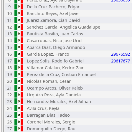
9
De la Cruz Pacheco, Edgar
10
Ranchito Reyes, Axel Javier
11
Juarez Zamora, Cian David
12
Sanchez Garcia, Angelica Guadalupe
13
Bautista Basilio, Juan Carlos
14
Casarrubias, Nico Jose Uriel
15
Abarca Diaz, Diego Armando
16
Garcia Lopez, Franco
29676592
17
Lopez Solis, Rodolfo Gabriel
29617677
18
Villamar Catalan, Kedric Zair
19
Perez de la Cruz, Cristian Emanuel
20
Nicolas Roman, Cesar
21
Ocampo Arcos, Oliver Kaleb
22
Urquizo Reza, Ayla Daniela
23
Hernandez Morales, Axel Ailhan
24
Avila Cruz, Keyla
25
Barragan Blas, Tadeo
26
Coronel Morales, Sergio
27
Dominguillo Diego, Raul