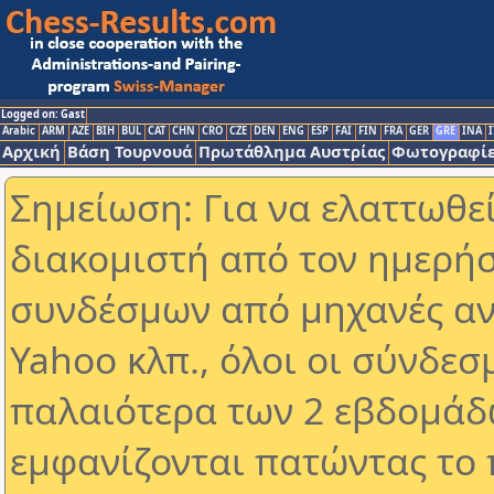
Logged on: Gast
Arabic
ARM
AZE
BIH
BUL
CAT
CHN
CRO
CZE
DEN
ENG
ESP
FAI
FIN
FRA
GER
GRE
INA
I
Αρχική
Βάση Τουρνουά
Πρωτάθλημα Αυστρίας
Φωτογραφίε
Σημείωση: Για να ελαττωθε
διακομιστή από τον ημερήσ
συνδέσμων από μηχανές αν
Yahoo κλπ., όλοι οι σύνδεσ
παλαιότερα των 2 εβδομάδω
εμφανίζονται πατώντας το 