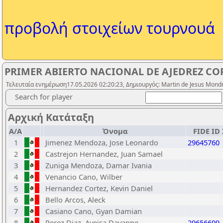
προβολή στοιχείων τουρνουά
PRIMER ABIERTO NACIONAL DE AJEDREZ COP
Τελευταία ενημέρωση17.05.2026 02:20:23, Δημιουργός: Martin de Jesus Mond
Search for player
Αρχική Κατάταξη
Α/Α
Όνομα
FIDE ID
1
Jimenez Mendoza, Jose Leonardo
29645760
2
Castrejon Hernandez, Juan Samael
3
Zuniga Mendoza, Damar Ivania
4
Venancio Cano, Wilber
5
Hernandez Cortez, Kevin Daniel
6
Bello Arcos, Aleck
7
Casiano Cano, Gyan Damian
8
Perez Diaz, Ayeisa Dayanne
29656699