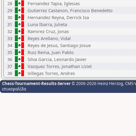
28
Fernandez Tapia, Iglesias
29
Gutierrez Castanon, Francisco Benedetto
30
Hernandez Reyna, Derrick Isa
31
Luna Ibarra, Julieta
32
Ramirez Cruz, Jonas
33
Reyes Arellano, Vidal
34
Reyes de Jesus, Santiago Josue
35
Ruiz Reina, Juan Pablo
36
Silva Garcia, Leonardo Javier
37
Vazquez Torres, Jonathan Uziel
38
Villegas Torres, Andres
Chess-Tournament-Results-Server
© 2006-2026 Heinz Herzog
, CMS-
επικεφαλίδα