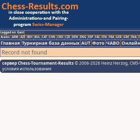
Logged on: Gast
Arabic
ARM
AZE
BIH
BUL
CAT
CHN
CRO
CZE
DEN
ENG
ESP
FAI
FIN
FRA
GER
GRE
INA
I
Главная
Турнирная база данных
AUT
Фото
ЧАВО
Онлайн
Record not found
сервер Chess-Tournament-Results
© 2006-2026 Heinz Herzog
, CMS-
условия использования