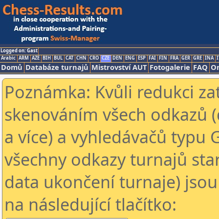
Logged on: Gast
Arabic
ARM
AZE
BIH
BUL
CAT
CHN
CRO
CZE
DEN
ENG
ESP
FAI
FIN
FRA
GER
GRE
INA
I
Domů
Databáze turnajů
Mistrovství AUT
Fotogalerie
FAQ
On
Poznámka: Kvůli redukci za
skenováním všech odkazů (
a více) a vyhledávačů typu 
všechny odkazy turnajů star
data ukončení turnaje) jsou
na následující tlačítko: