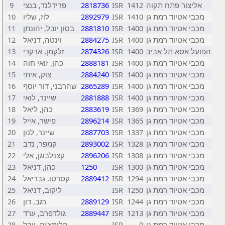
9
פרידלנד, בנצי
2818736
ISR
1412
אליצור פתח תקוה
10
לוז, שליו
2892979
ISR
1410
מכבי אטיוד רמת גן
11
בסון יובל, יהונתן
2881810
ISR
1400
מכבי אטיוד רמת גן
12
וינטה, דניאל
2884275
ISR
1400
מכבי אטיוד רמת גן
13
זלקמן, ארקדי
2874326
ISR
1400
הפועל אסא תל אביב
14
כהן, זואי חוה
2888181
ISR
1400
מכבי אטיוד רמת גן
15
צוק, איתי
2884240
ISR
1400
מכבי אטיוד רמת גן
16
שהרבני, דור יוסף
2865289
ISR
1400
מכבי אטיוד רמת גן
17
שיינר, לואי
2881888
ISR
1400
מכבי אטיוד רמת גן
18
כהן, ליאל
2883619
ISR
1369
מכבי אטיוד רמת גן
19
פישר, אייל
2896214
ISR
1365
מכבי אטיוד רמת גן
20
שיינר, לנון
2887703
ISR
1337
מכבי אטיוד רמת גן
21
קמפר, נדב
2893002
ISR
1328
מכבי אטיוד רמת גן
22
קצנלבוגן, אלי
2896206
ISR
1308
מכבי אטיוד רמת גן
23
כהן, דניאל
1250
ISR
1300
מכבי אטיוד רמת גן
24
קסרטו, גבריאל
2889412
ISR
1294
מכבי אטיוד רמת גן
25
ליקוב, דניאל
ISR
1250
מכבי אטיוד רמת גן
26
רגב, דון
2889129
ISR
1244
מכבי אטיוד רמת גן
27
גולדפרב, ערד
2889447
ISR
1213
מכבי אטיוד רמת גן
28
קלימצ'וק, יובל
ISR
0
מכבי אטיוד רמת גן