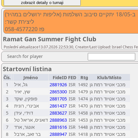
ב-18/05 יתקיים סיבוב השלמות (אליפות ירושלים במהיר)
:ליצירת קשר
פז 058-4577220
Ramat Gan Summer Fight Club
Poslední aktualizace13.07.2026 22:53:30, Creator/Last Upload: Israel Chess Fe
Search for player
Startovní listina
Čís.
Jméno
FideID
FED
Rtg
Klub/Místo
1
גל, איל
2881926
ISR
1492
מכבי אטיוד רמת גן
2
שץ, יאיר
2865300
ISR
1479
מכבי אטיוד רמת גן
3
פופקין, שקד
2881705
ISR
1474
מכבי אטיוד רמת גן
4
אבינרי, רונית
2861437
ISR
1470
מכבי אטיוד רמת גן
5
דוידי, עידן
2883627
ISR
1458
מכבי אטיוד רמת גן
6
דואניס, אריאל טל
2888963
ISR
1453
מכבי אטיוד רמת גן
7
אונגר, ארד
2881616
ISR
1448
מכבי אטיוד רמת גן
8
בר זאב, ארבל
2888947
ISR
1418
מכבי אטיוד רמת גן