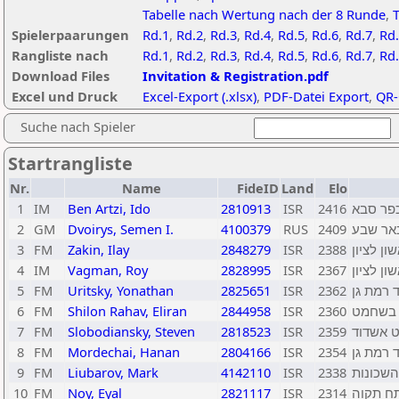
Tabelle nach Wertung nach der 8 Runde
,
T
Spielerpaarungen
Rd.1
,
Rd.2
,
Rd.3
,
Rd.4
,
Rd.5
,
Rd.6
,
Rd.7
,
Rd.
Rangliste nach
Rd.1
,
Rd.2
,
Rd.3
,
Rd.4
,
Rd.5
,
Rd.6
,
Rd.7
,
Rd
Download Files
Invitation & Registration.pdf
Excel und Druck
Excel-Export (.xlsx)
,
PDF-Datei Export
,
QR-
Suche nach Spieler
Startrangliste
Nr.
Name
FideID
Land
Elo
1
IM
Ben Artzi, Ido
2810913
ISR
2416
פר סבא
2
GM
Dvoirys, Semen I.
4100379
RUS
2409
אר שבע
3
FM
Zakin, Ilay
2848279
ISR
2388
ן לציון
4
IM
Vagman, Roy
2828995
ISR
2367
ן לציון
5
FM
Uritsky, Yonathan
2825651
ISR
2362
 רמת גן
6
FM
Shilon Rahav, Eliran
2844958
ISR
2360
ת בשחמט
7
FM
Slobodiansky, Steven
2818523
ISR
2359
ט אשדוד
8
FM
Mordechai, Hanan
2804166
ISR
2354
 רמת גן
9
FM
Liubarov, Mark
4142110
ISR
2338
השכונות
10
FM
Noy, Eyal
2821117
ISR
2314
ח תקוה