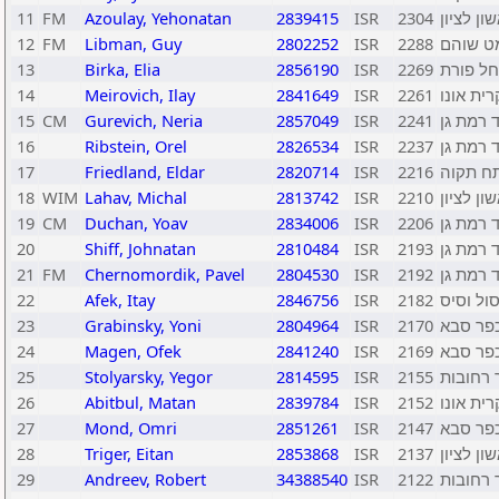
11
FM
Azoulay, Yehonatan
2839415
ISR
2304
ן לציון
12
FM
Libman, Guy
2802252
ISR
2288
ט שוהם
13
Birka, Elia
2856190
ISR
2269
חל פורת
14
Meirovich, Ilay
2841649
ISR
2261
ית אונו
15
CM
Gurevich, Neria
2857049
ISR
2241
 רמת גן
16
Ribstein, Orel
2826534
ISR
2237
 רמת גן
17
Friedland, Eldar
2820714
ISR
2216
ח תקוה
18
WIM
Lahav, Michal
2813742
ISR
2210
ן לציון
19
CM
Duchan, Yoav
2834006
ISR
2206
 רמת גן
20
Shiff, Johnatan
2810484
ISR
2193
 רמת גן
21
FM
Chernomordik, Pavel
2804530
ISR
2192
 רמת גן
22
Afek, Itay
2846756
ISR
2182
ול וסיס
23
Grabinsky, Yoni
2804964
ISR
2170
פר סבא
24
Magen, Ofek
2841240
ISR
2169
פר סבא
25
Stolyarsky, Yegor
2814595
ISR
2155
 רחובות
26
Abitbul, Matan
2839784
ISR
2152
ית אונו
27
Mond, Omri
2851261
ISR
2147
פר סבא
28
Triger, Eitan
2853868
ISR
2137
ן לציון
29
Andreev, Robert
34388540
ISR
2122
 רחובות