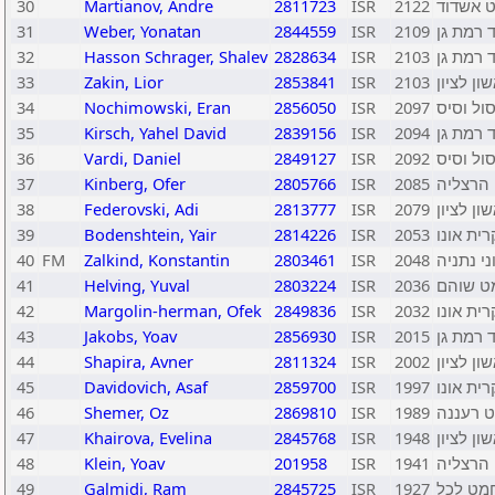
30
Martianov, Andre
2811723
ISR
2122
ט אשדוד
31
Weber, Yonatan
2844559
ISR
2109
 רמת גן
32
Hasson Schrager, Shalev
2828634
ISR
2103
 רמת גן
33
Zakin, Lior
2853841
ISR
2103
ן לציון
34
Nochimowski, Eran
2856050
ISR
2097
ול וסיס
35
Kirsch, Yahel David
2839156
ISR
2094
 רמת גן
36
Vardi, Daniel
2849127
ISR
2092
ול וסיס
37
Kinberg, Ofer
2805766
ISR
2085
 הרצליה
38
Federovski, Adi
2813777
ISR
2079
ן לציון
39
Bodenshtein, Yair
2814226
ISR
2053
ית אונו
40
FM
Zalkind, Konstantin
2803461
ISR
2048
ני נתניה
41
Helving, Yuval
2803224
ISR
2036
ט שוהם
42
Margolin-herman, Ofek
2849836
ISR
2032
ית אונו
43
Jakobs, Yoav
2856930
ISR
2015
 רמת גן
44
Shapira, Avner
2811324
ISR
2002
ן לציון
45
Davidovich, Asaf
2859700
ISR
1997
ית אונו
46
Shemer, Oz
2869810
ISR
1989
 רעננה
47
Khairova, Evelina
2845768
ISR
1948
ן לציון
48
Klein, Yoav
201958
ISR
1941
 הרצליה
49
Galmidi, Ram
2845725
ISR
1927
מט לכל