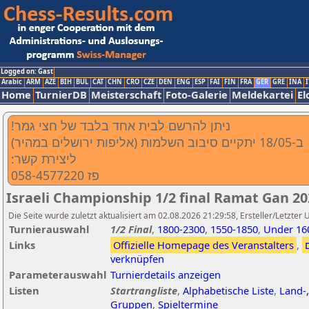
Logged on: Gast
Arabic
ARM
AZE
BIH
BUL
CAT
CHN
CRO
CZE
DEN
ENG
ESP
FAI
FIN
FRA
GER
GRE
INA
I
Home
TurnierDB
Meisterschaft
Foto-Galerie
Meldekartei
El
!ניתן להרשם לבית אחד בלבד של חצי גמר
ב-18/05 יתקיים סיבוב השלמות (אליפות ירושלים במהיר)
:ליצירת קשר
פז 058-4577220
Israeli Championship 1/2 final Ramat Gan 20
Die Seite wurde zuletzt aktualisiert am 02.08.2026 21:29:58, Ersteller/Letzter 
Turnierauswahl
1/2 Final
,
1800-2300
,
1550-1850
,
Under 16
Links
Offizielle Homepage des Veranstalters
,
verknüpfen
Parameterauswahl
Turnierdetails anzeigen
Listen
Startrangliste
,
Alphabetische Liste
,
Land-,
Gruppen
,
Spieltermine