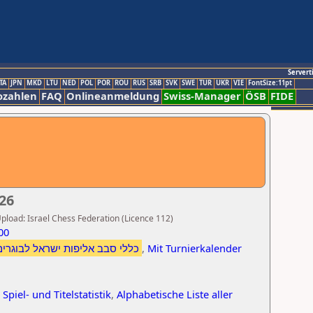
Servert
TA
JPN
MKD
LTU
NED
POL
POR
ROU
RUS
SRB
SVK
SWE
TUR
UKR
VIE
FontSize:11pt
ozahlen
FAQ
Onlineanmeldung
Swiss-Manager
ÖSB
FIDE
26
Upload: Israel Chess Federation (Licence 112)
00
כללי סבב אליפות ישראל לבוגרים
,
Mit Turnierkalender
 Spiel- und Titelstatistik
,
Alphabetische Liste aller