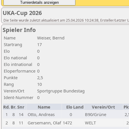
UKA-Cup 2026
Die Seite wurde zuletzt aktualisiert am 25.04.2026 10:24:38, Ersteller/Letzte
Spieler Info
Name
Weiser, Bernd
Startrang
17
Elo
0
Elo national
0
Elo intnational
0
Eloperformance
0
Punkte
2,5
Rang
10
Verein/Ort
Sportgruppe Bundestag
Ident-Nummer
0
Rd.
Br.
Snr
Name
Elo
Land
Verein/Ort
Pk
1
8
14
Otto, Andreas
0
B90/Grüne
2,
2
8
11
Gersemann, Olaf
1472
WELT
2