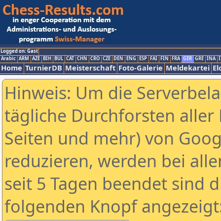
Logged on: Gast
Arabic
ARM
AZE
BIH
BUL
CAT
CHN
CRO
CZE
DEN
ENG
ESP
FAI
FIN
FRA
GER
GRE
INA
I
Home
TurnierDB
Meisterschaft
Foto-Galerie
Meldekartei
El
Hinweis: Um die Serverbel
tägliche Durchforsten aller 
Seiten und mehr) von Goog
reduzieren, werden bei alle
seit 5 Tagen beendet sind d
folgenden Knopf angezeigt