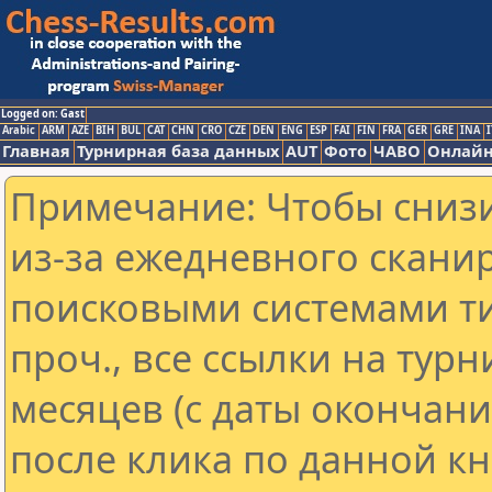
Logged on: Gast
Arabic
ARM
AZE
BIH
BUL
CAT
CHN
CRO
CZE
DEN
ENG
ESP
FAI
FIN
FRA
GER
GRE
INA
I
Главная
Турнирная база данных
AUT
Фото
ЧАВО
Онлайн
Примечание: Чтобы снизи
из-за ежедневного скани
поисковыми системами ти
проч., все ссылки на тур
месяцев (с даты окончан
после клика по данной кн