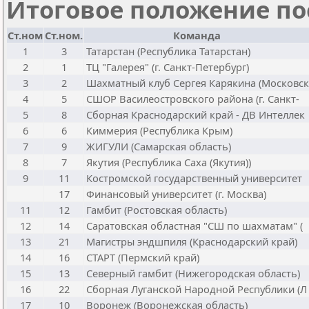
Итоговое положение пос
Ст.ном
Ст.ном.
Команда
1
3
Татарстан (Республика Татарстан)
2
1
ТЦ "Галерея" (г. Санкт-Петербург)
3
2
Шахматный клуб Сергея Карякина (Московск
4
5
СШОР Василеостровского района (г. Санкт-
5
8
Сборная Краснодарский край - ДВ Интеллек
6
6
Киммерия (Республика Крым)
7
9
ЖИГУЛИ (Самарская область)
8
7
Якутия (Республика Саха (Якутия))
9
11
Костромской государственный университет
17
Финансовый университет (г. Москва)
11
12
Гамбит (Ростовская область)
12
14
Саратовская областная "СШ по шахматам" (
13
21
Магистры эндшпиля (Краснодарский край)
14
16
СТАРТ (Пермский край)
15
13
Северный гамбит (Нижегородская область)
16
22
Сборная Луганской Народной Республики (Л
17
10
Воронеж (Воронежская область)