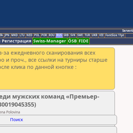
Servert
TA
JPN
MKD
LTU
NED
POL
POR
ROU
RUS
SRB
SVK
SWE
TUR
UKR
VIE
FontSize:11pt
 Регистрация
Swiss-Manager
ÖSB
FIDE
з-за ежедневного сканирования всех
o и проч., все ссылки на турниры старше
сле клика по данной кнопке :
реди мужских команд «Премьер-
30019045355)
na Polovina
Поиск