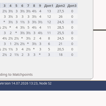
3
4
5
6
7
8
9
Доп1
Доп2
Доп3
2½
3½
3
3½
3½
4½
4
13
27,5
0
*
3
3½
3
3
3
3½
4
12
26
0
*
3½
3
1½
3
3½
3½
12
24,5
0
½
2½
*
4
3½
5
4½
4
11
28,5
0
3
2
*
3½
3½
3
4½
11
25,5
0
4½
2½
2½
*
3½
2
4
8
24,5
0
3
1
2½
2½
*
3½
3
6
21
0
½
2½
1½
3
4
2½
*
3
5
20,5
0
2½
2
1½
2
3
3
*
3
18
0
rding to Matchpoints
Version 14.07.2026 13:23, Node S2