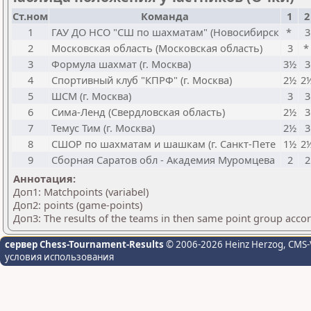
Ст.ном
Команда
1
2
1
ГАУ ДО НСО "СШ по шахматам" (Новосибирск
*
3
2
Московская область (Московская область)
3
3
Формула шахмат (г. Москва)
3½
3
4
Спортивный клуб "КПРФ" (г. Москва)
2½
2
5
ШСМ (г. Москва)
3
3
6
Сима-Ленд (Свердловская область)
2½
3
7
Темус Тим (г. Москва)
2½
3
8
СШОР по шахматам и шашкам (г. Санкт-Пете
1½
2
9
Сборная Саратов обл - Академия Муромцева
2
2
Аннотация:
Доп1: Matchpoints (variabel)
Доп2: points (game-points)
Доп3: The results of the teams in then same point group acco
сервер Chess-Tournament-Results
© 2006-2026 Heinz Herzog
, CMS-
условия использования