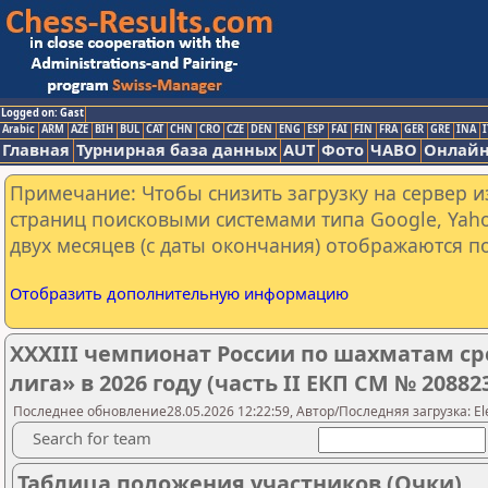
Logged on: Gast
Arabic
ARM
AZE
BIH
BUL
CAT
CHN
CRO
CZE
DEN
ENG
ESP
FAI
FIN
FRA
GER
GRE
INA
I
Главная
Турнирная база данных
AUT
Фото
ЧАВО
Онлайн
Примечание: Чтобы снизить загрузку на сервер и
страниц поисковыми системами типа Google, Yaho
двух месяцев (с даты окончания) отображаются по
Отобразить дополнительную информацию
XXXIII чемпионат России по шахматам с
лига» в 2026 году (часть II ЕКП СМ № 20882
Последнее обновление28.05.2026 12:22:59, Автор/Последняя загрузка: Ele
Search for team
Таблица положения участников (Очки)