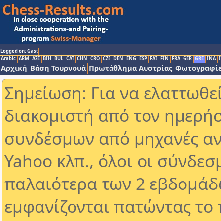
Logged on: Gast
Arabic
ARM
AZE
BIH
BUL
CAT
CHN
CRO
CZE
DEN
ENG
ESP
FAI
FIN
FRA
GER
GRE
INA
I
Αρχική
Βάση Τουρνουά
Πρωτάθλημα Αυστρίας
Φωτογραφίε
Σημείωση: Για να ελαττωθε
διακομιστή από τον ημερήσ
συνδέσμων από μηχανές αν
Yahoo κλπ., όλοι οι σύνδεσ
παλαιότερα των 2 εβδομάδω
εμφανίζονται πατώντας το 