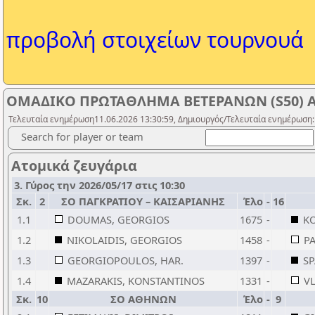
προβολή στοιχείων τουρνουά
ΟΜΑΔΙΚΟ ΠΡΩΤΑΘΛΗΜΑ ΒΕΤΕΡΑΝΩΝ (S50) Α
Τελευταία ενημέρωση11.06.2026 13:30:59, Δημιουργός/Τελευταία ενημέρωση:
Search for player or team
Ατομικά ζευγάρια
3. Γύρος την 2026/05/17 στις 10:30
Σκ.
2
ΣΟ ΠΑΓΚΡΑΤΙΟΥ – ΚΑΙΣΑΡΙΑΝΗΣ
Έλο
-
16
1.1
DOUMAS, GEORGIOS
1675
-
KO
1.2
NIKOLAIDIS, GEORGIOS
1458
-
P
1.3
GEORGIOPOULOS, HAR.
1397
-
S
1.4
MAZARAKIS, KONSTANTINOS
1331
-
V
Σκ.
10
ΣΟ ΑΘΗΝΩΝ
Έλο
-
9