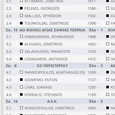
2.1
EFTIMAKIS, DIMITROS
1811
-
GI
2.2
PELEKIS, GEORGIOS
1586
-
I
2.3
MALLIOS, SPYRIDON
1502
-
IG
2.4
TOURKOLIAS, DIMITRIOS
1398
-
F
Σκ.
13
ΑΟ ΦΟΙΝΙΞ ΑΓΙΑΣ ΣΟΦΙΑΣ ΠΕΙΡΑΙΑ
Έλο
-
1
ΕΟΑ
3.1
KARAGIANNIS, ATHANASIOS
1968
-
O
3.2
ALEXAKIS, DIMITRIOS
1802
-
M
3.3
SKLAVOUNOS, PANAYOTIS
1553
-
SE
3.4
LEIVADAROS, ANTONIOS
1472
-
S
Σκ.
8
ΣΟ ΠΕΡΙΣΤΕΡΙΟΥ
Έλο
-
3
Α
4.1
PAPADOPOULOS, AGATHAGGELOS
1939
-
ZA
4.2
GIOMEMO, ENTON
1727
-
Y
4.3
LIVAS, IOANNIS
1205
-
KO
4.4
KOKKALIS, STEFANOS
1169
-
S
Σκ.
14
Α.Ε.Κ.
Έλο
-
5
5.1
KONDOPOULOS, DIMITRIOS
1843
-
P