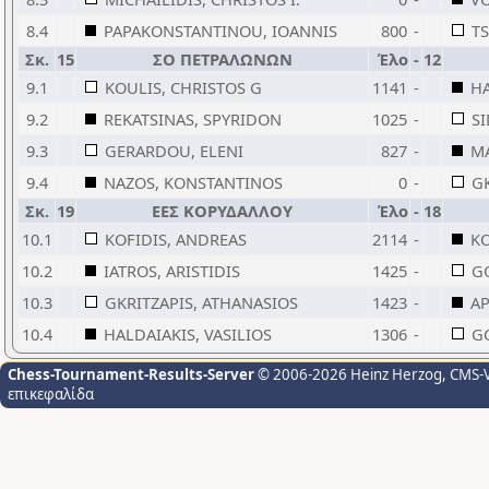
8.4
PAPAKONSTANTINOU, IOANNIS
800
-
T
Σκ.
15
ΣΟ ΠΕΤΡΑΛΩΝΩΝ
Έλο
-
12
9.1
KOULIS, CHRISTOS G
1141
-
HA
9.2
REKATSINAS, SPYRIDON
1025
-
S
9.3
GERARDOU, ELENI
827
-
M
9.4
NAZOS, KONSTANTINOS
0
-
G
Σκ.
19
ΕΕΣ ΚΟΡΥΔΑΛΛΟΥ
Έλο
-
18
10.1
KOFIDIS, ANDREAS
2114
-
KO
10.2
IATROS, ARISTIDIS
1425
-
G
10.3
GKRITZAPIS, ATHANASIOS
1423
-
AP
10.4
HALDAIAKIS, VASILIOS
1306
-
G
Chess-Tournament-Results-Server
© 2006-2026 Heinz Herzog
, CMS-
επικεφαλίδα