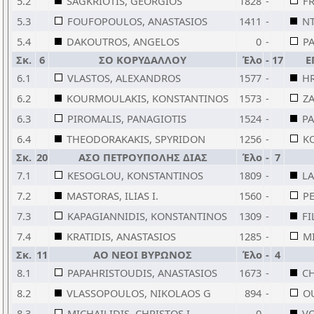
5.2
SAGKRIOTIS, GEORGIOS
1828
-
F
5.3
FOUFOPOULOS, ANASTASIOS
1411
-
NT
5.4
DAKOUTROS, ANGELOS
0
-
PA
Σκ.
6
ΣΟ ΚΟΡΥΔΑΛΛΟΥ
Έλο
-
17
Ε
6.1
VLASTOS, ALEXANDROS
1577
-
H
6.2
KOURMOULAKIS, KONSTANTINOS
1573
-
Z
6.3
PIROMALIS, PANAGIOTIS
1524
-
P
6.4
THEODORAKAKIS, SPYRIDON
1256
-
KO
Σκ.
20
ΑΣΟ ΠΕΤΡΟΥΠΟΛΗΣ ΔΙΑΣ
Έλο
-
7
7.1
KESOGLOU, KONSTANTINOS
1809
-
LA
7.2
MASTORAS, ILIAS I.
1560
-
PE
7.3
KAPAGIANNIDIS, KONSTANTINOS
1309
-
FI
7.4
KRATIDIS, ANASTASIOS
1285
-
M
Σκ.
11
ΑΟ ΝΕΟΙ ΒΥΡΩΝΟΣ
Έλο
-
4
8.1
PAPAHRISTOUDIS, ANASTASIOS
1673
-
C
8.2
VLASSOPOULOS, NIKOLAOS G
894
-
O
8.3
MICHAILIDIS, CHRISTOS I.
0
-
VO