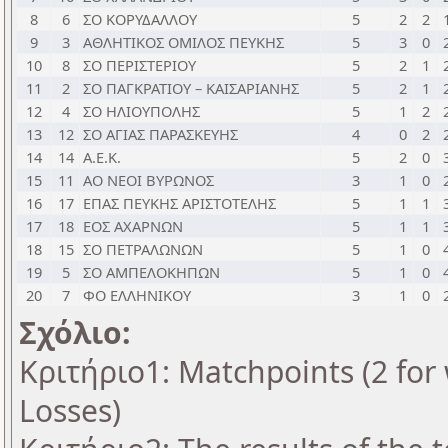
8
6
ΣΟ ΚΟΡΥΔΑΛΛΟΥ
5
2
2
9
3
ΑΘΛΗΤΙΚΟΣ ΟΜΙΛΟΣ ΠΕΥΚΗΣ
5
3
0
10
8
ΣΟ ΠΕΡΙΣΤΕΡΙΟΥ
5
2
1
11
2
ΣΟ ΠΑΓΚΡΑΤΙΟΥ – ΚΑΙΣΑΡΙΑΝΗΣ
5
2
1
12
4
ΣΟ ΗΛΙΟΥΠΟΛΗΣ
5
1
2
13
12
ΣΟ ΑΓΙΑΣ ΠΑΡΑΣΚΕΥΗΣ
4
0
2
14
14
Α.Ε.Κ.
5
2
0
15
11
ΑΟ ΝΕΟΙ ΒΥΡΩΝΟΣ
3
1
0
16
17
ΕΠΑΣ ΠΕΥΚΗΣ ΑΡΙΣΤΟΤΕΛΗΣ
5
1
1
17
18
ΕΟΣ ΑΧΑΡΝΩΝ
5
1
1
18
15
ΣΟ ΠΕΤΡΑΛΩΝΩΝ
5
1
0
19
5
ΣΟ ΑΜΠΕΛΟΚΗΠΩΝ
5
1
0
20
7
ΦΟ ΕΛΛΗΝΙΚΟΥ
3
1
0
Σχόλιο:
Κριτήριο1: Matchpoints (2 for 
Losses)