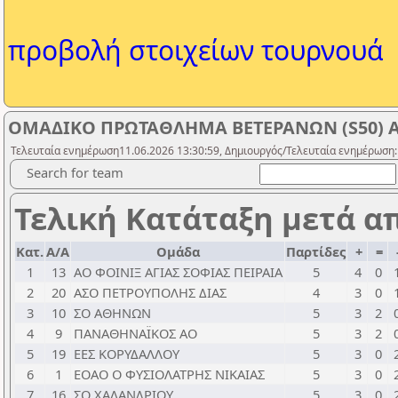
προβολή στοιχείων τουρνουά
ΟΜΑΔΙΚΟ ΠΡΩΤΑΘΛΗΜΑ ΒΕΤΕΡΑΝΩΝ (S50) Α
Τελευταία ενημέρωση11.06.2026 13:30:59, Δημιουργός/Τελευταία ενημέρωση:
Search for team
Τελική Κατάταξη μετά α
Κατ.
Α/Α
Ομάδα
Παρτίδες
+
=
1
13
ΑΟ ΦΟΙΝΙΞ ΑΓΙΑΣ ΣΟΦΙΑΣ ΠΕΙΡΑΙΑ
5
4
0
2
20
ΑΣΟ ΠΕΤΡΟΥΠΟΛΗΣ ΔΙΑΣ
4
3
0
3
10
ΣΟ ΑΘΗΝΩΝ
5
3
2
4
9
ΠΑΝΑΘΗΝΑΪΚΟΣ ΑΟ
5
3
2
5
19
ΕΕΣ ΚΟΡΥΔΑΛΛΟΥ
5
3
0
6
1
ΕΟΑΟ Ο ΦΥΣΙΟΛΑΤΡΗΣ ΝΙΚΑΙΑΣ
5
3
0
7
16
ΣΟ ΧΑΛΑΝΔΡΙΟΥ
5
3
0