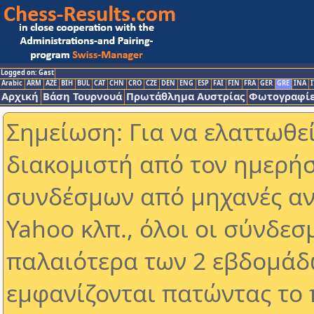
Logged on: Gast
Arabic
ARM
AZE
BIH
BUL
CAT
CHN
CRO
CZE
DEN
ENG
ESP
FAI
FIN
FRA
GER
GRE
INA
I
Αρχική
Βάση Τουρνουά
Πρωτάθλημα Αυστρίας
Φωτογραφίε
Σημείωση: Για να ελαττωθε
διακομιστή από τον ημερήσ
συνδέσμων από μηχανές αν
Yahoo κλπ., όλοι οι σύνδεσ
παλαιότερα των 2 εβδομάδω
εμφανίζονται πατώντας το 