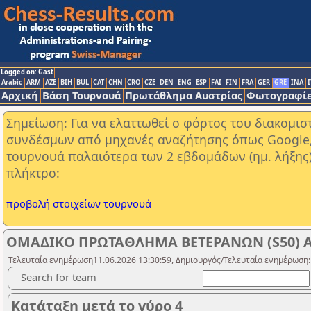
Logged on: Gast
Arabic
ARM
AZE
BIH
BUL
CAT
CHN
CRO
CZE
DEN
ENG
ESP
FAI
FIN
FRA
GER
GRE
INA
I
Αρχική
Βάση Τουρνουά
Πρωτάθλημα Αυστρίας
Φωτογραφίε
Σημείωση: Για να ελαττωθεί ο φόρτος του διακομι
συνδέσμων από μηχανές αναζήτησης όπως Google, Y
τουρνουά παλαιότερα των 2 εβδομάδων (ημ. λήξης
πλήκτρο:
προβολή στοιχείων τουρνουά
ΟΜΑΔΙΚΟ ΠΡΩΤΑΘΛΗΜΑ ΒΕΤΕΡΑΝΩΝ (S50) Α
Τελευταία ενημέρωση11.06.2026 13:30:59, Δημιουργός/Τελευταία ενημέρωση:
Search for team
Κατάταξη μετά το γύρο 4