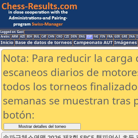
Logged on: Gast
Arabic
ARM
AZE
BIH
BUL
CAT
CHN
CRO
CZE
DEN
ENG
ESP
FAI
FIN
FRA
GER
GRE
INA
I
Inicio
Base de datos de torneos
Campeonato AUT
Imágenes
Nota: Para reducir la carga 
escaneos diarios de motor
todos los torneos finalizad
semanas se muestran tras p
botón:
송파구체스연맹 2026 제3회 SPCF 챔피언십 초등