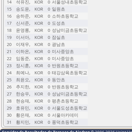
14
석유진,
KOR
0
서울성내초등학교
15
송도윤,
KOR
0
일원초
16
송하준,
KOR
0
소하초등학교
17
신서준,
KOR
0
도성초
18
윤영롱,
KOR
0
성남미금초등학교
19
이서아,
KOR
0
잠실초
20
이재우,
KOR
0
광남초
21
이하온,
KOR
0
미사중앙초
22
임동준,
KOR
0
미사중앙초
23
정시훈,
KOR
0
반원초등학교
24
최예나,
KOR
0
태강삼육초등학교
25
최윤오,
KOR
0
동안초
26
추지한,
KOR
0
반원초등학교
27
한승우,
KOR
0
성남미금초등학교
28
현승재,
KOR
0
평촌초등학교
29
호유민,
KOR
0
서울도성초등학교
30
황은재,
KOR
0
서울아카데미
31
황지민,
KOR
0
풍덕초등학교