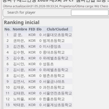
Última actualización31.05.2026 09:33:24, Propietario/Última carga: Wiz Ches
Search for player
Ranking inicial
No.
Nombre
FED
Elo
Club/Ciudad
1
공 운,
KOR
0
서울대모초등학교
2
권하은,
KOR
0
범계초등학교
3
김건환,
KOR
0
미사중앙초
4
김수현,
KOR
0
중대초등학교
5
김수호,
KOR
0
위례별초등학교
6
김시안,
KOR
0
성동초
7
김시윤,
KOR
0
위례별초등학교
8
김시은,
KOR
0
평촌초등학교
9
김연서,
KOR
0
서울금나래초
10
김재윤,
KOR
0
과천초등학교
11
김태완,
KOR
0
서울연천초등학교
12
노하율,
KOR
0
한홀초등학교
13
박태윤,
KOR
0
서울계상초등학교