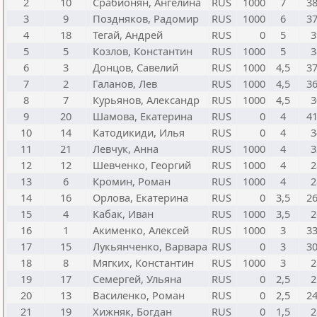
2
10
Срабионян, Ангелина
RUS
1000
7
38
3
9
Поздняков, Радомир
RUS
1000
6
37
4
18
Тегай, Андрей
RUS
0
5
3
5
5
Козлов, Константин
RUS
1000
5
3
6
3
Донцов, Савелий
RUS
1000
4,5
37
7
2
Галанов, Лев
RUS
1000
4,5
36
8
7
Курьянов, Александр
RUS
1000
4,5
3
9
20
Шамова, Екатерина
RUS
0
4
41
10
14
Катодикиди, Илья
RUS
0
4
3
11
21
Левчук, Анна
RUS
1000
4
3
12
12
Шевченко, Георгий
RUS
1000
4
2
13
6
Кромин, Роман
RUS
1000
4
2
14
16
Орлова, Екатерина
RUS
0
3,5
26
15
4
Кабак, Иван
RUS
1000
3,5
2
16
1
Акименко, Алексей
RUS
1000
3
33
17
15
Лукьянченко, Варвара
RUS
0
3
30
18
8
Мягких, Константин
RUS
1000
3
2
19
17
Семергей, Ульяна
RUS
0
2,5
2
20
13
Василенко, Роман
RUS
0
2,5
24
21
19
Хижняк, Богдан
RUS
0
1,5
2