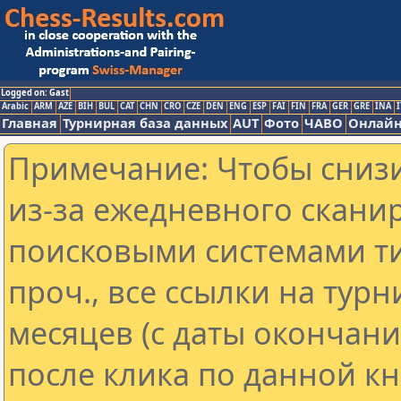
Logged on: Gast
Arabic
ARM
AZE
BIH
BUL
CAT
CHN
CRO
CZE
DEN
ENG
ESP
FAI
FIN
FRA
GER
GRE
INA
I
Главная
Турнирная база данных
AUT
Фото
ЧАВО
Онлайн
Примечание: Чтобы снизи
из-за ежедневного скани
поисковыми системами ти
проч., все ссылки на тур
месяцев (с даты окончан
после клика по данной кн