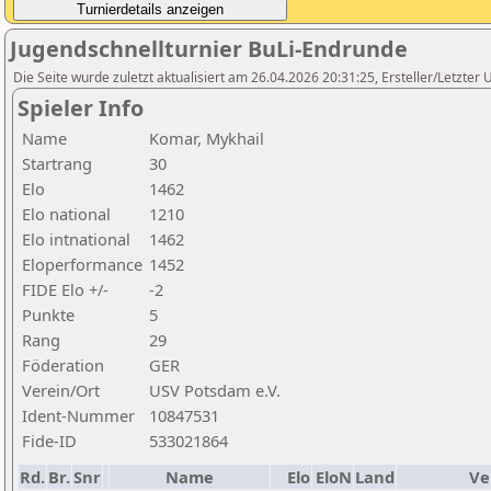
Jugendschnellturnier BuLi-Endrunde
Die Seite wurde zuletzt aktualisiert am 26.04.2026 20:31:25, Ersteller/Letzte
Spieler Info
Name
Komar, Mykhail
Startrang
30
Elo
1462
Elo national
1210
Elo intnational
1462
Eloperformance
1452
FIDE Elo +/-
-2
Punkte
5
Rang
29
Föderation
GER
Verein/Ort
USV Potsdam e.V.
Ident-Nummer
10847531
Fide-ID
533021864
Rd.
Br.
Snr
Name
Elo
EloN
Land
Ve