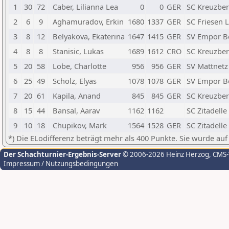
1
30
72
Caber, Lilianna Lea
0
0
GER
SC Kreuzber
2
6
9
Aghamuradov, Erkin
1680
1337
GER
SC Friesen L
3
8
12
Belyakova, Ekaterina
1647
1415
GER
SV Empor Be
4
8
8
Stanisic, Lukas
1689
1612
CRO
SC Kreuzber
5
20
58
Lobe, Charlotte
956
956
GER
SV Mattnetz 
6
25
49
Scholz, Elyas
1078
1078
GER
SV Empor Be
7
20
61
Kapila, Anand
845
845
GER
SC Kreuzber
8
15
44
Bansal, Aarav
1162
1162
SC Zitadelle
9
10
18
Chupikov, Mark
1564
1528
GER
SC Zitadelle
*) Die ELodifferenz beträgt mehr als 400 Punkte. Sie wurde auf
Der Schachturnier-Ergebnis-Server
© 2006-2026 Heinz Herzog
, CMS
Impressum / Nutzungsbedingungen