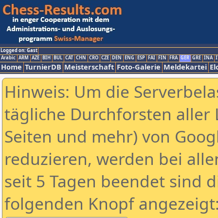
Logged on: Gast
Arabic
ARM
AZE
BIH
BUL
CAT
CHN
CRO
CZE
DEN
ENG
ESP
FAI
FIN
FRA
GER
GRE
INA
I
Home
TurnierDB
Meisterschaft
Foto-Galerie
Meldekartei
El
Hinweis: Um die Serverbela
tägliche Durchforsten aller 
Seiten und mehr) von Goog
reduzieren, werden bei alle
seit 5 Tagen beendet sind d
folgenden Knopf angezeigt