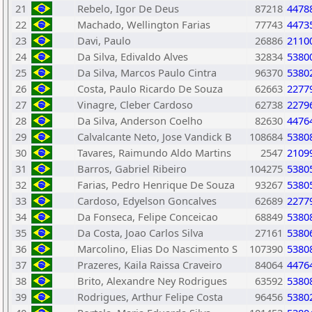
21
Rebelo, Igor De Deus
87218
4478
22
Machado, Wellington Farias
77743
4473
23
Davi, Paulo
26886
2110
24
Da Silva, Edivaldo Alves
32834
5380
25
Da Silva, Marcos Paulo Cintra
96370
5380
26
Costa, Paulo Ricardo De Souza
62663
2277
27
Vinagre, Cleber Cardoso
62738
2279
28
Da Silva, Anderson Coelho
82630
4476
29
Calvalcante Neto, Jose Vandick B
108684
5380
30
Tavares, Raimundo Aldo Martins
2547
2109
31
Barros, Gabriel Ribeiro
104275
5380
32
Farias, Pedro Henrique De Souza
93267
5380
33
Cardoso, Edyelson Goncalves
62689
2277
34
Da Fonseca, Felipe Conceicao
68849
5380
35
Da Costa, Joao Carlos Silva
27161
5380
36
Marcolino, Elias Do Nascimento S
107390
5380
37
Prazeres, Kaila Raissa Craveiro
84064
4476
38
Brito, Alexandre Ney Rodrigues
63592
5380
39
Rodrigues, Arthur Felipe Costa
96456
5380