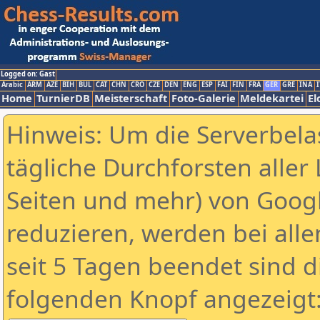
Logged on: Gast
Arabic
ARM
AZE
BIH
BUL
CAT
CHN
CRO
CZE
DEN
ENG
ESP
FAI
FIN
FRA
GER
GRE
INA
I
Home
TurnierDB
Meisterschaft
Foto-Galerie
Meldekartei
El
Hinweis: Um die Serverbela
tägliche Durchforsten aller 
Seiten und mehr) von Goog
reduzieren, werden bei alle
seit 5 Tagen beendet sind d
folgenden Knopf angezeigt