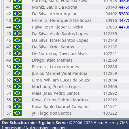
40
Portela, Maria Eduarda Silva
101453
5380
41
Muniz, Saulo Da Rocha
80140
4475
42
Da Silva, Arthur Aguiar
94402
5380
43
Ferreira, Henrique A De Souza
84916
4477
44
Paiva, Joao Kleber Oliveira
87889
4478
45
Da Silva, Asafe Santos Lopes
112135
46
Da Silva, Israel Santos Lopes
112148
47
Da Silva, Oziel Santos
112137
48
De Noronha, Davi Luiz Alves
107221
49
Drago, Italo Mathias
112568
50
Ferreira, Luciana Nunes
112886
51
Junior, Manoel Vidal Pantoja
112359
52
Lima, William Lucas de Souza
112094
53
Machado, Pericles Lopes
112466
54
Maia, Joao Pedro Santos
112892
55
Rosa, Carlos Gabriel Martins
112212
56
Rosa, Saulo Gabriel Carvalho
111571
57
yt, Tiago dos Santos
107222
Der Schachturnier-Ergebnis-Server
© 2006-2026 Heinz Herzog
, CMS
Impressum / Nutzungsbedingungen