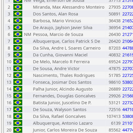
1
NM
Veiga, Emerson de Sousa
37713
2151
2
Miranda, Max Alessandro Monteiro
27935
2270
3
Dos Santos, Alan Rosa
50891
2272
4
Barbosa, Mario Vinicius
36438
2165
5
De Araujo, Jaylson Javier Silva
36954
2140
6
NM
Pessoa, Marcio de Souza
26430
2127
7
Albuquerque, Carlos Patrick S De
26420
2106
8
Da Silva, Andre L Soares Carneiro
87203
4478
9
Da Cunha, Giovanni Maciel
40832
2161
10
De Melo, Marcelo R Ferreira
69524
2279
11
De Sousa, Andre Victor
47875
2270
12
Nascimento, Thales Rodrigues
51785
2272
13
Fonseca, Josimar Dos Santos
98610
5380
14
Palha Junior, Alcindo Augusto
26889
2272
15
Fernandes, Douglas Goncalves
29926
2156
16
Batista Junior, Juscelino De P.
53121
2273
17
De Souza, Walyson Santos
72516
4471
18
Da Silva, Rafael Goncalves
107413
5380
19
Albuquerque, Antonio Lazaro
6139
2110
20
Junior, Carlos Moreira De Souza
85562
4477