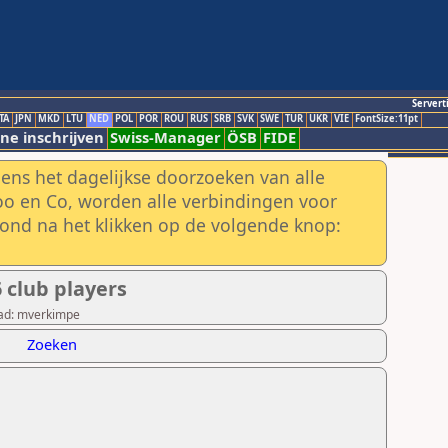
Servert
TA
JPN
MKD
LTU
NED
POL
POR
ROU
RUS
SRB
SVK
SWE
TUR
UKR
VIE
FontSize:11pt
ne inschrijven
Swiss-Manager
ÖSB
FIDE
ens het dagelijkse doorzoeken van alle
o en Co, worden alle verbindingen voor
ond na het klikken op de volgende knop:
club players
oad: mverkimpe
Zoeken