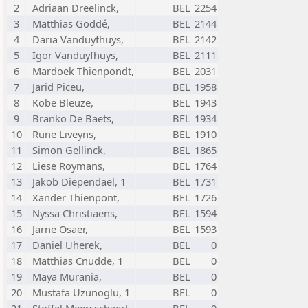
2
Adriaan Dreelinck,
BEL
2254
3
Matthias Goddé,
BEL
2144
4
Daria Vanduyfhuys,
BEL
2142
5
Igor Vanduyfhuys,
BEL
2111
6
Mardoek Thienpondt,
BEL
2031
7
Jarid Piceu,
BEL
1958
8
Kobe Bleuze,
BEL
1943
9
Branko De Baets,
BEL
1934
10
Rune Liveyns,
BEL
1910
11
Simon Gellinck,
BEL
1865
12
Liese Roymans,
BEL
1764
13
Jakob Diependael, 1
BEL
1731
14
Xander Thienpont,
BEL
1726
15
Nyssa Christiaens,
BEL
1594
16
Jarne Osaer,
BEL
1593
17
Daniel Uherek,
BEL
0
18
Matthias Cnudde, 1
BEL
0
19
Maya Murania,
BEL
0
20
Mustafa Uzunoglu, 1
BEL
0