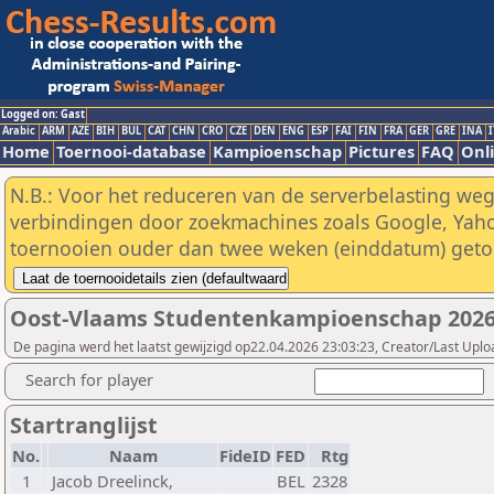
Logged on: Gast
Arabic
ARM
AZE
BIH
BUL
CAT
CHN
CRO
CZE
DEN
ENG
ESP
FAI
FIN
FRA
GER
GRE
INA
I
Home
Toernooi-database
Kampioenschap
Pictures
FAQ
Onli
N.B.: Voor het reduceren van de serverbelasting weg
verbindingen door zoekmachines zoals Google, Yaho
toernooien ouder dan twee weken (einddatum) geto
Oost-Vlaams Studentenkampioenschap 2026 
De pagina werd het laatst gewijzigd op22.04.2026 23:03:23, Creator/Last Upl
Search for player
Startranglijst
No.
Naam
FideID
FED
Rtg
1
Jacob Dreelinck,
BEL
2328