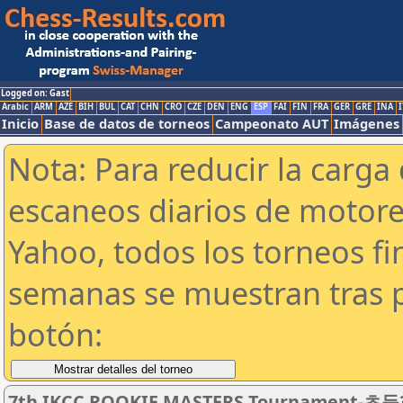
Logged on: Gast
Arabic
ARM
AZE
BIH
BUL
CAT
CHN
CRO
CZE
DEN
ENG
ESP
FAI
FIN
FRA
GER
GRE
INA
I
Inicio
Base de datos de torneos
Campeonato AUT
Imágenes
Nota: Para reducir la carga 
escaneos diarios de motor
Yahoo, todos los torneos f
semanas se muestran tras p
botón:
7th IKCC ROOKIE MASTERS Tournament-초