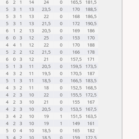
6
2
1
14
24
0
165,5
181,5
5
3
1
13
23,5
0
170
188,5
5
3
1
13
22
0
168
186,5
5
3
1
13
21,5
0
172
190,5
6
1
2
13
20,5
0
169
186
6
0
3
12
25
0
153
170
4
4
1
12
22
0
170
188
5
2
2
12
21,5
0
166
178
6
0
3
12
21
0
157,5
171
5
1
3
11
20,5
0
159,5
173,5
4
3
2
11
19,5
0
170,5
187
5
1
3
11
18,5
0
166,5
183,5
4
3
2
11
18
0
152,5
168,5
4
2
3
10
22
0
155,5
172,5
4
2
3
10
21
0
155
167
4
2
3
10
20,5
0
153,5
167,5
3
4
2
10
19
1
151,5
163,5
4
2
3
10
19
1
149
161
5
0
4
10
18,5
0
165
182
3
4
2
10
18,5
0
159
172,5