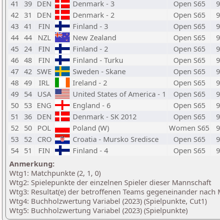
41
39
DEN
Denmark - 3
Open S65
9
42
31
DEN
Denmark - 2
Open S65
9
43
41
FIN
Finland - 3
Open S65
9
44
44
NZL
New Zealand
Open S65
9
45
24
FIN
Finland - 2
Open S65
9
46
48
FIN
Finland - Turku
Open S65
9
47
42
SWE
Sweden - Skane
Open S65
9
48
49
IRL
Ireland - 2
Open S65
9
49
54
USA
United States of America - 1
Open S65
9
50
53
ENG
England - 6
Open S65
9
51
36
DEN
Denmark - SK 2012
Open S65
9
52
50
POL
Poland (W)
Women S65
9
53
52
CRO
Croatia - Mursko Sredisce
Open S65
9
54
51
FIN
Finland - 4
Open S65
9
Anmerkung:
Wtg1: Matchpunkte (2, 1, 0)
Wtg2: Spielepunkte der einzelnen Spieler dieser Mannschaft
Wtg3: Resultat(e) der betroffenen Teams gegeneinander nach
Wtg4: Buchholzwertung Variabel (2023) (Spielpunkte, Cut1)
Wtg5: Buchholzwertung Variabel (2023) (Spielpunkte)