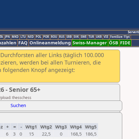
Servert
TA
JPN
MKD
LTU
NED
POL
POR
ROU
RUS
SRB
SVK
SWE
TUR
UKR
VIE
FontSize:11pt
ozahlen
FAQ
Onlineanmeldung
Swiss-Manager
ÖSB
FIDE
urchforsten aller Links (täglich 100.000
ieren, werden bei allen Turnieren, die
ch folgenden Knopf angezeigt:
 - Senior 65+
 Upload: thesschess
Suchen
z
+
=
-
Wtg1
Wtg2
Wtg3
Wtg4
Wtg5
6
3
0
15
22,5
0
168,5
186,5