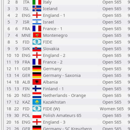
2
8
ITA
Italy
Open S65
9
3
3
ISL
Iceland
Open S65
9
4
2
ENG
England - 1
Open S65
9
5
7
ISR
Israel
Open S65
9
6
6
FRA
France - 1
Open S65
9
7
4
MNE
Montenegro
Open S65
9
8
5
FID
FIDE
Open S65
9
9
9
SVK
Slovakia
Open S65
9
10
10
ENG
England - 2
Open S65
9
11
19
FRA
France - 2
Open S65
9
12
11
GER
Germany
Open S65
9
13
14
GER
Germany - Saxonia
Open S65
9
14
18
ALB
Albania
Open S65
9
15
13
FIN
Finland - 1
Open S65
9
16
20
NED
Netherlands - Orange
Open S65
9
17
12
KAZ
Kazakhstan
Open S65
9
18
22
FID
FIDE (W)
Women S65
9
19
30
POL
Polish Amateurs 65
Open S65
9
20
16
ENG
England - 3
Open S65
9
21
26
GER
Germany - SC Kreuzberg
Open S65
9