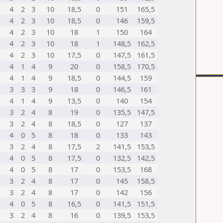
4
2
3
10
18,5
0
151
165,5
4
2
3
10
18,5
0
146
159,5
4
2
3
10
18
1
150
164
4
2
3
10
18
1
148,5
162,5
4
2
3
10
17,5
0
147,5
161,5
4
1
4
9
20
0
158,5
170,5
4
1
4
9
18,5
0
144,5
159
3
3
3
9
18
0
146,5
161
4
1
4
9
13,5
0
140
154
3
2
4
8
19
0
135,5
147,5
3
2
4
8
18,5
0
127
137
4
0
5
8
18
0
133
143
3
2
4
8
17,5
2
141,5
153,5
4
0
5
8
17,5
0
132,5
142,5
4
0
5
8
17
0
153,5
168
3
2
4
8
17
0
145
158,5
3
2
4
8
17
0
142
156
4
0
5
8
16,5
0
141,5
151,5
3
2
4
8
16
0
139,5
153,5