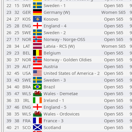
22
15
SWE
Sweden - 1
Open S65
9
23
32
GER
Germany (W)
Women S65
9
24
27
KOS
Kosovo
Open S65
9
25
28
ENG
England - 4
Open S65
9
26
25
SWE
Sweden - 2
Open S65
9
27
17
NOR
Norway - Norge-OSS
Open S65
9
28
34
LAT
Latvia - RCS (W)
Women S65
9
29
23
BEL
Belgium
Open S65
9
30
37
NOR
Norway - Golden Oldies
Open S65
9
31
29
AUT
Austria
Open S65
9
32
45
USA
United States of America - 2
Open S65
9
33
43
SWE
Sweden - 3
Open S65
9
34
40
BRA
Brazil
Open S65
9
35
47
WLS
Wales - Demetae
Open S65
9
36
33
IRL
Ireland - 1
Open S65
9
37
46
ENG
England - 5
Open S65
9
38
35
WLS
Wales - Ordovices
Open S65
9
39
38
FRA
France - 3
Open S65
9
40
21
SCO
Scotland
Open S65
9