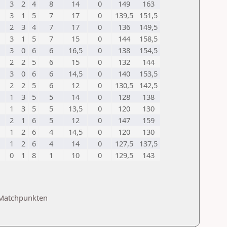
3
2
4
8
14
0
149
163
3
1
5
7
17
0
139,5
151,5
2
3
4
7
17
0
136
149,5
3
1
5
7
15
0
144
158,5
3
0
6
6
16,5
0
138
154,5
2
2
5
6
15
0
132
144
3
0
6
6
14,5
0
140
153,5
2
2
5
6
12
0
130,5
142,5
1
3
5
5
14
0
128
138
1
3
5
5
13,5
0
120
130
2
1
6
5
12
0
147
159
1
2
6
4
14,5
0
120
130
1
2
6
4
14
0
127,5
137,5
0
1
8
1
10
0
129,5
143
 Matchpunkten