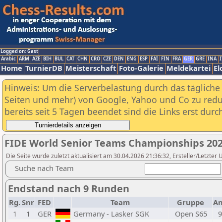
Logged on: Gast
Arabic
ARM
AZE
BIH
BUL
CAT
CHN
CRO
CZE
DEN
ENG
ESP
FAI
FIN
FRA
GER
GRE
INA
I
Home
TurnierDB
Meisterschaft
Foto-Galerie
Meldekartei
El
Hinweis: Um die Serverbelastung durch das tägliche D
Seiten und mehr) von Google, Yahoo und Co zu reduz
bereits seit 5 Tagen beendet sind die Links erst dur
FIDE World Senior Teams Championships 2026
Die Seite wurde zuletzt aktualisiert am 30.04.2026 21:36:32, Ersteller/Letzter
Suche nach Team
Endstand nach 9 Runden
Rg.
Snr
FED
Team
Gruppe
An
1
1
GER
Germany - Lasker SGK
Open S65
9