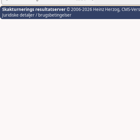
Skakturnerings resultatserver
© 2006-2026 Heinz Herzog
, CMS-Ver
Juridiske detaljer / brugsbetingelser