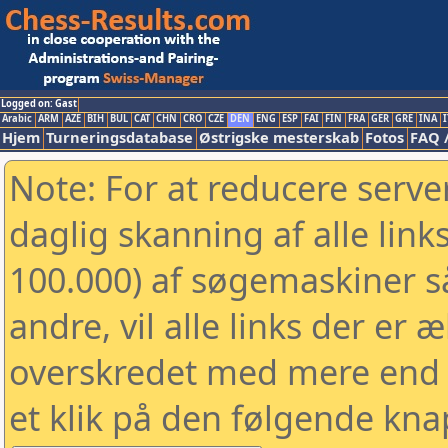
Logged on: Gast
Arabic
ARM
AZE
BIH
BUL
CAT
CHN
CRO
CZE
DEN
ENG
ESP
FAI
FIN
FRA
GER
GRE
INA
I
Hjem
Turneringsdatabase
Østrigske mesterskab
Fotos
FAQ 
Note: For at reducere serv
daglig skanning af alle link
100.000) af søgemaskiner 
andre, vil alle links der er 
overskredet med mere end to
et klik på den følgende kna