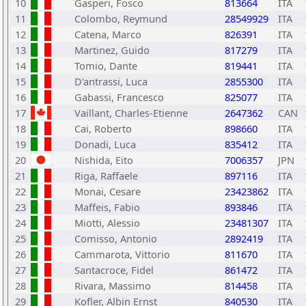
10
Gasperi, Fosco
813664
ITA
11
Colombo, Reymund
28549929
ITA
12
Catena, Marco
826391
ITA
13
Martinez, Guido
817279
ITA
14
Tomio, Dante
819441
ITA
15
D'antrassi, Luca
2855300
ITA
16
Gabassi, Francesco
825077
ITA
17
Vaillant, Charles-Etienne
2647362
CAN
18
Cai, Roberto
898660
ITA
19
Donadi, Luca
835412
ITA
20
Nishida, Eito
7006357
JPN
21
Riga, Raffaele
897116
ITA
22
Monai, Cesare
23423862
ITA
23
Maffeis, Fabio
893846
ITA
24
Miotti, Alessio
23481307
ITA
25
Comisso, Antonio
2892419
ITA
26
Cammarota, Vittorio
811670
ITA
27
Santacroce, Fidel
861472
ITA
28
Rivara, Massimo
814458
ITA
29
Kofler, Albin Ernst
840530
ITA