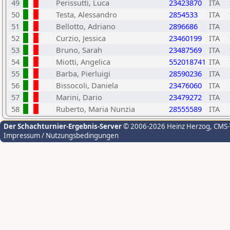
49
Perissutti, Luca
23423870
ITA
50
Testa, Alessandro
2854533
ITA
51
Bellotto, Adriano
2896686
ITA
52
Curzio, Jessica
23460199
ITA
53
Bruno, Sarah
23487569
ITA
54
Miotti, Angelica
552018741
ITA
55
Barba, Pierluigi
28590236
ITA
56
Bissocoli, Daniela
23476060
ITA
57
Marini, Dario
23479272
ITA
58
Ruberto, Maria Nunzia
28555589
ITA
Der Schachturnier-Ergebnis-Server
© 2006-2026 Heinz Herzog
, CMS
Impressum / Nutzungsbedingungen