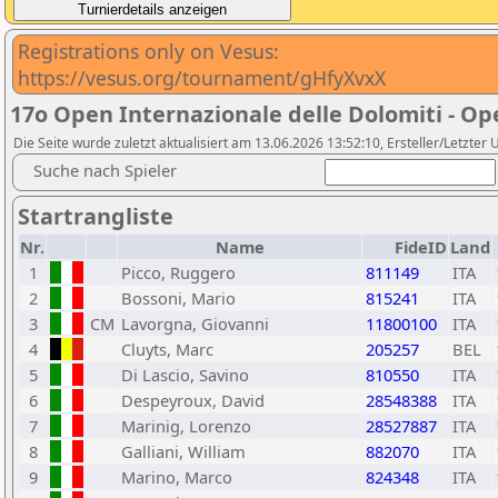
Registrations only on Vesus:
https://vesus.org/tournament/gHfyXvxX
17o Open Internazionale delle Dolomiti - Op
Die Seite wurde zuletzt aktualisiert am 13.06.2026 13:52:10, Ersteller/Letzter 
Suche nach Spieler
Startrangliste
Nr.
Name
FideID
Land
1
Picco, Ruggero
811149
ITA
2
Bossoni, Mario
815241
ITA
3
CM
Lavorgna, Giovanni
11800100
ITA
4
Cluyts, Marc
205257
BEL
5
Di Lascio, Savino
810550
ITA
6
Despeyroux, David
28548388
ITA
7
Marinig, Lorenzo
28527887
ITA
8
Galliani, William
882070
ITA
9
Marino, Marco
824348
ITA