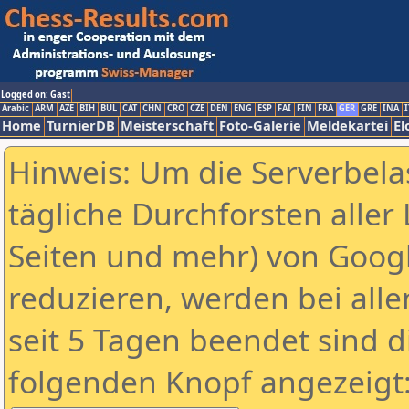
Logged on: Gast
Arabic
ARM
AZE
BIH
BUL
CAT
CHN
CRO
CZE
DEN
ENG
ESP
FAI
FIN
FRA
GER
GRE
INA
I
Home
TurnierDB
Meisterschaft
Foto-Galerie
Meldekartei
El
Hinweis: Um die Serverbela
tägliche Durchforsten aller 
Seiten und mehr) von Goog
reduzieren, werden bei alle
seit 5 Tagen beendet sind d
folgenden Knopf angezeigt