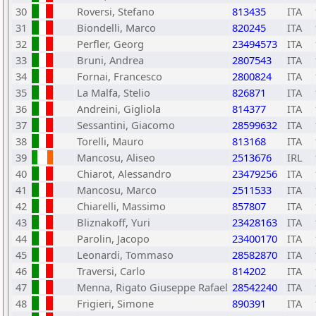
30
Roversi, Stefano
813435
ITA
31
Biondelli, Marco
820245
ITA
32
Perfler, Georg
23494573
ITA
33
Bruni, Andrea
2807543
ITA
34
Fornai, Francesco
2800824
ITA
35
La Malfa, Stelio
826871
ITA
36
Andreini, Gigliola
814377
ITA
37
Sessantini, Giacomo
28599632
ITA
38
Torelli, Mauro
813168
ITA
39
Mancosu, Aliseo
2513676
IRL
40
Chiarot, Alessandro
23479256
ITA
41
Mancosu, Marco
2511533
ITA
42
Chiarelli, Massimo
857807
ITA
43
Bliznakoff, Yuri
23428163
ITA
44
Parolin, Jacopo
23400170
ITA
45
Leonardi, Tommaso
28582870
ITA
46
Traversi, Carlo
814202
ITA
47
Menna, Rigato Giuseppe Rafael
28542240
ITA
48
Frigieri, Simone
890391
ITA