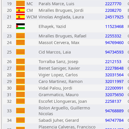
19
MC
Parals Marce, Luis
2227770
20
CM
Miralles Brugues, Jordi
2208270
21
WCM
Vinolas Anglada, Laura
24517925
22
Elhayek, Yazid
11523468
23
Miralles Brugues, Rafael
2255332
24
Massot Cervera, Max
94769460
25
Cid Marcos, Laia
94734593
26
Torralba Sanz, Josep
2212153
27
Benet Saniger, Xavier
22278648
28
Vigier Lopez, Carlos
32031564
29
Caro Martinez, Ramon
32011997
30
Vidal Palou, Jordi
22200991
31
Grammatico, Mauro
32075650
32
Escofet Llongueras, Joan
2258137
Rolon Arguello, Guillermo
33
94768889
Nicolas
34
Sabadi Juher, Gerard
94747784
Plasencia Calveras, Francisco