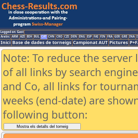
Logged on: Gast
Arabic
ARM
AZE
BIH
BUL
CAT
CHN
CRO
CZE
DEN
ENG
ESP
FAI
FIN
FRA
GER
GRE
INA
I
Inici
Base de dades de torneigs
Campionat AUT
Pictures
P+F
Note: To reduce the server 
of all links by search engin
and Co, all links for tourn
weeks (end-date) are shown 
following button: