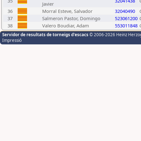
35
32041438
Javier
36
Morral Esteve, Salvador
32040490
37
Salmeron Pastor, Domingo
523061200
38
Valero Boudiar, Adam
553011848
Servidor de resultats de torneigs d'escacs
© 2006-2026 Heinz Herzo
Impressió