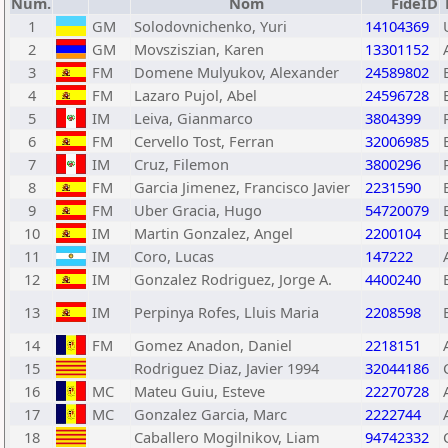
Núm.
Nom
FideID
1
GM
Solodovnichenko, Yuri
14104369
2
GM
Movsziszian, Karen
13301152
3
FM
Domene Mulyukov, Alexander
24589802
4
FM
Lazaro Pujol, Abel
24596728
5
IM
Leiva, Gianmarco
3804399
6
FM
Cervello Tost, Ferran
32006985
7
IM
Cruz, Filemon
3800296
8
FM
Garcia Jimenez, Francisco Javier
2231590
9
FM
Uber Gracia, Hugo
54720079
10
IM
Martin Gonzalez, Angel
2200104
11
IM
Coro, Lucas
147222
12
IM
Gonzalez Rodriguez, Jorge A.
4400240
13
IM
Perpinya Rofes, Lluis Maria
2208598
14
FM
Gomez Anadon, Daniel
2218151
15
Rodriguez Diaz, Javier 1994
32044186
16
MC
Mateu Guiu, Esteve
22270728
17
MC
Gonzalez Garcia, Marc
2222744
18
Caballero Mogilnikov, Liam
94742332