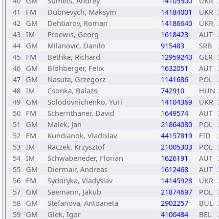
40
GM
Sumets, Andrey
14105500
UKR
41
FM
Dubnevych, Maksym
14184001
UKR
42
GM
Dehtiarov, Roman
14186640
UKR
43
IM
Froewis, Georg
1618423
AUT
44
GM
Milanovic, Danilo
915483
SRB
45
FM
Bethke, Richard
12959243
GER
46
GM
Blohberger, Felix
1632051
AUT
47
GM
Nasuta, Grzegorz
1141686
POL
48
IM
Csonka, Balazs
742910
HUN
49
GM
Solodovnichenko, Yuri
14104369
UKR
50
FM
Schernthaner, David
1649574
AUT
51
GM
Malek, Jan
21864080
POL
52
FM
Kundianok, Vladislav
44157819
FID
53
IM
Raczek, Krzysztof
21005303
POL
54
IM
Schwabeneder, Florian
1626191
AUT
55
GM
Diermair, Andreas
1612468
AUT
56
FM
Sydoryka, Vladyslav
14145928
UKR
57
GM
Seemann, Jakub
21874697
POL
58
GM
Stefanova, Antoaneta
2902257
BUL
59
GM
Glek, Igor
4100484
BEL