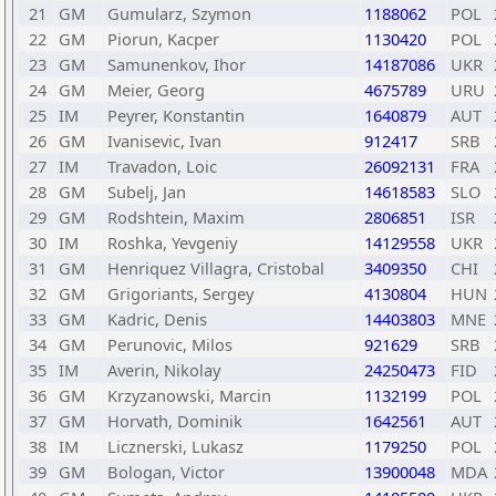
21
GM
Gumularz, Szymon
1188062
POL
22
GM
Piorun, Kacper
1130420
POL
23
GM
Samunenkov, Ihor
14187086
UKR
24
GM
Meier, Georg
4675789
URU
25
IM
Peyrer, Konstantin
1640879
AUT
26
GM
Ivanisevic, Ivan
912417
SRB
27
IM
Travadon, Loic
26092131
FRA
28
GM
Subelj, Jan
14618583
SLO
29
GM
Rodshtein, Maxim
2806851
ISR
30
IM
Roshka, Yevgeniy
14129558
UKR
31
GM
Henriquez Villagra, Cristobal
3409350
CHI
32
GM
Grigoriants, Sergey
4130804
HUN
33
GM
Kadric, Denis
14403803
MNE
34
GM
Perunovic, Milos
921629
SRB
35
IM
Averin, Nikolay
24250473
FID
36
GM
Krzyzanowski, Marcin
1132199
POL
37
GM
Horvath, Dominik
1642561
AUT
38
IM
Licznerski, Lukasz
1179250
POL
39
GM
Bologan, Victor
13900048
MDA