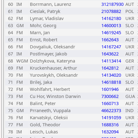
60
IM
Borrmann, Laurenz
312187930
AUT
61
IM
Cieslak, Patryk
21078882
POL
62
FM
Lymar, Vladislav
14162180
UKR
63
GM
Mohr, Georg
14600013
SLO
64
FM
Marn, Jan
14619245
SLO
65
FM
Ernst, Robert
1662643
AUT
66
FM
Dovgaliuk, Oleksandr
14167247
UKR
67
IM
Postlmayer, Jakob
1643622
AUT
68
WGM
Dolzhykova, Kateryna
14113414
GER
69
FM
Kruckenhauser, Arthur
1642812
AUT
70
FM
Yurovskykh, Oleksandr
14134020
UKR
71
FM
Brilej, Jaka
14618818
SLO
72
FM
Wohlfahrt, Herbert
1601946
AUT
73
FM
Cu Hor, Winston Darwin
7300662
GUA
74
FM
Balint, Peter
1660713
AUT
75
GM
Prraneeth, Vuppala
46622373
IND
76
FM
Karvatskyi, Oleksii
14191059
UKR
77
FM
Gold, Theodor
1688316
AUT
78
IM
Leisch, Lukas
1632094
AUT