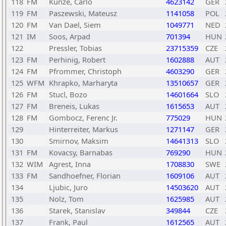
118
FM
Kunze, Carlo
4623142
GER
119
FM
Paszewski, Mateusz
1141058
POL
120
FM
Van Dael, Siem
1049771
NED
121
IM
Soos, Arpad
701394
HUN
122
Pressler, Tobias
23715359
CZE
123
FM
Perhinig, Robert
1602888
AUT
124
FM
Pfrommer, Christoph
4603290
GER
125
WFM
Khrapko, Marharyta
13510657
GER
126
FM
Stucl, Bozo
14601664
SLO
127
FM
Breneis, Lukas
1615653
AUT
128
FM
Gombocz, Ferenc Jr.
775029
HUN
129
Hinterreiter, Markus
1271147
GER
130
Smirnov, Maksim
14641313
SLO
131
FM
Kovacsy, Barnabas
769290
HUN
132
WIM
Agrest, Inna
1708830
SWE
133
FM
Sandhoefner, Florian
1609106
AUT
134
Ljubic, Juro
14503620
AUT
135
Nolz, Tom
1625985
AUT
136
Starek, Stanislav
349844
CZE
137
Frank, Paul
1612565
AUT