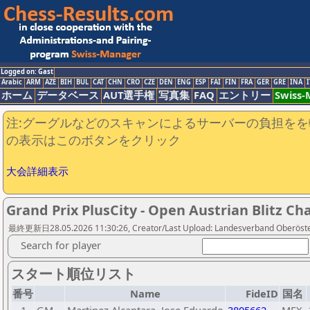
Logged on: Gast
Arabic
ARM
AZE
BIH
BUL
CAT
CHN
CRO
CZE
DEN
ENG
ESP
FAI
FIN
FRA
GER
GRE
INA
I
ホーム
データベース
AUT選手権
写真集
FAQ
エントリー
Swiss
注:グーグルなどのスキャンによるサーバーの負担をを
の表示はこのボタンをクリック
大会詳細表示
Grand Prix PlusCity - Open Austrian Blitz C
最終更新日28.05.2026 11:30:26, Creator/Last Upload: Landesverband Oberöster
Search for player
スタート順位リスト
番号
Name
FideID
国名