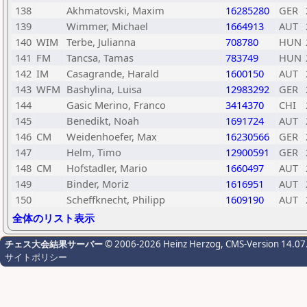
138
Akhmatovski, Maxim
16285280
GER
139
Wimmer, Michael
1664913
AUT
140
WIM
Terbe, Julianna
708780
HUN
141
FM
Tancsa, Tamas
783749
HUN
142
IM
Casagrande, Harald
1600150
AUT
143
WFM
Bashylina, Luisa
12983292
GER
144
Gasic Merino, Franco
3414370
CHI
145
Benedikt, Noah
1691724
AUT
146
CM
Weidenhoefer, Max
16230566
GER
147
Helm, Timo
12900591
GER
148
CM
Hofstadler, Mario
1660497
AUT
149
Binder, Moriz
1616951
AUT
150
Scheffknecht, Philipp
1609190
AUT
全体のリスト表示
チェス大会結果サーバー
© 2006-2026 Heinz Herzog
, CMS-Version 14.07
サイトポリシー