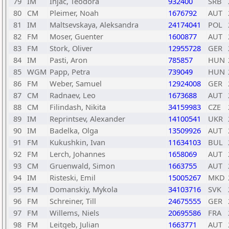
79
IM
Injac, Teodora
932400
SRB
80
CM
Pleimer, Noah
1676792
AUT
81
IM
Maltsevskaya, Aleksandra
24174041
POL
82
FM
Moser, Guenter
1600877
AUT
83
FM
Stork, Oliver
12955728
GER
84
IM
Pasti, Aron
785857
HUN
85
WGM
Papp, Petra
739049
HUN
86
FM
Weber, Samuel
12924008
GER
87
CM
Radnaev, Leo
1673688
AUT
88
CM
Filindash, Nikita
34159983
CZE
89
IM
Reprintsev, Alexander
14100541
UKR
90
IM
Badelka, Olga
13509926
AUT
91
FM
Kukushkin, Ivan
11634103
BUL
92
FM
Lerch, Johannes
1658069
AUT
93
CM
Gruenwald, Simon
1663755
AUT
94
IM
Risteski, Emil
15005267
MKD
95
FM
Domanskiy, Mykola
34103716
SVK
96
FM
Schreiner, Till
24675555
GER
97
FM
Willems, Niels
20695586
FRA
98
FM
Leitgeb, Julian
1663771
AUT