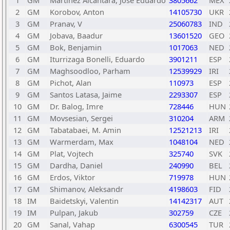
1
GM
Martinez Alcantara, Jose Eduardo
3805662
MEX
2
GM
Korobov, Anton
14105730
UKR
3
GM
Pranav, V
25060783
IND
4
GM
Jobava, Baadur
13601520
GEO
5
GM
Bok, Benjamin
1017063
NED
6
GM
Iturrizaga Bonelli, Eduardo
3901211
ESP
7
GM
Maghsoodloo, Parham
12539929
IRI
8
GM
Pichot, Alan
110973
ESP
9
GM
Santos Latasa, Jaime
2293307
ESP
10
GM
Dr. Balog, Imre
728446
HUN
11
GM
Movsesian, Sergei
310204
ARM
12
GM
Tabatabaei, M. Amin
12521213
IRI
13
GM
Warmerdam, Max
1048104
NED
14
GM
Plat, Vojtech
325740
SVK
15
GM
Dardha, Daniel
240990
BEL
16
GM
Erdos, Viktor
719978
HUN
17
GM
Shimanov, Aleksandr
4198603
FID
18
IM
Baidetskyi, Valentin
14142317
AUT
19
IM
Pulpan, Jakub
302759
CZE
20
GM
Sanal, Vahap
6300545
TUR