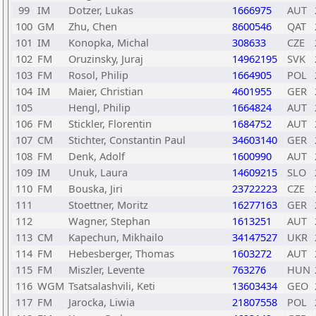
99
IM
Dotzer, Lukas
1666975
AUT
100
GM
Zhu, Chen
8600546
QAT
101
IM
Konopka, Michal
308633
CZE
102
FM
Oruzinsky, Juraj
14962195
SVK
103
FM
Rosol, Philip
1664905
POL
104
IM
Maier, Christian
4601955
GER
105
Hengl, Philip
1664824
AUT
106
FM
Stickler, Florentin
1684752
AUT
107
CM
Stichter, Constantin Paul
34603140
GER
108
FM
Denk, Adolf
1600990
AUT
109
IM
Unuk, Laura
14609215
SLO
110
FM
Bouska, Jiri
23722223
CZE
111
Stoettner, Moritz
16277163
GER
112
Wagner, Stephan
1613251
AUT
113
CM
Kapechun, Mikhailo
34147527
UKR
114
FM
Hebesberger, Thomas
1603272
AUT
115
FM
Miszler, Levente
763276
HUN
116
WGM
Tsatsalashvili, Keti
13603434
GEO
117
FM
Jarocka, Liwia
21807558
POL