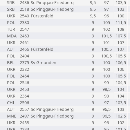
SRB
2436
Sc Pinggau-Friedberg
9,5
97
103,5
SRB
2518
Sc Pinggau-Friedberg
9,5
97
103
UKR
2540
Fürstenfeld
9,5
96
100
POL
2380
9
105
111,5
TUR
2547
9
102
108
MDA
2463
9
101,5
107,5
UKR
2461
9
101
107
AUT
2466
Fürstenfeld
9
100,5
107
POL
2404
9
100,5
105,5
BEL
2375
Sv Gmunden
9
100
106,5
UKR
2382
9
100
106
POL
2464
9
100
105,5
POL
2546
9
99
104,5
UKR
2453
9
98,5
104
UKR
2364
9
98
104
CHI
2506
9
97
103,5
AUT
2557
Sc Pinggau-Friedberg
9
96,5
103
MNE
2497
Sc Pinggau-Friedberg
9
96,5
102,5
UKR
2458
9
96
102
UKR
2333
9
95
101,5