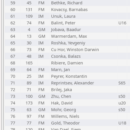
59
45
FM
Bethke, Richard
60
131
FM
Kovacsy, Barnabas
61
109
IM
Unuk, Laura
62
74
FM
Balint, Peter
U16
63
4
GM
Jobava, Baadur
64
13
GM
Warmerdam, Max
65
30
IM
Roshka, Yevgeniy
66
73
FM
Cu Hor, Winston Darwin
67
48
IM
Csonka, Balazs
68
165
Ribiere, Damien
69
64
FM
Marn, Jan
70
25
IM
Peyrer, Konstantin
71
89
IM
Reprintsev, Alexander
S65
72
71
FM
Brilej, Jaka
73
100
GM
Zhu, Chen
s50
74
173
FM
Hak, David
u20
75
63
GM
Mohr, Georg
s50
76
97
FM
Willems, Niels
77
77
FM
Gold, Theodor
U18
78
120
FM
Van Dael, Siem