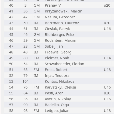
40
3
GM
Pranav, V
u20
41
36
GM
Krzyzanowski, Marcin
42
47
GM
Nasuta, Grzegorz
43
60
IM
Borrmann, Laurenz
u20
44
61
IM
Cieslak, Patryk
U16
45
46
GM
Blohberger, Felix
46
29
GM
Rodshtein, Maxim
47
28
GM
Subelj, Jan
48
43
IM
Froewis, Georg
49
80
CM
Pleimer, Noah
U14
50
54
IM
Schwabeneder, Florian
51
65
FM
Ernst, Robert
U18
52
79
IM
Injac, Teodora
53
164
Kontos, Nikolaos
54
76
FM
Karvatskyi, Oleksii
U16
55
84
IM
Pasti, Aron
u20
56
35
IM
Averin, Nikolay
U16
57
90
IM
Badelka, Olga
58
98
FM
Leitgeb, Julian
U18