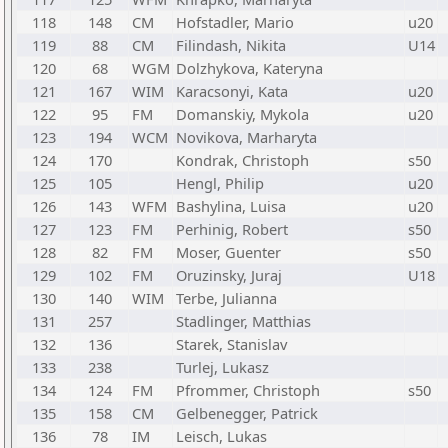
118
148
CM
Hofstadler, Mario
u20
119
88
CM
Filindash, Nikita
U14
120
68
WGM
Dolzhykova, Kateryna
121
167
WIM
Karacsonyi, Kata
u20
122
95
FM
Domanskiy, Mykola
u20
123
194
WCM
Novikova, Marharyta
124
170
Kondrak, Christoph
s50
125
105
Hengl, Philip
u20
126
143
WFM
Bashylina, Luisa
u20
127
123
FM
Perhinig, Robert
s50
128
82
FM
Moser, Guenter
s50
129
102
FM
Oruzinsky, Juraj
U18
130
140
WIM
Terbe, Julianna
131
257
Stadlinger, Matthias
132
136
Starek, Stanislav
133
238
Turlej, Lukasz
134
124
FM
Pfrommer, Christoph
s50
135
158
CM
Gelbenegger, Patrick
136
78
IM
Leisch, Lukas