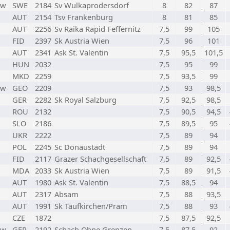
w
SWE
2184
Sv Wulkaprodersdorf
8
82
87
AUT
2154
Tsv Frankenburg
8
81
85
AUT
2256
Sv Raika Rapid Feffernitz
7,5
99
105
FID
2397
Sk Austria Wien
7,5
96
101
AUT
2341
Ask St. Valentin
7,5
95,5
101,5
HUN
2032
7,5
95
99
MKD
2259
7,5
93,5
99
w
GEO
2209
7,5
93
98,5
GER
2282
Sk Royal Salzburg
7,5
92,5
98,5
ROU
2132
7,5
90,5
94,5
SLO
2186
7,5
89,5
95
UKR
2222
7,5
89
94
POL
2245
Sc Donaustadt
7,5
89
94
FID
2117
Grazer Schachgesellschaft
7,5
89
92,5
MDA
2033
Sk Austria Wien
7,5
89
91,5
AUT
1980
Ask St. Valentin
7,5
88,5
94
AUT
2317
Absam
7,5
88
93,5
AUT
1991
Sk Taufkirchen/Pram
7,5
88
93
CZE
1872
7,5
87,5
92,5
w
GER
2192
Schach Ohne Grenzen
7,5
87,5
92