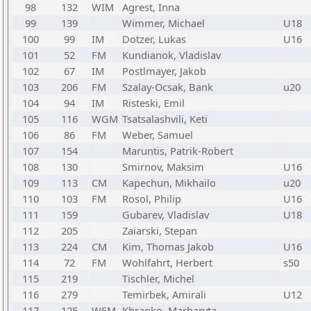
98
132
WIM
Agrest, Inna
99
139
Wimmer, Michael
U18
100
99
IM
Dotzer, Lukas
U16
101
52
FM
Kundianok, Vladislav
102
67
IM
Postlmayer, Jakob
103
206
FM
Szalay-Ocsak, Bank
u20
104
94
IM
Risteski, Emil
105
116
WGM
Tsatsalashvili, Keti
106
86
FM
Weber, Samuel
107
154
Maruntis, Patrik-Robert
108
130
Smirnov, Maksim
U16
109
113
CM
Kapechun, Mikhailo
u20
110
103
FM
Rosol, Philip
U16
111
159
Gubarev, Vladislav
U18
112
205
Zaiarski, Stepan
113
224
CM
Kim, Thomas Jakob
U16
114
72
FM
Wohlfahrt, Herbert
s50
115
219
Tischler, Michel
116
279
Temirbek, Amirali
U12
117
125
WFM
Khrapko, Marharyta