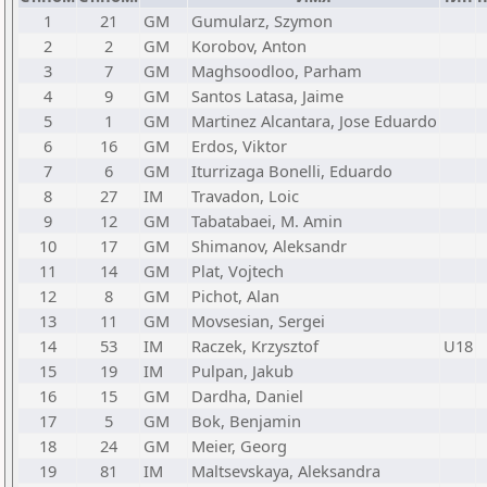
1
21
GM
Gumularz, Szymon
2
2
GM
Korobov, Anton
3
7
GM
Maghsoodloo, Parham
4
9
GM
Santos Latasa, Jaime
5
1
GM
Martinez Alcantara, Jose Eduardo
6
16
GM
Erdos, Viktor
7
6
GM
Iturrizaga Bonelli, Eduardo
8
27
IM
Travadon, Loic
9
12
GM
Tabatabaei, M. Amin
10
17
GM
Shimanov, Aleksandr
11
14
GM
Plat, Vojtech
12
8
GM
Pichot, Alan
13
11
GM
Movsesian, Sergei
14
53
IM
Raczek, Krzysztof
U18
15
19
IM
Pulpan, Jakub
16
15
GM
Dardha, Daniel
17
5
GM
Bok, Benjamin
18
24
GM
Meier, Georg
19
81
IM
Maltsevskaya, Aleksandra