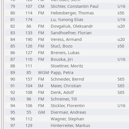
79
107
CM
Stichter, Constantin Paul
U16
80
114
FM
Hebesberger, Thomas
s50
81
174
Lu, Yunong Elias
U16
82
66
FM
Dovgaliuk, Oleksandr
u20
83
133
FM
Sandhoefner, Florian
84
190
FM
Veress, Armand
u20
85
126
FM
Stucl, Bozo
s50
86
127
FM
Breneis, Lukas
87
110
FM
Bouska, Jiri
U16
88
111
Stoettner, Moritz
89
85
WGM
Papp, Petra
90
157
FM
Schneider, Bernd
S65
91
104
IM
Maier, Christian
S65
92
108
FM
Denk, Adolf
S65
93
96
FM
Schreiner, Till
94
106
FM
Stickler, Florentin
U16
95
55
GM
Diermair, Andreas
96
112
Wagner, Stephan
97
129
Hinterreiter, Markus