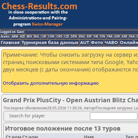
Logged on: Gast
Arabic
ARM
AZE
BIH
BUL
CAT
CHN
CRO
CZE
DEN
ENG
ESP
FAI
FIN
FRA
GER
GRE
INA
I
Главная
Турнирная база данных
AUT
Фото
ЧАВО
Онлайн
Примечание: Чтобы снизить загрузку на сервер и
страниц поисковыми системами типа Google, Yaho
двух месяцев (с даты окончания) отображаются по
Отобразить дополнительную информацию
Grand Prix PlusCity - Open Austrian Blitz C
Последнее обновление28.05.2026 11:30:26, Автор/Последняя загрузка: Lan
Search for player
Итоговое положение после 13 туров
Ст.ном
Ст.ном.
Имя
Тип