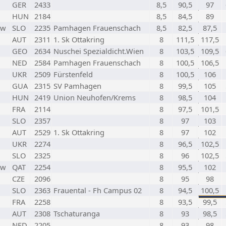
GER
2433
8,5
90,5
97
HUN
2184
8,5
84,5
89
w
SLO
2235
Pamhagen Frauenschach
8,5
82,5
87,5
AUT
2311
1. Sk Ottakring
8
111,5
117,5
GEO
2634
Nuschei Spezialdicht.Wien
8
103,5
109,5
NED
2584
Pamhagen Frauenschach
8
100,5
106,5
UKR
2509
Fürstenfeld
8
100,5
106
GUA
2315
SV Pamhagen
8
99,5
105
HUN
2419
Union Neuhofen/Krems
8
98,5
104
FRA
2114
8
97,5
101,5
SLO
2357
8
97
103
AUT
2529
1. Sk Ottakring
8
97
102
UKR
2274
8
96,5
102,5
SLO
2325
8
96
102,5
w
QAT
2254
8
95,5
102
CZE
2096
8
95
98
SLO
2363
Frauental - Fh Campus 02
8
94,5
100,5
FRA
2258
8
93,5
99,5
AUT
2308
Tschaturanga
8
93
98,5
NED
2205
8
93
98