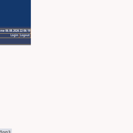
ime 06.08.2026 22:06:19
Login
Logout
Доп3