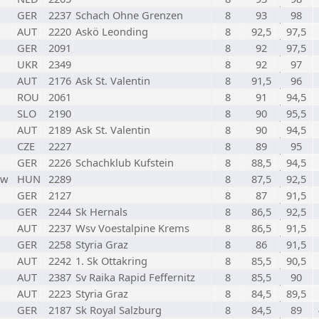
GER
2237
Schach Ohne Grenzen
8
93
98
AUT
2220
Askö Leonding
8
92,5
97,5
GER
2091
8
92
97,5
UKR
2349
8
92
97
AUT
2176
Ask St. Valentin
8
91,5
96
ROU
2061
8
91
94,5
SLO
2190
8
90
95,5
AUT
2189
Ask St. Valentin
8
90
94,5
CZE
2227
8
89
95
GER
2226
Schachklub Kufstein
8
88,5
94,5
w
HUN
2289
8
87,5
92,5
GER
2127
8
87
91,5
GER
2244
Sk Hernals
8
86,5
92,5
AUT
2237
Wsv Voestalpine Krems
8
86,5
91,5
GER
2258
Styria Graz
8
86
91,5
AUT
2242
1. Sk Ottakring
8
85,5
90,5
AUT
2387
Sv Raika Rapid Feffernitz
8
85,5
90
AUT
2223
Styria Graz
8
84,5
89,5
GER
2187
Sk Royal Salzburg
8
84,5
89