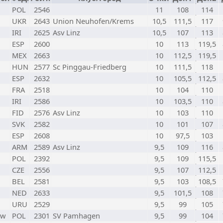
POL
2546
11
108
114
UKR
2643
Union Neuhofen/Krems
10,5
111,5
117
IRI
2625
Asv Linz
10,5
107
113
ESP
2600
10
113
119,5
MEX
2663
10
112,5
119,5
HUN
2577
Sc Pinggau-Friedberg
10
111,5
118
ESP
2632
10
105,5
112,5
FRA
2518
10
104
110
IRI
2586
10
103,5
110
FID
2576
Asv Linz
10
103
110
SVK
2582
10
101
107
ESP
2608
10
97,5
103
ARM
2589
Asv Linz
9,5
109
116
POL
2392
9,5
109
115,5
CZE
2556
9,5
107
112,5
BEL
2581
9,5
103
108,5
NED
2633
9,5
101,5
108
URU
2529
9,5
99
105
w
POL
2301
SV Pamhagen
9,5
99
104