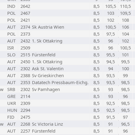
IND
2642
8,5
105,5
110,5
POL
2467
8,5
103
109,5
POL
2421
8,5
102
108
AUT
2374
Sk Austria Wien
8,5
100,5
106
POL
2373
8,5
97,5
104
AUT
2432
1. Sk Ottakring
8,5
96
102
ISR
2509
8,5
96
100,5
SLO
2515
Fürstenfeld
8,5
95,5
101
AUT
2450
1. Sk Ottakring
8,5
94,5
99,5
AUT
2302
Ask St. Valentin
8,5
94
100
AUT
2388
Sv Grieskirchen
8,5
93,5
99
AUT
2353
Datatech Pressbaum-Eichg.
8,5
93,5
98,5
w
SRB
2302
Sv Pamhagen
8,5
93
98,5
GRE
2114
8,5
93
96
UKR
2309
8,5
92,5
98,5
HUN
2294
8,5
92,5
98,5
FID
2475
8,5
91,5
97
w
AUT
2268
Sc Victoria Linz
8,5
91
96,5
AUT
2257
Fürstenfeld
8,5
91
96