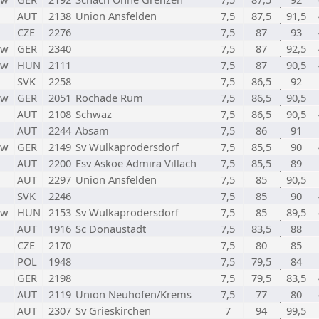
AUT
2138
Union Ansfelden
7,5
87,5
91,5
CZE
2276
7,5
87
93
w
GER
2340
7,5
87
92,5
w
HUN
2111
7,5
87
90,5
SVK
2258
7,5
86,5
92
w
GER
2051
Rochade Rum
7,5
86,5
90,5
AUT
2108
Schwaz
7,5
86,5
90,5
AUT
2244
Absam
7,5
86
91
w
GER
2149
Sv Wulkaprodersdorf
7,5
85,5
90
AUT
2200
Esv Askoe Admira Villach
7,5
85,5
89
AUT
2297
Union Ansfelden
7,5
85
90,5
SVK
2246
7,5
85
90
w
HUN
2153
Sv Wulkaprodersdorf
7,5
85
89,5
AUT
1916
Sc Donaustadt
7,5
83,5
88
CZE
2170
7,5
80
85
POL
1948
7,5
79,5
84
GER
2198
7,5
79,5
83,5
AUT
2119
Union Neuhofen/Krems
7,5
77
80
AUT
2307
Sv Grieskirchen
7
94
99,5