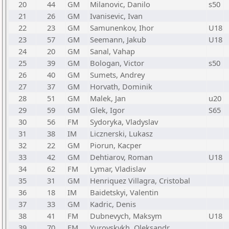
20
44
GM
Milanovic, Danilo
s50
21
26
GM
Ivanisevic, Ivan
22
23
GM
Samunenkov, Ihor
U18
23
57
GM
Seemann, Jakub
U18
24
20
GM
Sanal, Vahap
25
39
GM
Bologan, Victor
s50
26
40
GM
Sumets, Andrey
27
37
GM
Horvath, Dominik
28
51
GM
Malek, Jan
u20
29
59
GM
Glek, Igor
S65
30
56
FM
Sydoryka, Vladyslav
31
38
IM
Licznerski, Lukasz
32
22
GM
Piorun, Kacper
33
42
GM
Dehtiarov, Roman
U18
34
62
FM
Lymar, Vladislav
35
31
GM
Henriquez Villagra, Cristobal
36
18
IM
Baidetskyi, Valentin
37
33
GM
Kadric, Denis
38
41
FM
Dubnevych, Maksym
U18
39
70
FM
Yurovskykh, Oleksandr