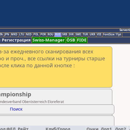
Servert
TA
JPN
MKD
LTU
NED
POL
POR
ROU
RUS
SRB
SVK
SWE
TUR
UKR
VIE
FontSize:11pt
 Регистрация
Swiss-Manager
ÖSB
FIDE
з-за ежедневного сканирования всех
o и проч., все ссылки на турниры старше
сле клика по данной кнопке :
hampionship
desverband Oberösterreich Eloreferat
Поиск
пол
ФЕД.
Рейт.
Клуб/Город
Очки
Доп1
Доп2