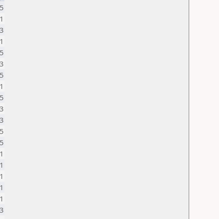
5
1
3
1
5
3
5
1
5
3
3
5
5
1
1
1
1
1
3