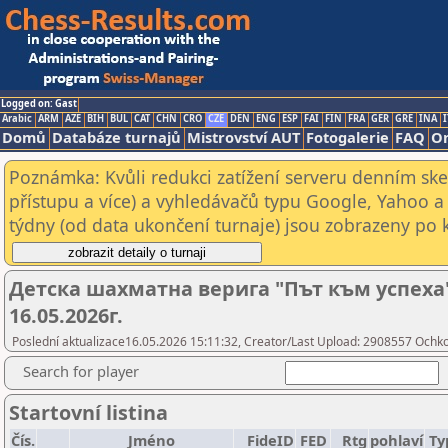
Logged on: Gast
Arabic
ARM
AZE
BIH
BUL
CAT
CHN
CRO
CZE
DEN
ENG
ESP
FAI
FIN
FRA
GER
GRE
INA
I
Domů
Databáze turnajů
Mistrovství AUT
Fotogalerie
FAQ
On
Poznámka: Kvůli redukci zatížení serveru denním s
přístupu a více) a vyhledávačů typu Google, Yahoo a 
týdny (od data ukončení turnaje) jsou zobrazeny po kl
Детска шахматна верига "Път към успеха" -
16.05.2026г.
Poslední aktualizace16.05.2026 15:11:32, Creator/Last Upload: 2908557 Ochk
Search for player
Startovní listina
Čís.
Jméno
FideID
FED
Rtg
pohlaví
Ty