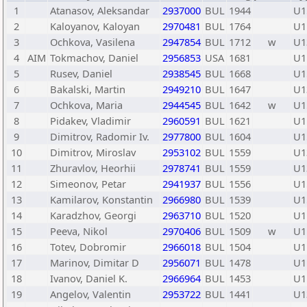
1
Atanasov, Aleksandar
2937000
BUL
1944
U1
2
Kaloyanov, Kaloyan
2970481
BUL
1764
U1
3
Ochkova, Vasilena
2947854
BUL
1712
w
U1
4
AIM
Tokmachov, Daniel
2956853
USA
1681
U1
5
Rusev, Daniel
2938545
BUL
1668
U1
6
Bakalski, Martin
2949210
BUL
1647
U1
7
Ochkova, Maria
2944545
BUL
1642
w
U1
8
Pidakev, Vladimir
2960591
BUL
1621
U1
9
Dimitrov, Radomir Iv.
2977800
BUL
1604
U1
10
Dimitrov, Miroslav
2953102
BUL
1559
U1
11
Zhuravlov, Heorhii
2978741
BUL
1559
U1
12
Simeonov, Petar
2941937
BUL
1556
U1
13
Kamilarov, Konstantin
2966980
BUL
1539
U1
14
Karadzhov, Georgi
2963710
BUL
1520
U1
15
Peeva, Nikol
2970406
BUL
1509
w
U1
16
Totev, Dobromir
2966018
BUL
1504
U1
17
Marinov, Dimitar D
2956071
BUL
1478
U1
18
Ivanov, Daniel K.
2966964
BUL
1453
U1
19
Angelov, Valentin
2953722
BUL
1441
U1