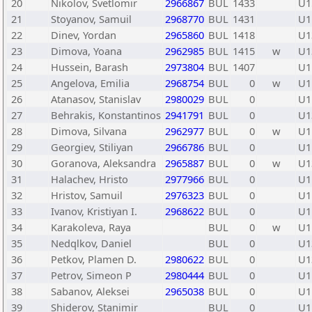
20
Nikolov, Svetlomir
2966867
BUL
1433
U1
21
Stoyanov, Samuil
2968770
BUL
1431
U1
22
Dinev, Yordan
2965860
BUL
1418
U1
23
Dimova, Yoana
2962985
BUL
1415
w
U1
24
Hussein, Barash
2973804
BUL
1407
U1
25
Angelova, Emilia
2968754
BUL
0
w
U1
26
Atanasov, Stanislav
2980029
BUL
0
U1
27
Behrakis, Konstantinos
2941791
BUL
0
U1
28
Dimova, Silvana
2962977
BUL
0
w
U1
29
Georgiev, Stiliyan
2966786
BUL
0
U1
30
Goranova, Aleksandra
2965887
BUL
0
w
U1
31
Halachev, Hristo
2977966
BUL
0
U1
32
Hristov, Samuil
2976323
BUL
0
U1
33
Ivanov, Kristiyan I.
2968622
BUL
0
U1
34
Karakoleva, Raya
BUL
0
w
U1
35
Nedqlkov, Daniel
BUL
0
U1
36
Petkov, Plamen D.
2980622
BUL
0
U1
37
Petrov, Simeon P
2980444
BUL
0
U1
38
Sabanov, Aleksei
2965038
BUL
0
U1
39
Shiderov, Stanimir
BUL
0
U1