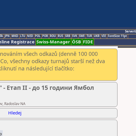
Servert
TA
JPN
MKD
LTU
NED
POL
POR
ROU
RUS
SRB
SVK
SWE
TUR
UKR
VIE
FontSize:11pt
line Registrace
Swiss-Manager
ÖSB
FIDE
kenováním všech odkazů (denně 100 000
Co, všechny odkazy turnajů starší než dva
iknutí na následující tlačítko:
 Етап II - до 15 години Ямбол
ov, Radoslav NA
Hledej
p