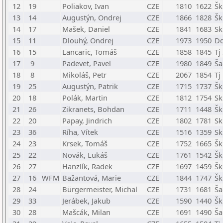
12
19
Poliakov, Ivan
CZE
1810
1622
Šk
13
14
Augustýn, Ondrej
CZE
1866
1828
Šk
14
17
Mašek, Daniel
CZE
1841
1683
Sk
15
11
Dlouhý, Ondrej
CZE
1973
1950
Dd
16
15
Lancaric, Tomáš
CZE
1858
1845
Tj
17
9
Padevet, Pavel
CZE
1980
1849
Ša
18
8
Mikoláš, Petr
CZE
2067
1854
Tj
19
25
Augustýn, Patrik
CZE
1715
1737
Šk
20
18
Polák, Martin
CZE
1812
1754
Sk
21
26
Zikranets, Bohdan
CZE
1711
1448
Šk
22
20
Papay, Jindrich
CZE
1802
1781
Sk
23
36
Ríha, Vítek
CZE
1516
1359
Sk
24
23
Krsek, Tomáš
CZE
1752
1665
Šk
25
22
Novák, Lukáš
CZE
1761
1542
Šk
26
27
Hanzlík, Radek
CZE
1697
1459
Šk
27
16
WFM
Bažantová, Marie
CZE
1844
1747
Šk
28
24
Bürgermeister, Michal
CZE
1731
1681
Ša
29
33
Jerábek, Jakub
CZE
1590
1440
Šk
30
28
Mašcák, Milan
CZE
1691
1490
Ša