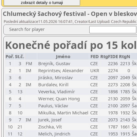
Chlumecký šachový festival - Open v blesko
Poslední aktualizace11.05.2026 16:07:41, Creator/Last Upload: Czech Republic
Search for player
Konečné pořadí po 15 ko
Poř.
St.č.
Jméno
FED
RtgFIDE
RtgN
1
3
FM
Brejník, Gustav
CZE
2236
2213
Šk
2
1
IM
Reprintsev, Alexander
UKR
2274
0
3
6
Jirásko, Miroslav
CZE
2097
2049
Šk
4
2
IM
Burdalev, Kirill
CZE
2273
2208
Šk
5
13
Veverka, Vladimír
CZE
1898
1785
Šk
6
4
Werner, Quan Hong
CZE
2130
2059
Šk
7
5
Paulus, Václav
CZE
2100
2097
Ša
8
10
Mikulka, Martin Michael
CZE
1978
1932
Šk
9
7
IM
Jurek, Josef
CZE
2073
2143
Šk
10
21
Zischka, Vít
CZE
1787
1661
Šk
11
12
Melich, Jindrich
CZE
1953
1915
Ša