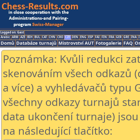
Logged on: Gast
Arabic
ARM
AZE
BIH
BUL
CAT
CHN
CRO
CZE
DEN
ENG
ESP
FAI
FIN
FRA
GER
GRE
INA
I
Domů
Databáze turnajů
Mistrovství AUT
Fotogalerie
FAQ
On
Poznámka: Kvůli redukci za
skenováním všech odkazů (
a více) a vyhledávačů typu 
všechny odkazy turnajů star
data ukončení turnaje) jsou
na následující tlačítko: