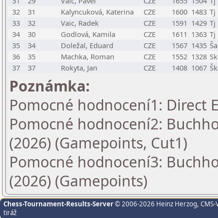
31
29
Vaic, Pavel
CZE
1655
1504
Tj
32
31
Kalyncuková, Katerina
CZE
1600
1483
Tj
33
32
Vaic, Radek
CZE
1591
1429
Tj
34
30
Godlová, Kamila
CZE
1611
1363
Tj
35
34
Doležal, Eduard
CZE
1567
1435
Ša
36
35
Machka, Roman
CZE
1552
1328
Sk
37
37
Rokyta, Jan
CZE
1408
1067
Šk
Poznámka:
Pomocné hodnocení1: Direct E
Pomocné hodnocení2: Buchholz
(2026) (Gamepoints, Cut1)
Pomocné hodnocení3: Buchholz
(2026) (Gamepoints)
Chess-Tournament-Results-Server
© 2006-2026 Heinz Herzog
, CMS-
tiráž