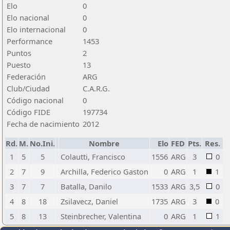
Elo
0
Elo nacional
0
Elo internacional
0
Performance
1453
Puntos
2
Puesto
13
Federación
ARG
Club/Ciudad
C.A.R.G.
Código nacional
0
Código FIDE
197734
Fecha de nacimiento
2012
Rd.
M.
No.Ini.
Nombre
Elo
FED
Pts.
Res.
1
5
5
Colautti, Francisco
1556
ARG
3
0
2
7
9
Archilla, Federico Gaston
0
ARG
1
1
3
7
7
Batalla, Danilo
1533
ARG
3,5
0
4
8
18
Zsilavecz, Daniel
1735
ARG
3
0
5
8
13
Steinbrecher, Valentina
0
ARG
1
1