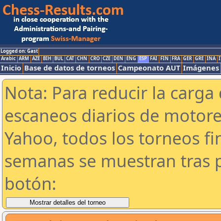
Logged on: Gast
Arabic
ARM
AZE
BIH
BUL
CAT
CHN
CRO
CZE
DEN
ENG
ESP
FAI
FIN
FRA
GER
GRE
INA
I
Inicio
Base de datos de torneos
Campeonato AUT
Imágenes
Nota: Para reducir la carga 
escaneos diarios de motor
Yahoo, todos los torneos f
semanas se muestran tras p
botón: