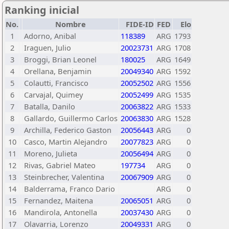
Ranking inicial
No.
Nombre
FIDE-ID
FED
Elo
1
Adorno, Anibal
118389
ARG
1793
2
Iraguen, Julio
20023731
ARG
1708
3
Broggi, Brian Leonel
180025
ARG
1649
4
Orellana, Benjamin
20049340
ARG
1592
5
Colautti, Francisco
20052502
ARG
1556
6
Carvajal, Quimey
20052499
ARG
1535
7
Batalla, Danilo
20063822
ARG
1533
8
Gallardo, Guillermo Carlos
20063830
ARG
1528
9
Archilla, Federico Gaston
20056443
ARG
0
10
Casco, Martin Alejandro
20077823
ARG
0
11
Moreno, Julieta
20056494
ARG
0
12
Rivas, Gabriel Mateo
197734
ARG
0
13
Steinbrecher, Valentina
20067909
ARG
0
14
Balderrama, Franco Dario
ARG
0
15
Fernandez, Maitena
20065051
ARG
0
16
Mandirola, Antonella
20037430
ARG
0
17
Olavarria, Lorenzo
20049331
ARG
0