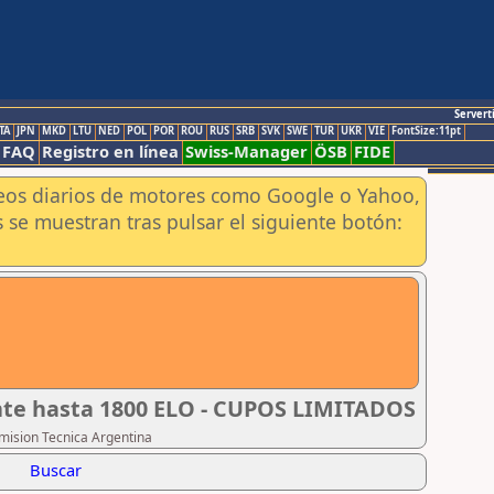
Servert
TA
JPN
MKD
LTU
NED
POL
POR
ROU
RUS
SRB
SVK
SWE
TUR
UKR
VIE
FontSize:11pt
FAQ
Registro en línea
Swiss-Manager
ÖSB
FIDE
aneos diarios de motores como Google o Yahoo,
 se muestran tras pulsar el siguiente botón:
ante hasta 1800 ELO - CUPOS LIMITADOS
omision Tecnica Argentina
Buscar