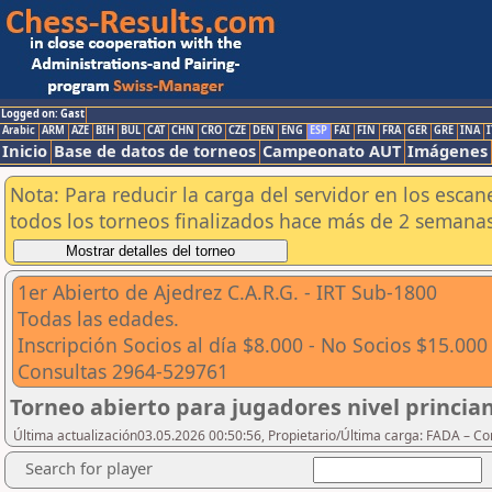
Logged on: Gast
Arabic
ARM
AZE
BIH
BUL
CAT
CHN
CRO
CZE
DEN
ENG
ESP
FAI
FIN
FRA
GER
GRE
INA
I
Inicio
Base de datos de torneos
Campeonato AUT
Imágenes
Nota: Para reducir la carga del servidor en los esc
todos los torneos finalizados hace más de 2 semanas
1er Abierto de Ajedrez C.A.R.G. - IRT Sub-1800
Todas las edades.
Inscripción Socios al día $8.000 - No Socios $15.000
Consultas 2964-529761
Torneo abierto para jugadores nivel princi
Última actualización03.05.2026 00:50:56, Propietario/Última carga: FADA – C
Search for player