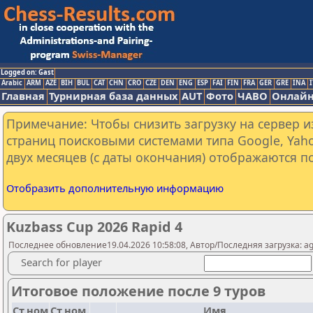
Logged on: Gast
Arabic
ARM
AZE
BIH
BUL
CAT
CHN
CRO
CZE
DEN
ENG
ESP
FAI
FIN
FRA
GER
GRE
INA
I
Главная
Турнирная база данных
AUT
Фото
ЧАВО
Онлайн
Примечание: Чтобы снизить загрузку на сервер и
страниц поисковыми системами типа Google, Yaho
двух месяцев (с даты окончания) отображаются по
Отобразить дополнительную информацию
Kuzbass Cup 2026 Rapid 4
Последнее обновление19.04.2026 10:58:08, Автор/Последняя загрузка: ag
Search for player
Итоговое положение после 9 туров
Ст.ном
Ст.ном.
Имя