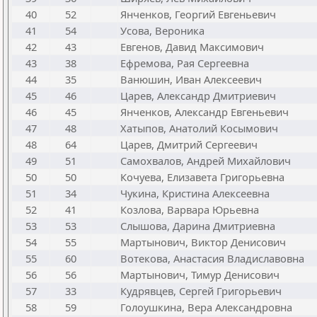
40
52
Янченков, Георгий Евгеньевич
41
54
Усова, Вероника
42
43
Евгенов, Давид Максимович
43
38
Ефремова, Рая Сергеевна
44
35
Ванюшин, Иван Алексеевич
45
46
Царев, Александр Дмитриевич
46
45
Янченков, Александр Евгеньевич
47
48
Хатыпов, Анатолий Косымович
48
64
Царев, Дмитрий Сергеевич
49
51
Самохвалов, Андрей Михайлович
50
50
Кочуева, Елизавета Григорьевна
51
34
Чукина, Кристина Алексеевна
52
41
Козлова, Варвара Юрьевна
53
53
Слышова, Дарина Дмитриевна
54
55
Мартынович, Виктор Денисович
55
60
Вотекова, Анастасия Владиславовна
56
56
Мартынович, Тимур Денисович
57
33
Кудрявцев, Сергей Григорьевич
58
59
Голоушкина, Вера Александровна