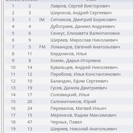
1
2
Лавров, Сергей Викторович
2
3
Широков, Андрей Сергеевич
3
1
IM
Ситников, Дмитрий Борисович
4
4
Дубограев, Даниил Андреевич
5
6
Сенкус, Елизавета Валентиновна
6
9
Ширяев, Мирослав Николаевич
7
5
FM
Ломанцов, Евгений Анатольевич
8
11
Бердников, Илья
9
8
Хомяк, Дарья Игоревна
10
14
Бувальцев, Андрей Николаевич
11
12
Перебоев, Илья Константинович
12
10
Баландин, Ефим Сергеевич
13
19
Гусев, Данила Дмитриевич
14
17
Соловицкий, Илья
15
20
Саломатников, Юрий
16
24
Перевалов, Матвей Ильич
17
15
Меренков, Вадим Максимович
18
47
Черных, Павел
19
13
Ширяев, Николай Анатольевич