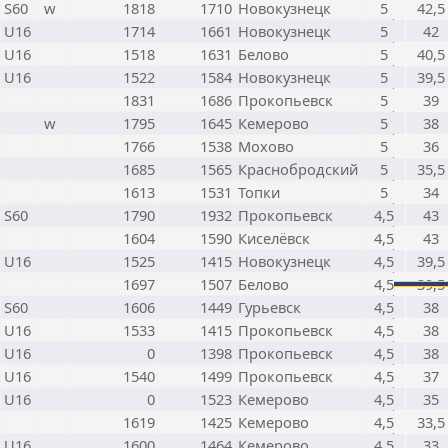
S60
w
1818
1710
Новокузнецк
5
42,5
U16
1714
1661
Новокузнецк
5
42
U16
1518
1631
Белово
5
40,5
U16
1522
1584
Новокузнецк
5
39,5
1831
1686
Прокопьевск
5
39
w
1795
1645
Кемерово
5
38
1766
1538
Мохово
5
36
1685
1565
Краснобродский
5
35,5
1613
1531
Топки
5
34
S60
1790
1932
Прокопьевск
4,5
43
1604
1590
Киселёвск
4,5
43
U16
1525
1415
Новокузнецк
4,5
39,5
1697
1507
Белово
4,5
39,5
S60
1606
1449
Гурьевск
4,5
38
U16
1533
1415
Прокопьевск
4,5
38
U16
0
1398
Прокопьевск
4,5
38
U16
1540
1499
Прокопьевск
4,5
37
U16
0
1523
Кемерово
4,5
35
1619
1425
Кемерово
4,5
33,5
U16
1600
1464
Кемерово
4,5
33