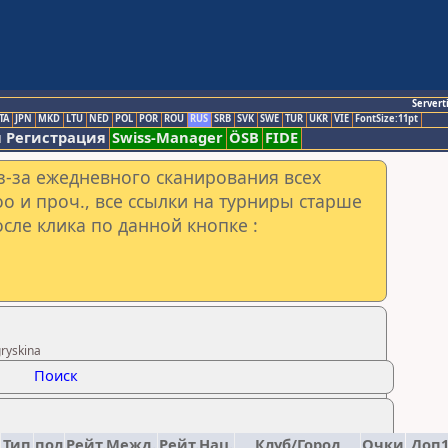
Servert
TA
JPN
MKD
LTU
NED
POL
POR
ROU
RUS
SRB
SVK
SWE
TUR
UKR
VIE
FontSize:11pt
 Регистрация
Swiss-Manager
ÖSB
FIDE
з-за ежедневного сканирования всех
o и проч., все ссылки на турниры старше
сле клика по данной кнопке :
ryskina
Поиск
Тип
пол
Рейт.Межд.
Рейт.Нац.
Клуб/Город
Очки
Доп