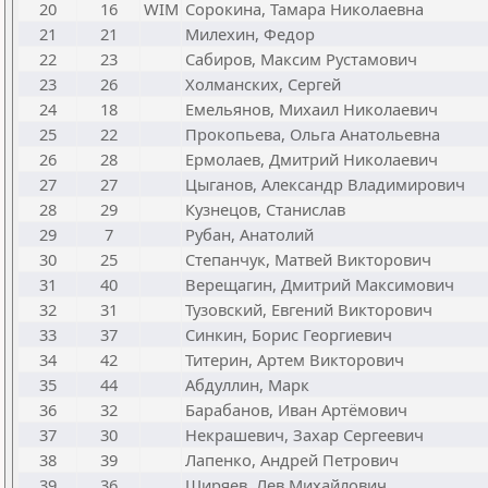
20
16
WIM
Сорокина, Тамара Николаевна
21
21
Милехин, Федор
22
23
Сабиров, Максим Рустамович
23
26
Холманских, Сергей
24
18
Емельянов, Михаил Николаевич
25
22
Прокопьева, Ольга Анатольевна
26
28
Ермолаев, Дмитрий Николаевич
27
27
Цыганов, Александр Владимирович
28
29
Кузнецов, Станислав
29
7
Рубан, Анатолий
30
25
Степанчук, Матвей Викторович
31
40
Верещагин, Дмитрий Максимович
32
31
Тузовский, Евгений Викторович
33
37
Синкин, Борис Георгиевич
34
42
Титерин, Артем Викторович
35
44
Абдуллин, Марк
36
32
Барабанов, Иван Артёмович
37
30
Некрашевич, Захар Сергеевич
38
39
Лапенко, Андрей Петрович
39
36
Ширяев, Лев Михайлович