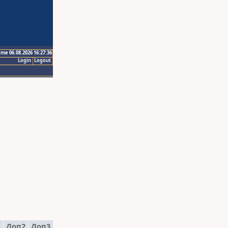
ime 06.08.2026 16:27:36
Login
Logout
1
Доп2
Доп3