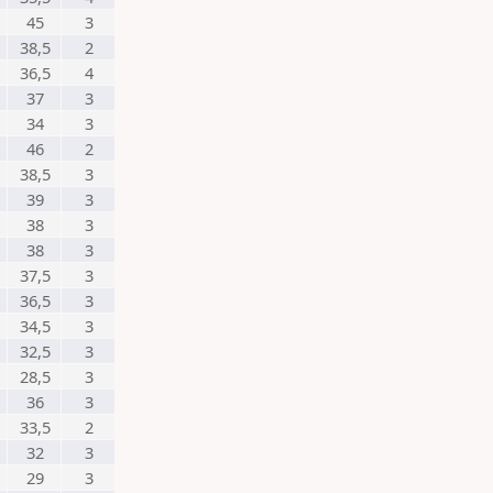
45
3
38,5
2
36,5
4
37
3
34
3
46
2
38,5
3
39
3
38
3
38
3
37,5
3
36,5
3
34,5
3
32,5
3
28,5
3
36
3
33,5
2
32
3
29
3