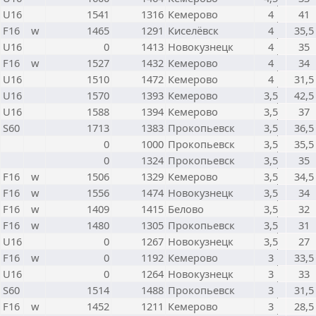
U16
1541
1316
Кемерово
4
41
F16
w
1465
1291
Киселёвск
4
35,5
U16
0
1413
Новокузнецк
4
35
F16
w
1527
1432
Кемерово
4
34
U16
1510
1472
Кемерово
4
31,5
U16
1570
1393
Кемерово
3,5
42,5
U16
1588
1394
Кемерово
3,5
37
S60
1713
1383
Прокопьевск
3,5
36,5
0
1000
Прокопьевск
3,5
35,5
0
1324
Прокопьевск
3,5
35
F16
w
1506
1329
Кемерово
3,5
34,5
F16
w
1556
1474
Новокузнецк
3,5
34
F16
w
1409
1415
Белово
3,5
32
F16
w
1480
1305
Прокопьевск
3,5
31
U16
0
1267
Новокузнецк
3,5
27
F16
w
0
1192
Кемерово
3
33,5
U16
0
1264
Новокузнецк
3
33
S60
1514
1488
Прокопьевск
3
31,5
F16
w
1452
1211
Кемерово
3
28,5