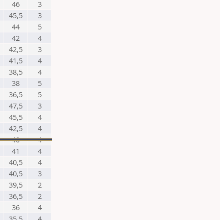
46
3
45,5
3
44
5
42
4
42,5
3
41,5
4
38,5
4
38
5
36,5
5
47,5
3
45,5
4
42,5
4
40
4
41
4
40,5
4
40,5
3
39,5
2
36,5
2
36
4
35,5
4