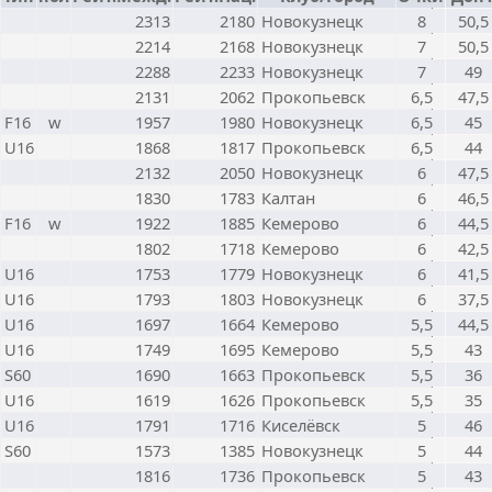
2313
2180
Новокузнецк
8
50,5
2214
2168
Новокузнецк
7
50,5
2288
2233
Новокузнецк
7
49
2131
2062
Прокопьевск
6,5
47,5
F16
w
1957
1980
Новокузнецк
6,5
45
U16
1868
1817
Прокопьевск
6,5
44
2132
2050
Новокузнецк
6
47,5
1830
1783
Калтан
6
46,5
F16
w
1922
1885
Кемерово
6
44,5
1802
1718
Кемерово
6
42,5
U16
1753
1779
Новокузнецк
6
41,5
U16
1793
1803
Новокузнецк
6
37,5
U16
1697
1664
Кемерово
5,5
44,5
U16
1749
1695
Кемерово
5,5
43
S60
1690
1663
Прокопьевск
5,5
36
U16
1619
1626
Прокопьевск
5,5
35
U16
1791
1716
Киселёвск
5
46
S60
1573
1385
Новокузнецк
5
44
1816
1736
Прокопьевск
5
43