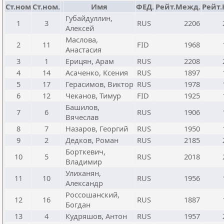
Ст.ном
Ст.ном.
Имя
ФЕД.
Рейт.Межд.
Рейт.
Губайдуллин,
1
3
RUS
2206
Алексей
Маслова,
2
11
FID
1968
Анастасия
3
1
Ерицян, Арам
RUS
2208
4
14
Асаченко, Ксения
RUS
1897
5
17
Герасимов, Виктор
RUS
1978
6
12
Чеканов, Тимур
FID
1925
Башилов,
7
6
RUS
1906
Вячеслав
8
7
Назаров, Георгий
RUS
1950
9
2
Дедков, Роман
RUS
2185
Борткевич,
10
5
RUS
2018
Владимир
Улиханян,
11
10
RUS
1956
Александр
Россошанский,
12
16
RUS
1887
Богдан
13
4
Кудряшов, Антон
RUS
1957