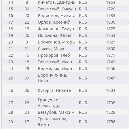
14
8
Кичатов, Дмитрий
RUS
1964
15
30
Тюветский, Силуан
RUS
1720
16
20
Родионов, Никита
RUS
1784
17
22
Орлов, Арсений
RUS
1806
18
13
Жамьянов, Тимур
RUS
1878
19
26
Ишонина, Юлия
RUS
1753
20
9
Великанов, Игорь
RUS
1927
21
21
Лыхин, Марк
RUS
1800
22
15
Прохоров, Глеб
RUS
1877
23
18
Тюветский, Иван
RUS
1749
24
29
Ведмедюк, Иван
RUS
1656
Ворончихина,
25
39
RUS
1547
Ника
26
36
Куторга, Никита
RUS
1804
Грищенко,
27
28
RUS
1798
Александра
28
24
Беззубов, Максим
RUS
1529
Трапезникова,
29
27
RUS
1756
Эмма