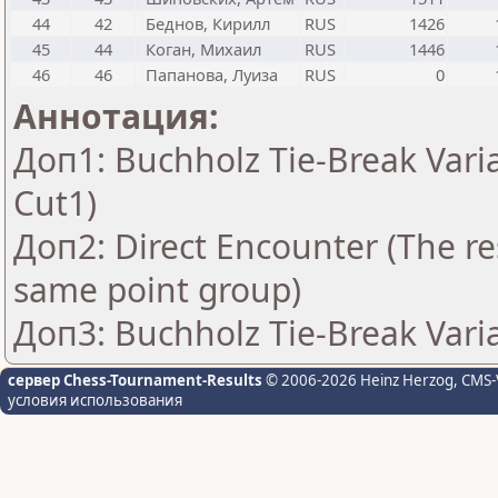
44
42
Беднов, Кирилл
RUS
1426
45
44
Коган, Михаил
RUS
1446
46
46
Папанова, Луиза
RUS
0
Аннотация:
Доп1: Buchholz Tie-Break Vari
Cut1)
Доп2: Direct Encounter (The res
same point group)
Доп3: Buchholz Tie-Break Vari
сервер Chess-Tournament-Results
© 2006-2026 Heinz Herzog
, CMS-
условия использования