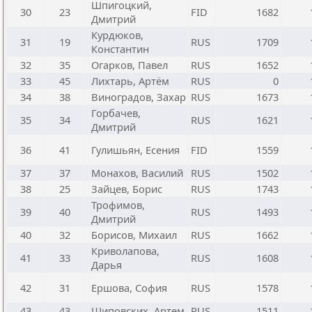
Шпигоцкий,
30
23
FID
1682
Дмитрий
Курдюков,
31
19
RUS
1709
Константин
32
35
Огарков, Павел
RUS
1652
33
45
Лихтарь, Артём
RUS
0
34
38
Виноградов, Захар
RUS
1673
Горбачев,
35
34
RUS
1621
Дмитрий
36
41
Гулишьян, Есения
FID
1559
37
37
Монахов, Василий
RUS
1502
38
25
Зайцев, Борис
RUS
1743
Трофимов,
39
40
RUS
1493
Дмитрий
40
32
Борисов, Михаил
RUS
1662
Криволапова,
41
33
RUS
1608
Дарья
42
31
Ершова, София
RUS
1578
43
43
Шиповских, Артем
RUS
1511