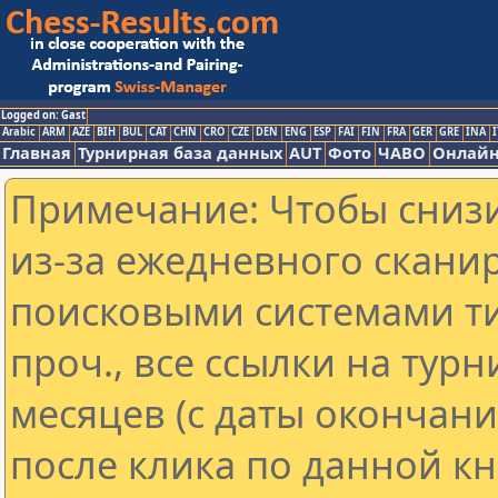
Logged on: Gast
Arabic
ARM
AZE
BIH
BUL
CAT
CHN
CRO
CZE
DEN
ENG
ESP
FAI
FIN
FRA
GER
GRE
INA
I
Главная
Турнирная база данных
AUT
Фото
ЧАВО
Онлайн
Примечание: Чтобы снизи
из-за ежедневного скани
поисковыми системами ти
проч., все ссылки на тур
месяцев (с даты окончан
после клика по данной кн