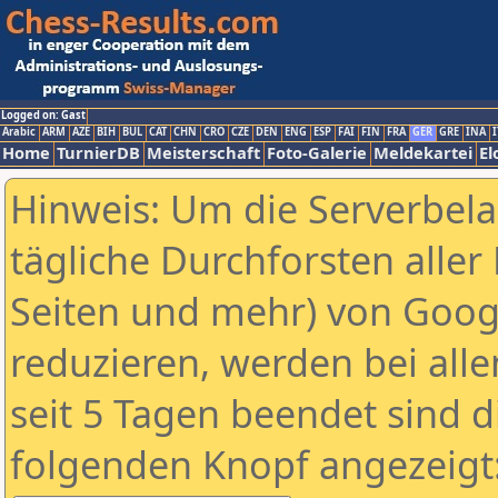
Logged on: Gast
Arabic
ARM
AZE
BIH
BUL
CAT
CHN
CRO
CZE
DEN
ENG
ESP
FAI
FIN
FRA
GER
GRE
INA
I
Home
TurnierDB
Meisterschaft
Foto-Galerie
Meldekartei
El
Hinweis: Um die Serverbel
tägliche Durchforsten aller 
Seiten und mehr) von Goog
reduzieren, werden bei alle
seit 5 Tagen beendet sind d
folgenden Knopf angezeigt