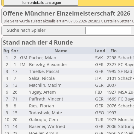
Offene Münchner Einzelmeisterschaft 2026
Die Seite wurde zuletzt aktualisiert am 07.06.2026 20:38:37, Ersteller/Letzte
Suche nach Spieler
Stand nach der 4 Runde
Rg.
Snr
Name
Land
Elo
1
2
GM
Pacher, Milan
SVK
2298
Schach
2
1
IM
Belezky, Alexander
GER
2327
FC Baye
3
17
Thielke, Pascal
GER
1995
SF Bad
4
7
Salsa, Nicola
ITA
2101
Schachk
5
13
Machlin, Maxim
GER
2007
6
26
Yugay, Artem
FID
1927
MSA Zu
7
71
Paffrath, Vincent
GER
1669
FC Baye
8
8
Ries, Florian
GER
2076
Schach
9
15
Todashvili, Mate
GEO
1997
10
20
Galioglu, Cem
TUR
1973
München
11
14
Basener, Winfried
GER
2006
Stiftun
12
23
Hoeller, Armin
GER
1956
SK Weil