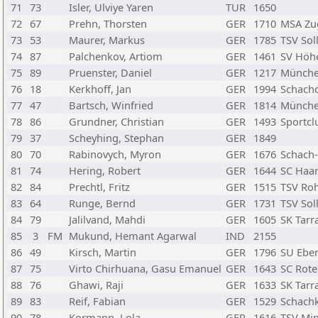
71
73
Isler, Ulviye Yaren
TUR
1650
72
67
Prehn, Thorsten
GER
1710
MSA Zu
73
53
Maurer, Markus
GER
1785
TSV Sol
74
87
Palchenkov, Artiom
GER
1461
SV Höh
75
89
Pruenster, Daniel
GER
1217
München
76
18
Kerkhoff, Jan
GER
1994
Schachc
77
47
Bartsch, Winfried
GER
1814
München
78
86
Grundner, Christian
GER
1493
Sportcl
79
37
Scheyhing, Stephan
GER
1849
80
70
Rabinovych, Myron
GER
1676
Schach
81
74
Hering, Robert
GER
1644
SC Haar
82
84
Prechtl, Fritz
GER
1515
TSV Ro
83
64
Runge, Bernd
GER
1731
TSV Sol
84
79
Jalilvand, Mahdi
GER
1605
SK Tar
85
3
FM
Mukund, Hemant Agarwal
IND
2155
86
49
Kirsch, Martin
GER
1796
SU Eber
87
75
Virto Chirhuana, Gasu Emanuel
GER
1643
SC Rot
88
76
Ghawi, Raji
GER
1633
SK Tar
89
83
Reif, Fabian
GER
1529
Schachk
90
78
Kormann, Lola
GER
1616
TSV Mi