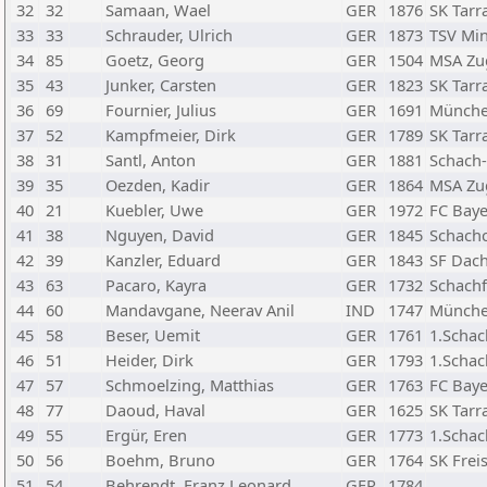
32
32
Samaan, Wael
GER
1876
SK Tar
33
33
Schrauder, Ulrich
GER
1873
TSV Mi
34
85
Goetz, Georg
GER
1504
MSA Zu
35
43
Junker, Carsten
GER
1823
SK Tar
36
69
Fournier, Julius
GER
1691
München
37
52
Kampfmeier, Dirk
GER
1789
SK Tar
38
31
Santl, Anton
GER
1881
Schach
39
35
Oezden, Kadir
GER
1864
MSA Zu
40
21
Kuebler, Uwe
GER
1972
FC Baye
41
38
Nguyen, David
GER
1845
Schach
42
39
Kanzler, Eduard
GER
1843
SF Dach
43
63
Pacaro, Kayra
GER
1732
Schach
44
60
Mandavgane, Neerav Anil
IND
1747
München
45
58
Beser, Uemit
GER
1761
1.Schac
46
51
Heider, Dirk
GER
1793
1.Schac
47
57
Schmoelzing, Matthias
GER
1763
FC Baye
48
77
Daoud, Haval
GER
1625
SK Tar
49
55
Ergür, Eren
GER
1773
1.Schac
50
56
Boehm, Bruno
GER
1764
SK Frei
51
54
Behrendt, Franz Leonard
GER
1784