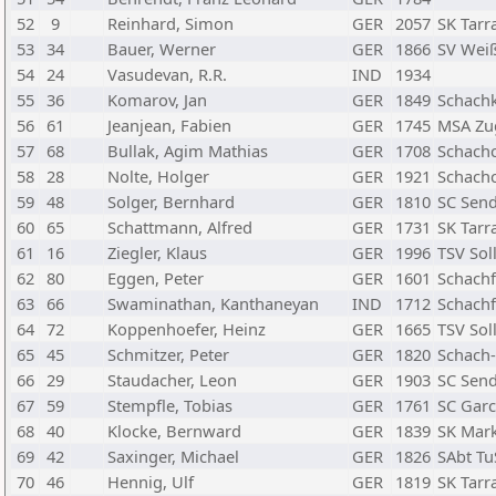
52
9
Reinhard, Simon
GER
2057
SK Tar
53
34
Bauer, Werner
GER
1866
SV Weiß
54
24
Vasudevan, R.R.
IND
1934
55
36
Komarov, Jan
GER
1849
Schachk
56
61
Jeanjean, Fabien
GER
1745
MSA Zu
57
68
Bullak, Agim Mathias
GER
1708
Schach
58
28
Nolte, Holger
GER
1921
Schach
59
48
Solger, Bernhard
GER
1810
SC Send
60
65
Schattmann, Alfred
GER
1731
SK Tar
61
16
Ziegler, Klaus
GER
1996
TSV Sol
62
80
Eggen, Peter
GER
1601
Schach
63
66
Swaminathan, Kanthaneyan
IND
1712
Schach
64
72
Koppenhoefer, Heinz
GER
1665
TSV Sol
65
45
Schmitzer, Peter
GER
1820
Schach
66
29
Staudacher, Leon
GER
1903
SC Send
67
59
Stempfle, Tobias
GER
1761
SC Garc
68
40
Klocke, Bernward
GER
1839
SK Mar
69
42
Saxinger, Michael
GER
1826
SAbt Tu
70
46
Hennig, Ulf
GER
1819
SK Tar