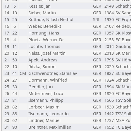
13
5
Kessler, Jan
GER
2149
Schachc
14
19
Sieber, Martin
GER
1984
SV San
15
25
Kottage, Nilash Nethul
SRI
1930
FC Ergo
16
6
Weber, Benedikt
GER
2107
Reidebu
17
22
Hornung, Hans
GER
1957
SK Klos
18
4
Ploetz, Werner Dr.
GER
2153
FC Baye
19
11
Lochte, Thomas
GER
2014
Gauting
20
12
Neiss, Josef Martin
GER
2013
SK Mer
21
50
Apelt, Andreas
GER
1795
SV Höh
22
10
Ritzka, Simon
GER
2029
Schach
23
41
CM
Gschwendtner, Stanislav
GER
1827
SC Bay
24
27
Dormann, Winfried
GER
1924
Schach
25
30
Gendler, Juri
GER
1894
SK Mün
26
44
Mittermeier, Luca
GER
1820
FC Baye
27
81
Ilsemann, Philipp
GER
1566
TSV Sol
28
82
Lorbeer, Maxim
GER
1530
Schach
29
88
Ilsemann, Leonardo
GER
1442
TSV Sol
30
62
Lindner, Manuel
GER
1737
MSA Zu
31
90
Breintner, Maximilian
GER
1652
FC Baye