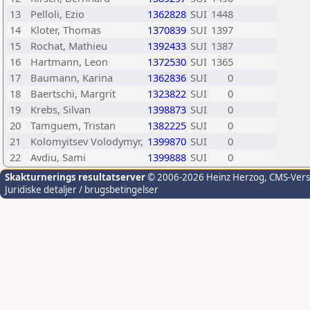
13
Pelloli, Ezio
1362828
SUI
1448
14
Kloter, Thomas
1370839
SUI
1397
15
Rochat, Mathieu
1392433
SUI
1387
16
Hartmann, Leon
1372530
SUI
1365
17
Baumann, Karina
1362836
SUI
0
18
Baertschi, Margrit
1323822
SUI
0
19
Krebs, Silvan
1398873
SUI
0
20
Tamguem, Tristan
1382225
SUI
0
21
Kolomyitsev Volodymyr,
1399870
SUI
0
22
Avdiu, Sami
1399888
SUI
0
Skakturnerings resultatserver
© 2006-2026 Heinz Herzog
, CMS-Ver
Juridiske detaljer / brugsbetingelser