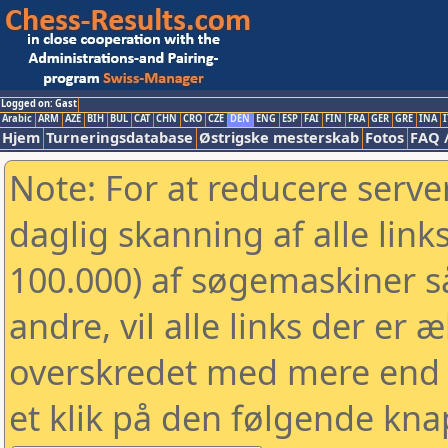
Logged on: Gast
Arabic
ARM
AZE
BIH
BUL
CAT
CHN
CRO
CZE
DEN
ENG
ESP
FAI
FIN
FRA
GER
GRE
INA
I
Hjem
Turneringsdatabase
Østrigske mesterskab
Fotos
FAQ 
Note: For at reducere serv
daglig skanning af alle link
100.000) af søgemaskiner 
andre, vil alle links der er 
overskredet med mere end to
et klik på den følgende kna