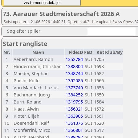
73. Aarauer Stadtmeisterschaft 2026 A
Sidst opdateret 21.06.2026 14:40:31, Oprettet af/Sidste upload: Swiss-Chess 
Søg efter spiller
Start rangliste
Nr.
Navn
FideID
FED
Rat
Klub/By
1
Aeberhard, Ramon
1352784
SUI
1705
2
Hindermann, Christian
1388304
SUI
1698
3
Maeder, Stephan
1348744
SUI
1682
4
Pnishi, Kolle
1392085
SUI
1666
5
Von Mandach, Luzius
1373749
SUI
1656
6
Bachmann, Juerg
1384252
SUI
1650
7
Burri, Roland
1319795
SUI
1584
8
Klaas, Alwin
1356321
SUI
1572
9
Kloter, Elijah
1363905
SUI
1561
10
Doerendahl, Ralf
1361376
SUI
1520
11
Monferrini, Mirco
1356801
SUI
1517
12
Kirsch, Bernhard
1389297
SUI
1490