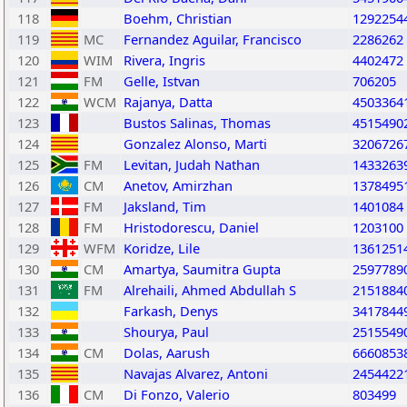
118
Boehm, Christian
1292254
119
MC
Fernandez Aguilar, Francisco
2286262
120
WIM
Rivera, Ingris
4402472
121
FM
Gelle, Istvan
706205
122
WCM
Rajanya, Datta
4503364
123
Bustos Salinas, Thomas
4515490
124
Gonzalez Alonso, Marti
3206726
125
FM
Levitan, Judah Nathan
1433263
126
CM
Anetov, Amirzhan
1378495
127
FM
Jaksland, Tim
1401084
128
FM
Hristodorescu, Daniel
1203100
129
WFM
Koridze, Lile
1361251
130
CM
Amartya, Saumitra Gupta
2597789
131
FM
Alrehaili, Ahmed Abdullah S
2151884
132
Farkash, Denys
3417844
133
Shourya, Paul
2515549
134
CM
Dolas, Aarush
6660853
135
Navajas Alvarez, Antoni
2454422
136
CM
Di Fonzo, Valerio
803499