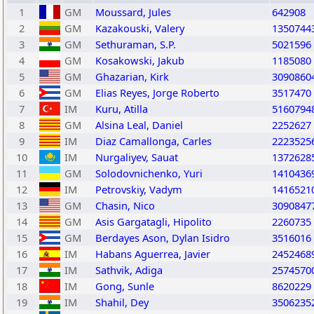
1
GM
Moussard, Jules
642908
2
GM
Kazakouski, Valery
1350744
3
GM
Sethuraman, S.P.
5021596
4
GM
Kosakowski, Jakub
1185080
5
GM
Ghazarian, Kirk
3090860
6
GM
Elias Reyes, Jorge Roberto
3517470
7
IM
Kuru, Atilla
5160794
8
GM
Alsina Leal, Daniel
2252627
9
IM
Diaz Camallonga, Carles
2223525
10
IM
Nurgaliyev, Sauat
1372628
11
GM
Solodovnichenko, Yuri
1410436
12
IM
Petrovskiy, Vadym
1416521
13
GM
Chasin, Nico
3090847
14
GM
Asis Gargatagli, Hipolito
2260735
15
GM
Berdayes Ason, Dylan Isidro
3516016
16
IM
Habans Aguerrea, Javier
2452468
17
IM
Sathvik, Adiga
2574570
18
IM
Gong, Sunle
8620229
19
IM
Shahil, Dey
3506235