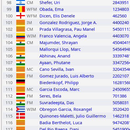
98
CM
Shefer, Uri
2843951
99
WFM
Obada, Ema
1234803
100
WFM
Dicen, Elis Denele
462560
101
IM
Gonzalez Rodriguez, Jorge A.
4400240
102
CM
Prada Villagrasa, Pau Manel
5450111
103
WIM
Franco Valencia, Angela
4403070
104
CM
Majumder, Shrayan
4504041
105
Mallorqui Llop, Marc
5456494
106
Abhinav, Anand
3339748
107
Ayaan, Phutane
3347256
108
MC
Cano Sevilla, Ivan
3204354
109
FM
Gomez Jurado, Luis Alberto
2202107
110
Biedenkopf, Philipp
1628156
111
MC
Garcia Escoda, Marc
2450965
112
FM
Seres, Bela
701386
113
FM
Suvradeepta, Das
5058031
114
WIM
Obregon Garcia, Roxangel
3520420
115
Quinones-Maletti, Julio Guillermo
1462318
116
Badia Berthelot, Luca
9474208
117
Del Rio Baena, Dani
5451900