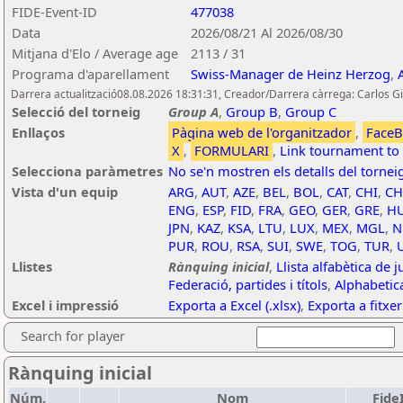
FIDE-Event-ID
477038
Data
2026/08/21 Al 2026/08/30
Mitjana d'Elo / Average age
2113 / 31
Programa d'aparellament
Swiss-Manager de Heinz Herzog
,
Darrera actualització08.08.2026 18:31:31, Creador/Darrera càrrega: Carlos
Selecció del torneig
Group A
,
Group B
,
Group C
Enllaços
Pàgina web de l'organitzador
,
Face
X
,
FORMULARI
,
Link tournament to
Selecciona paràmetres
No se'n mostren els detalls del tornei
Vista d'un equip
ARG
,
AUT
,
AZE
,
BEL
,
BOL
,
CAT
,
CHI
,
C
ENG
,
ESP
,
FID
,
FRA
,
GEO
,
GER
,
GRE
,
H
JPN
,
KAZ
,
KSA
,
LTU
,
LUX
,
MEX
,
MGL
,
N
PUR
,
ROU
,
RSA
,
SUI
,
SWE
,
TOG
,
TUR
,
Llistes
Rànquing inicial
,
Llista alfabètica de 
Federació, partides i títols
,
Alphabetica
Excel i impressió
Exporta a Excel (.xlsx)
,
Exporta a fitxe
Search for player
Rànquing inicial
Núm.
Nom
Fide