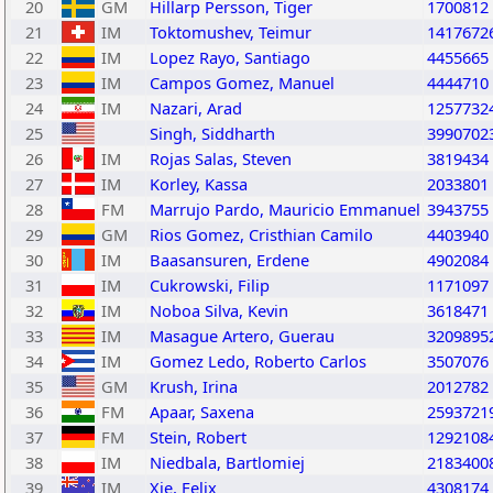
20
GM
Hillarp Persson, Tiger
1700812
21
IM
Toktomushev, Teimur
1417672
22
IM
Lopez Rayo, Santiago
4455665
23
IM
Campos Gomez, Manuel
4444710
24
IM
Nazari, Arad
1257732
25
Singh, Siddharth
3990702
26
IM
Rojas Salas, Steven
3819434
27
IM
Korley, Kassa
2033801
28
FM
Marrujo Pardo, Mauricio Emmanuel
3943755
29
GM
Rios Gomez, Cristhian Camilo
4403940
30
IM
Baasansuren, Erdene
4902084
31
IM
Cukrowski, Filip
1171097
32
IM
Noboa Silva, Kevin
3618471
33
IM
Masague Artero, Guerau
3209895
34
IM
Gomez Ledo, Roberto Carlos
3507076
35
GM
Krush, Irina
2012782
36
FM
Apaar, Saxena
2593721
37
FM
Stein, Robert
1292108
38
IM
Niedbala, Bartlomiej
2183400
39
IM
Xie, Felix
4308174