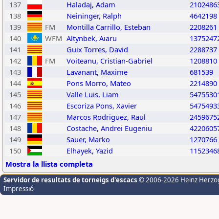
137
Haladaj, Adam
2102486
138
Neininger, Ralph
4642198
139
FM
Montilla Carrillo, Esteban
2208261
140
WFM
Altynbek, Aiaru
1375247
141
Guix Torres, David
2288737
142
FM
Voiteanu, Cristian-Gabriel
1208810
143
Lavanant, Maxime
681539
144
Pons Morro, Mateo
2214890
145
Valle Luis, Liam
5475530
146
Escoriza Pons, Xavier
5475493
147
Marcos Rodriguez, Raul
2459675
148
Costache, Andrei Eugeniu
4220605
149
Sauer, Marko
1270766
150
Elhayek, Yazid
1152346
Mostra la llista completa
Servidor de resultats de torneigs d'escacs
© 2006-2026 Heinz Herzo
Impressió