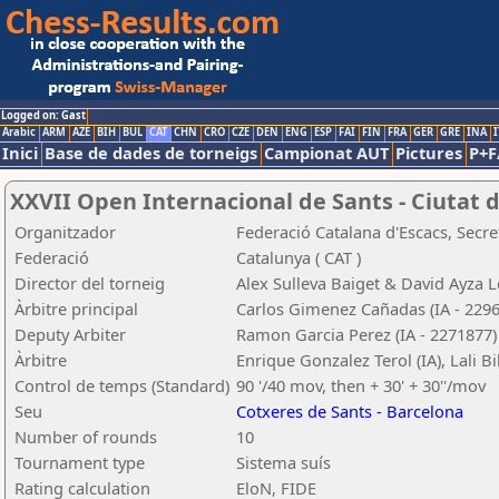
Logged on: Gast
Arabic
ARM
AZE
BIH
BUL
CAT
CHN
CRO
CZE
DEN
ENG
ESP
FAI
FIN
FRA
GER
GRE
INA
I
Inici
Base de dades de torneigs
Campionat AUT
Pictures
P+F
XXVII Open Internacional de Sants - Ciutat 
Organitzador
Federació Catalana d'Escacs, Secret
Federació
Catalunya ( CAT )
Director del torneig
Alex Sulleva Baiget & David Ayza 
Àrbitre principal
Carlos Gimenez Cañadas (IA - 229
Deputy Arbiter
Ramon Garcia Perez (IA - 2271877)
Àrbitre
Enrique Gonzalez Terol (IA), Lali Bib
Control de temps (Standard)
90 '/40 mov, then + 30' + 30''/mov
Seu
Cotxeres de Sants - Barcelona
Number of rounds
10
Tournament type
Sistema suís
Rating calculation
EloN, FIDE