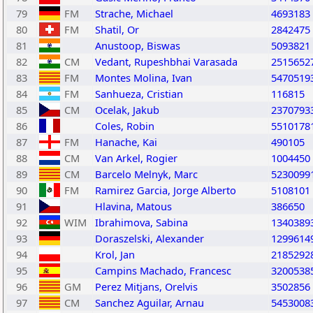
79
FM
Strache, Michael
4693183
80
FM
Shatil, Or
2842475
81
Anustoop, Biswas
5093821
82
CM
Vedant, Rupeshbhai Varasada
2515652
83
FM
Montes Molina, Ivan
5470519
84
FM
Sanhueza, Cristian
116815
85
CM
Ocelak, Jakub
2370793
86
Coles, Robin
5510178
87
FM
Hanache, Kai
490105
88
CM
Van Arkel, Rogier
1004450
89
CM
Barcelo Melnyk, Marc
5230099
90
FM
Ramirez Garcia, Jorge Alberto
5108101
91
Hlavina, Matous
386650
92
WIM
Ibrahimova, Sabina
1340389
93
Doraszelski, Alexander
1299614
94
Krol, Jan
2185292
95
Campins Machado, Francesc
3200538
96
GM
Perez Mitjans, Orelvis
3502856
97
CM
Sanchez Aguilar, Arnau
5453008