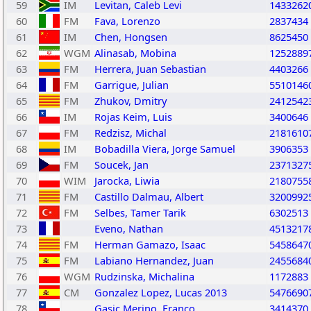
59
IM
Levitan, Caleb Levi
1433262
60
FM
Fava, Lorenzo
2837434
61
IM
Chen, Hongsen
8625450
62
WGM
Alinasab, Mobina
1252889
63
FM
Herrera, Juan Sebastian
4403266
64
FM
Garrigue, Julian
5510146
65
FM
Zhukov, Dmitry
2412542
66
IM
Rojas Keim, Luis
3400646
67
FM
Redzisz, Michal
2181610
68
IM
Bobadilla Viera, Jorge Samuel
3906353
69
FM
Soucek, Jan
2371327
70
WIM
Jarocka, Liwia
2180755
71
FM
Castillo Dalmau, Albert
3200992
72
FM
Selbes, Tamer Tarik
6302513
73
Eveno, Nathan
4513217
74
FM
Herman Gamazo, Isaac
5458647
75
FM
Labiano Hernandez, Juan
2455684
76
WGM
Rudzinska, Michalina
1172883
77
CM
Gonzalez Lopez, Lucas 2013
5476690
78
Gasic Merino, Franco
3414370