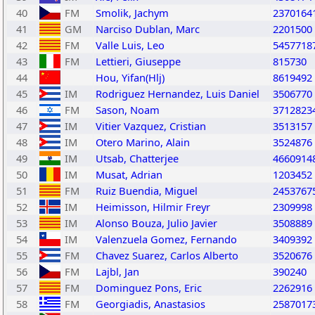
40
FM
Smolik, Jachym
2370164
41
GM
Narciso Dublan, Marc
2201500
42
FM
Valle Luis, Leo
5457718
43
FM
Lettieri, Giuseppe
815730
44
Hou, Yifan(Hlj)
8619492
45
IM
Rodriguez Hernandez, Luis Daniel
3506770
46
FM
Sason, Noam
3712823
47
IM
Vitier Vazquez, Cristian
3513157
48
IM
Otero Marino, Alain
3524876
49
IM
Utsab, Chatterjee
4660914
50
IM
Musat, Adrian
1203452
51
FM
Ruiz Buendia, Miguel
2453767
52
IM
Heimisson, Hilmir Freyr
2309998
53
IM
Alonso Bouza, Julio Javier
3508889
54
IM
Valenzuela Gomez, Fernando
3409392
55
FM
Chavez Suarez, Carlos Alberto
3520676
56
FM
Lajbl, Jan
390240
57
FM
Dominguez Pons, Eric
2262916
58
FM
Georgiadis, Anastasios
2587017