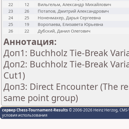
22
12
Вильгельм, Александр Михайлович
23
26
Потапов, Дмитрий Александрович
24
25
Ноненмахер, Дарья Сергеевна
25
19
Воропаева, Елизавета Юрьевна
26
22
Дубский, Данил Олегович
Аннотация:
Доп1: Buchholz Tie-Break Vari
Доп2: Buchholz Tie-Break Vari
Cut1)
Доп3: Direct Encounter (The res
same point group)
сервер Chess-Tournament-Results
© 2006-2026 Heinz Herzog
, CMS-
условия использования