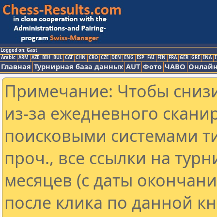
Logged on: Gast
Arabic
ARM
AZE
BIH
BUL
CAT
CHN
CRO
CZE
DEN
ENG
ESP
FAI
FIN
FRA
GER
GRE
INA
I
Главная
Турнирная база данных
AUT
Фото
ЧАВО
Онлайн
Примечание: Чтобы снизи
из-за ежедневного скани
поисковыми системами ти
проч., все ссылки на тур
месяцев (с даты окончан
после клика по данной кн