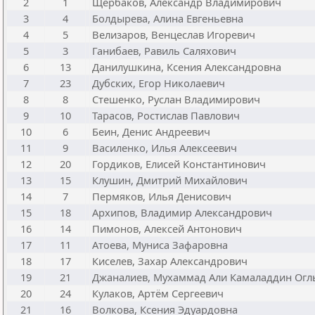
2
1
Щербаков, Александр Владимирович
3
4
Болдырева, Алина Евгеньевна
4
5
Велизаров, Венцеслав Игоревич
5
3
Ганибаев, Равиль Саляхович
6
13
Данилушкина, Ксения Александровна
7
23
Дубских, Егор Николаевич
8
8
Стешенко, Руслан Владимирович
9
10
Тарасов, Ростислав Павлович
10
6
Беин, Денис Андреевич
11
9
Василенко, Илья Алексеевич
12
20
Гордиков, Елисей Константинович
13
15
Клушин, Дмитрий Михайлович
14
7
Пермяков, Илья Денисович
15
18
Архипов, Владимир Александрович
16
14
Пимонов, Алексей Антонович
17
11
Атоева, Муниса Зафаровна
18
17
Киселев, Захар Александрович
19
21
Джаналиев, Мухаммад Али Камаладдин Огл
20
24
Кулаков, Артём Сергеевич
21
16
Волкова, Ксения Эдуардовна