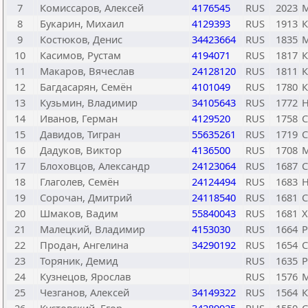
7
Комиссаров, Алексей
4176545
RUS
2023
М
8
Букарин, Михаил
4129393
RUS
1913
К
9
Костюков, Денис
34423664
RUS
1835
М
10
Касимов, Рустам
4194071
RUS
1817
К
11
Макаров, Вячеслав
24128120
RUS
1811
К
12
Багдасарян, Семён
4101049
RUS
1780
К
13
Кузьмин, Владимир
34105643
RUS
1772
Н
14
Иванов, Герман
4129520
RUS
1758
С
15
Давидов, Тигран
55635261
RUS
1719
С
16
Дадуков, Виктор
4136500
RUS
1708
М
17
Блоховцов, Александр
24123064
RUS
1687
С
18
Глаголев, Семён
24124494
RUS
1683
Н
19
Сорочан, Дмитрий
24118540
RUS
1681
С
20
Шмаков, Вадим
55840043
RUS
1681
21
Малецкий, Владимир
4153030
RUS
1664
Р
22
Продан, Ангелина
34290192
RUS
1654
С
23
Торяник, Демид
RUS
1635
Р
24
Кузнецов, Ярослав
RUS
1576
М
25
Чезганов, Алексей
34149322
RUS
1564
К