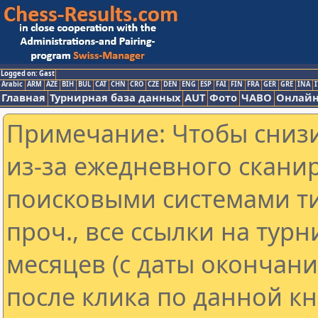
Logged on: Gast
Arabic
ARM
AZE
BIH
BUL
CAT
CHN
CRO
CZE
DEN
ENG
ESP
FAI
FIN
FRA
GER
GRE
INA
I
Главная
Турнирная база данных
AUT
Фото
ЧАВО
Онлайн
Примечание: Чтобы снизи
из-за ежедневного скани
поисковыми системами ти
проч., все ссылки на тур
месяцев (с даты окончан
после клика по данной кн