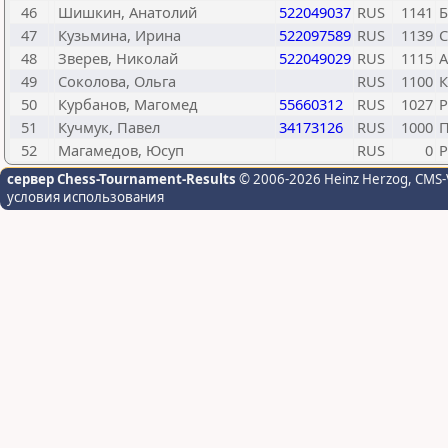
46
Шишкин, Анатолий
522049037
RUS
1141
Б
47
Кузьмина, Ирина
522097589
RUS
1139
С
48
Зверев, Николай
522049029
RUS
1115
А
49
Соколова, Ольга
RUS
1100
К
50
Курбанов, Магомед
55660312
RUS
1027
Р
51
Кучмук, Павел
34173126
RUS
1000
П
52
Магамедов, Юсуп
RUS
0
Р
сервер Chess-Tournament-Results
© 2006-2026 Heinz Herzog
, CMS-
условия использования