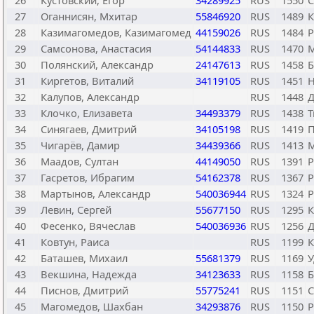
26
Кустовский, Егор
34289925
RUS
1550
С
27
Оганнисян, Мхитар
55846920
RUS
1489
К
28
Казимагомедов, Казимагомед
44159026
RUS
1484
Р
29
Самсонова, Анастасия
54144833
RUS
1470
М
30
Полянский, Александр
24147613
RUS
1458
Б
31
Киргетов, Виталий
34119105
RUS
1451
Н
32
Калупов, Александр
RUS
1448
Д
33
Клочко, Елизавета
34493379
RUS
1438
Т
34
Синягаев, Дмитрий
34105198
RUS
1419
П
35
Чигарёв, Дамир
34439366
RUS
1413
М
36
Маадов, Султан
44149050
RUS
1391
Р
37
Гасретов, Ибрагим
54162378
RUS
1367
Р
38
Мартынов, Александр
540036944
RUS
1324
Р
39
Левин, Сергей
55677150
RUS
1295
К
40
Фесенко, Вячеслав
540036936
RUS
1256
Д
41
Ковтун, Раиса
RUS
1199
К
42
Баташев, Михаил
55681379
RUS
1169
У
43
Векшина, Надежда
34123633
RUS
1158
Б
44
Писнов, Дмитрий
55775241
RUS
1151
С
45
Магомедов, Шахбан
34293876
RUS
1150
Р