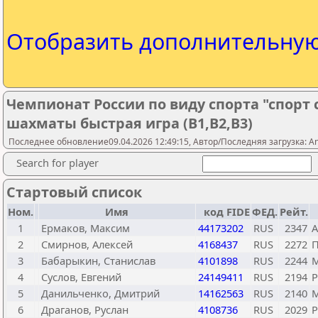
Отобразить дополнительну
Чемпионат России по виду спорта "спорт
шахматы быстрая игра (В1,В2,В3)
Последнее обновление09.04.2026 12:49:15, Автор/Последняя загрузка: An
Search for player
Стартовый список
Ном.
Имя
код FIDE
ФЕД.
Рейт.
1
Ермаков, Максим
44173202
RUS
2347
А
2
Смирнов, Алексей
4168437
RUS
2272
П
3
Бабарыкин, Станислав
4101898
RUS
2244
М
4
Суслов, Евгений
24149411
RUS
2194
Р
5
Данильченко, Дмитрий
14162563
RUS
2140
М
6
Драганов, Руслан
4108736
RUS
2029
Р