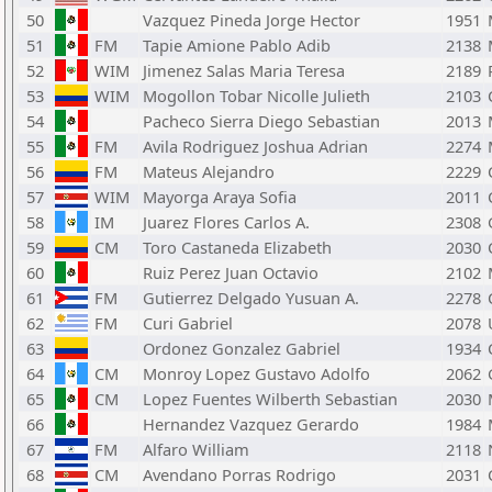
50
Vazquez Pineda Jorge Hector
1951
51
FM
Tapie Amione Pablo Adib
2138
52
WIM
Jimenez Salas Maria Teresa
2189
53
WIM
Mogollon Tobar Nicolle Julieth
2103
54
Pacheco Sierra Diego Sebastian
2013
55
FM
Avila Rodriguez Joshua Adrian
2274
56
FM
Mateus Alejandro
2229
57
WIM
Mayorga Araya Sofia
2011
58
IM
Juarez Flores Carlos A.
2308
59
CM
Toro Castaneda Elizabeth
2030
60
Ruiz Perez Juan Octavio
2102
61
FM
Gutierrez Delgado Yusuan A.
2278
62
FM
Curi Gabriel
2078
63
Ordonez Gonzalez Gabriel
1934
64
CM
Monroy Lopez Gustavo Adolfo
2062
65
CM
Lopez Fuentes Wilberth Sebastian
2030
66
Hernandez Vazquez Gerardo
1984
67
FM
Alfaro William
2118
68
CM
Avendano Porras Rodrigo
2031