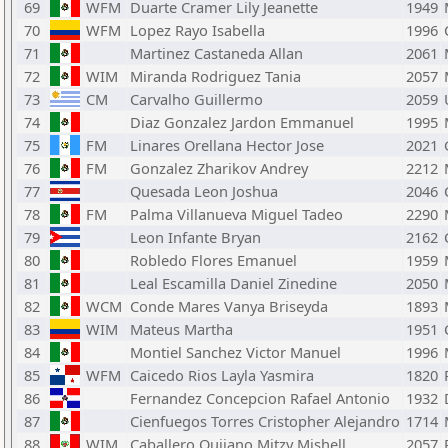
69
WFM
Duarte Cramer Lily Jeanette
1949
70
WFM
Lopez Rayo Isabella
1996
71
Martinez Castaneda Allan
2061
72
WIM
Miranda Rodriguez Tania
2057
73
CM
Carvalho Guillermo
2059
74
Diaz Gonzalez Jardon Emmanuel
1995
75
FM
Linares Orellana Hector Jose
2021
76
FM
Gonzalez Zharikov Andrey
2212
77
Quesada Leon Joshua
2046
78
FM
Palma Villanueva Miguel Tadeo
2290
79
Leon Infante Bryan
2162
80
Robledo Flores Emanuel
1959
81
Leal Escamilla Daniel Zinedine
2050
82
WCM
Conde Mares Vanya Briseyda
1893
83
WIM
Mateus Martha
1951
84
Montiel Sanchez Victor Manuel
1996
85
WFM
Caicedo Rios Layla Yasmira
1820
86
Fernandez Concepcion Rafael Antonio
1932
87
Cienfuegos Torres Cristopher Alejandro
1714
88
WIM
Caballero Quijano Mitzy Mishell
2057