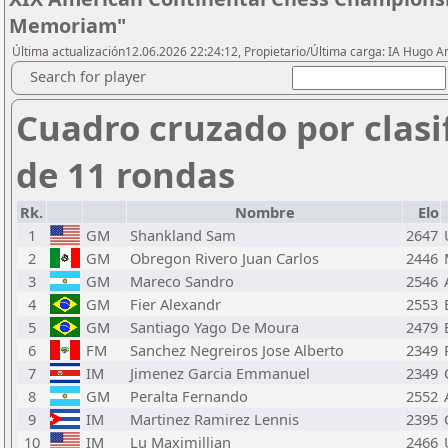
Memoriam"
Última actualización12.06.2026 22:24:12, Propietario/Última carga: IA Hugo A
Search for player
Cuadro cruzado por clasi
de 11 rondas
Rk.
Nombre
Elo
1
GM
Shankland Sam
2647
2
GM
Obregon Rivero Juan Carlos
2446
3
GM
Mareco Sandro
2546
4
GM
Fier Alexandr
2553
5
GM
Santiago Yago De Moura
2479
6
FM
Sanchez Negreiros Jose Alberto
2349
7
IM
Jimenez Garcia Emmanuel
2349
8
GM
Peralta Fernando
2552
9
IM
Martinez Ramirez Lennis
2395
10
IM
Lu Maximillian
2466