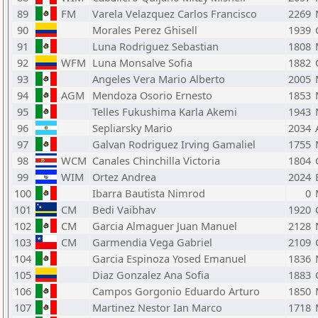
89
FM
Varela Velazquez Carlos Francisco
2269
90
Morales Perez Ghisell
1939
91
Luna Rodriguez Sebastian
1808
92
WFM
Luna Monsalve Sofia
1882
93
Angeles Vera Mario Alberto
2005
94
AGM
Mendoza Osorio Ernesto
1853
95
Telles Fukushima Karla Akemi
1943
96
Sepliarsky Mario
2034
97
Galvan Rodriguez Irving Gamaliel
1755
98
WCM
Canales Chinchilla Victoria
1804
99
WIM
Ortez Andrea
2024
100
Ibarra Bautista Nimrod
0
101
CM
Bedi Vaibhav
1920
102
CM
Garcia Almaguer Juan Manuel
2128
103
CM
Garmendia Vega Gabriel
2109
104
Garcia Espinoza Yosed Emanuel
1836
105
Diaz Gonzalez Ana Sofia
1883
106
Campos Gorgonio Eduardo Arturo
1850
107
Martinez Nestor Ian Marco
1718