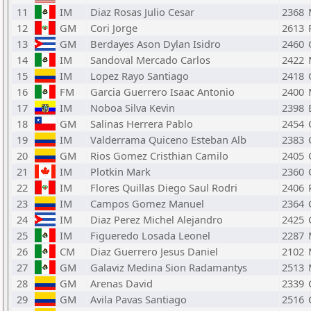
11
IM
Diaz Rosas Julio Cesar
2368
12
GM
Cori Jorge
2613
13
GM
Berdayes Ason Dylan Isidro
2460
14
IM
Sandoval Mercado Carlos
2422
15
IM
Lopez Rayo Santiago
2418
16
FM
Garcia Guerrero Isaac Antonio
2400
17
IM
Noboa Silva Kevin
2398
18
GM
Salinas Herrera Pablo
2454
19
IM
Valderrama Quiceno Esteban Alb
2383
20
GM
Rios Gomez Cristhian Camilo
2405
21
IM
Plotkin Mark
2360
22
IM
Flores Quillas Diego Saul Rodri
2406
23
IM
Campos Gomez Manuel
2364
24
IM
Diaz Perez Michel Alejandro
2425
25
IM
Figueredo Losada Leonel
2287
26
CM
Diaz Guerrero Jesus Daniel
2102
27
GM
Galaviz Medina Sion Radamantys
2513
28
GM
Arenas David
2339
29
GM
Avila Pavas Santiago
2516