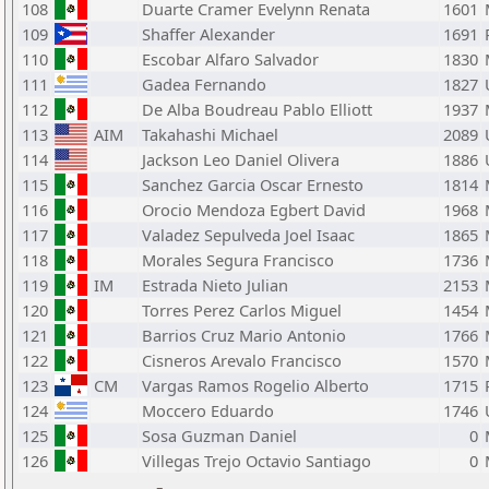
108
Duarte Cramer Evelynn Renata
1601
109
Shaffer Alexander
1691
110
Escobar Alfaro Salvador
1830
111
Gadea Fernando
1827
112
De Alba Boudreau Pablo Elliott
1937
113
AIM
Takahashi Michael
2089
114
Jackson Leo Daniel Olivera
1886
115
Sanchez Garcia Oscar Ernesto
1814
116
Orocio Mendoza Egbert David
1968
117
Valadez Sepulveda Joel Isaac
1865
118
Morales Segura Francisco
1736
119
IM
Estrada Nieto Julian
2153
120
Torres Perez Carlos Miguel
1454
121
Barrios Cruz Mario Antonio
1766
122
Cisneros Arevalo Francisco
1570
123
CM
Vargas Ramos Rogelio Alberto
1715
124
Moccero Eduardo
1746
125
Sosa Guzman Daniel
0
126
Villegas Trejo Octavio Santiago
0