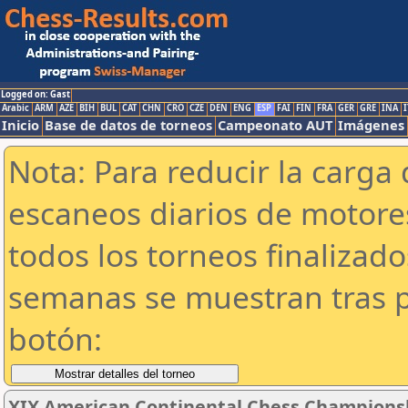
Logged on: Gast
Arabic
ARM
AZE
BIH
BUL
CAT
CHN
CRO
CZE
DEN
ENG
ESP
FAI
FIN
FRA
GER
GRE
INA
I
Inicio
Base de datos de torneos
Campeonato AUT
Imágenes
Nota: Para reducir la carga 
escaneos diarios de motor
todos los torneos finalizad
semanas se muestran tras p
botón:
XIX American Continental Chess Championsh