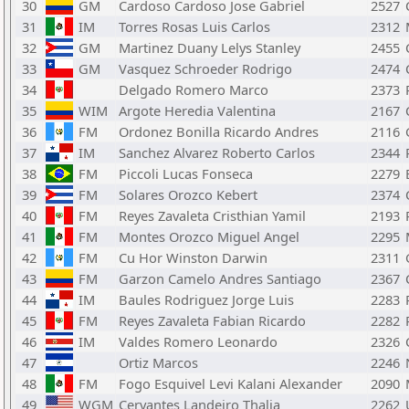
30
GM
Cardoso Cardoso Jose Gabriel
2527
31
IM
Torres Rosas Luis Carlos
2312
32
GM
Martinez Duany Lelys Stanley
2455
33
GM
Vasquez Schroeder Rodrigo
2474
34
Delgado Romero Marco
2373
35
WIM
Argote Heredia Valentina
2167
36
FM
Ordonez Bonilla Ricardo Andres
2116
37
IM
Sanchez Alvarez Roberto Carlos
2344
38
FM
Piccoli Lucas Fonseca
2279
39
FM
Solares Orozco Kebert
2374
40
FM
Reyes Zavaleta Cristhian Yamil
2193
41
FM
Montes Orozco Miguel Angel
2295
42
FM
Cu Hor Winston Darwin
2311
43
FM
Garzon Camelo Andres Santiago
2367
44
IM
Baules Rodriguez Jorge Luis
2283
45
FM
Reyes Zavaleta Fabian Ricardo
2282
46
IM
Valdes Romero Leonardo
2326
47
Ortiz Marcos
2246
48
FM
Fogo Esquivel Levi Kalani Alexander
2090
49
WGM
Cervantes Landeiro Thalia
2262