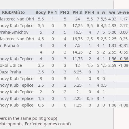
Klub/Místo
Body
PH 1
PH 2
PH 3
PH 4
n
w
we
w-we
Klasterec Nad Ohri
5,5
1
5
24
5,5
7
5,5
4,33
1,17
hovy Klub Teplice
5,5
0
5
17,25
3,5
6
4,5
2,33
2,17
Praha-Smichov
5
0
5
16,5
4
7
5
5,00
0,00
Klasterec Nad Ohri
4,5
0
4
16,75
2,5
5
2,5
2,25
0,25
 Praha 6
4
0
4
7,5
1
4
1
1,31
-0,31
4
0
3
14,25
2
5
2
2,55
-0,55
hovy Klub Teplice
4
0
3
11,75
2
4
1
1,56
-0,56
Sokol Udlice
3,5
0
3
12
1,5
5
1,5
2,59
-1,09
Oaza Praha
3,5
0
3
6,25
0
3
1
hovy Klub Teplice
3
0
3
6
0
3
0
hovy Klub Teplice
2,5
0
2
5,25
1
4
0,5
hovy Klub Teplice
2
0
2
2
0
4
1
hovy Klub Teplice
1,5
0
1
2,25
0,5
3
1
hovy Klub Teplice
0,5
0
0
1,25
0
3
0
1,08
-1,08
yers in the same point group)
atchpoints, Forfeited games count)