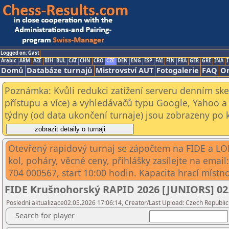
Logged on: Gast
Arabic
ARM
AZE
BIH
BUL
CAT
CHN
CRO
CZE
DEN
ENG
ESP
FAI
FIN
FRA
GER
GRE
INA
I
Domů
Databáze turnajů
Mistrovství AUT
Fotogalerie
FAQ
On
Poznámka: Kvůli redukci zatížení serveru denním s
přístupu a více) a vyhledávačů typu Google, Yahoo a 
týdny (od data ukončení turnaje) jsou zobrazeny po kl
Otevřený rapidový turnaj se zápočtem na FIDE a LO
kol, poháry, věcné ceny, přihlášky zasílejte na emai
704 000567, start 10:00 hodin. Kapacita hrací místnos
FIDE Krušnohorský RAPID 2026 [JUNIORS] 02
Poslední aktualizace02.05.2026 17:06:14, Creator/Last Upload: Czech Republic
Search for player