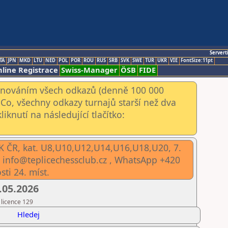
Servert
TA
JPN
MKD
LTU
NED
POL
POR
ROU
RUS
SRB
SVK
SWE
TUR
UKR
VIE
FontSize:11pt
line Registrace
Swiss-Manager
ÖSB
FIDE
kenováním všech odkazů (denně 100 000
Co, všechny odkazy turnajů starší než dva
iknutí na následující tlačítko:
K ČR, kat. U8,U10,U12,U14,U16,U18,U20, 7.
l: info@teplicechessclub.cz , WhatsApp +420
ti 24. míst.
.05.2026
 licence 129
Hledej