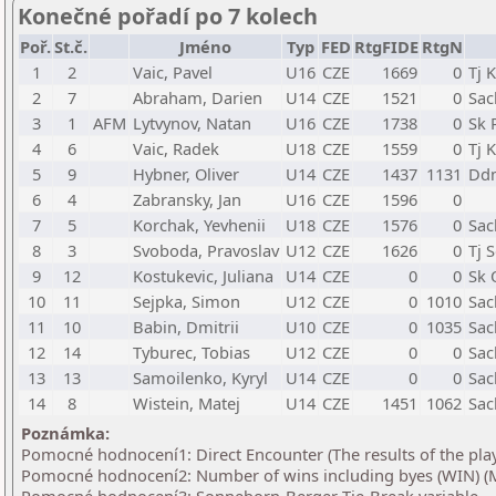
Konečné pořadí po 7 kolech
Poř.
St.č.
Jméno
Typ
FED
RtgFIDE
RtgN
1
2
Vaic, Pavel
U16
CZE
1669
0
Tj 
2
7
Abraham, Darien
U14
CZE
1521
0
Sac
3
1
AFM
Lytvynov, Natan
U16
CZE
1738
0
Sk 
4
6
Vaic, Radek
U18
CZE
1559
0
Tj 
5
9
Hybner, Oliver
U14
CZE
1437
1131
Ddm
6
4
Zabransky, Jan
U16
CZE
1596
0
7
5
Korchak, Yevhenii
U18
CZE
1576
0
Sac
8
3
Svoboda, Pravoslav
U12
CZE
1626
0
Tj 
9
12
Kostukevic, Juliana
U14
CZE
0
0
Sk 
10
11
Sejpka, Simon
U12
CZE
0
1010
Sac
11
10
Babin, Dmitrii
U10
CZE
0
1035
Sac
12
14
Tyburec, Tobias
U12
CZE
0
0
Sac
13
13
Samoilenko, Kyryl
U14
CZE
0
0
Sac
14
8
Wistein, Matej
U14
CZE
1451
1062
Sac
Poznámka:
Pomocné hodnocení1: Direct Encounter (The results of the pla
Pomocné hodnocení2: Number of wins including byes (WIN) (M