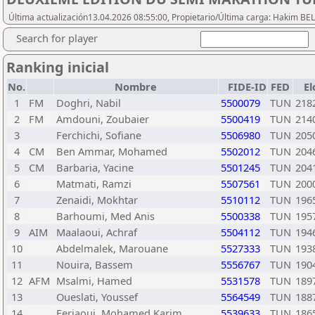
Última actualización13.04.2026 08:55:00, Propietario/Última carga: Hakim BE
Search for player
Ranking inicial
No.
Nombre
FIDE-ID
FED
El
1
FM
Doghri, Nabil
5500079
TUN
218
2
FM
Amdouni, Zoubaier
5500419
TUN
214
3
Ferchichi, Sofiane
5506980
TUN
205
4
CM
Ben Ammar, Mohamed
5502012
TUN
204
5
CM
Barbaria, Yacine
5501245
TUN
204
6
Matmati, Ramzi
5507561
TUN
200
7
Zenaidi, Mokhtar
5510112
TUN
196
8
Barhoumi, Med Anis
5500338
TUN
195
9
AIM
Maalaoui, Achraf
5504112
TUN
194
10
Abdelmalek, Marouane
5527333
TUN
193
11
Nouira, Bassem
5556767
TUN
190
12
AFM
Msalmi, Hamed
5531578
TUN
189
13
Oueslati, Youssef
5564549
TUN
188
14
Ferjaoui, Mohamed Karim
5539633
TUN
186