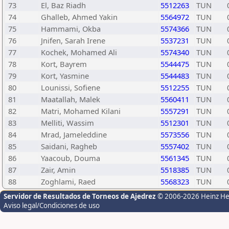
73
El, Baz Riadh
5512263
TUN
74
Ghalleb, Ahmed Yakin
5564972
TUN
75
Hammami, Okba
5574366
TUN
76
Jnifen, Sarah Irene
5537231
TUN
77
Kochek, Mohamed Ali
5574340
TUN
78
Kort, Bayrem
5544475
TUN
79
Kort, Yasmine
5544483
TUN
80
Lounissi, Sofiene
5512255
TUN
81
Maatallah, Malek
5560411
TUN
82
Matri, Mohamed Kilani
5557291
TUN
83
Melliti, Wassim
5512301
TUN
84
Mrad, Jameleddine
5573556
TUN
85
Saidani, Ragheb
5557402
TUN
86
Yaacoub, Douma
5561345
TUN
87
Zair, Amin
5518385
TUN
88
Zoghlami, Raed
5568323
TUN
Servidor de Resultados de Torneos de Ajedrez
© 2006-2026 Heinz H
Aviso legal/Condiciones de uso