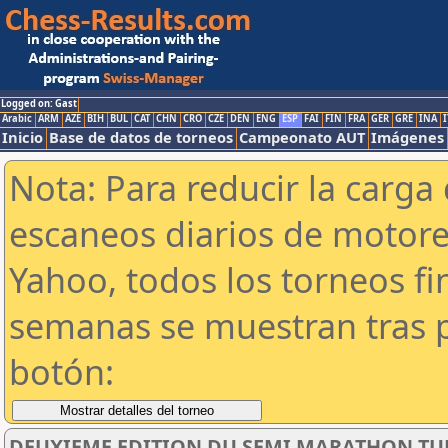
Logged on: Gast
Arabic
ARM
AZE
BIH
BUL
CAT
CHN
CRO
CZE
DEN
ENG
ESP
FAI
FIN
FRA
GER
GRE
INA
I
Inicio
Base de datos de torneos
Campeonato AUT
Imágenes
Nota: Para reducir la carga 
escaneos diarios de motor
Yahoo, todos los torneos f
semanas se muestran tras p
botón:
DEUXIEME EDITION DU SEMI MARATHON TUN