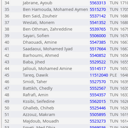
34
Jabrane, Ayoub
5563313
TUN
171
35
Ben Hamouda, Mohamed Aymen
5515270
TUN
170
36
Ben Said, Zouheir
5537142
TUN
168
37
Weslati, Monem
5541352
TUN
168
38
Ben Othman, Zahreddine
5539765
TUN
167
39
Sayari, Sofien
5506000
TUN
167
40
Dhaouadi, Amine
5547385
TUN
166
41
Saadaoui, Mohamed Iyad
5517664
TUN
166
42
Barhoumi, Ahmed
5540852
TUN
165
43
Baba, Jihed
5529522
TUN
165
44
Jallouli, Mohamed Amine
5514517
TUN
165
45
Tareq, Dawik
11512040
PLE
164
46
Smidi, Taher
5527570
TUN
163
47
Battikh, Chedly
5552567
TUN
163
48
Rafrafi, Amin
5554357
TUN
163
49
Kssibi, Seifedine
5562015
TUN
162
50
Ghalleb, Chiheb
5525446
TUN
162
51
Azzouz, Makram
5505895
TUN
161
52
Majdoub, Mouadh
5523273
TUN
161
53
Smeti, Med Dhia
5569036
TUN
160