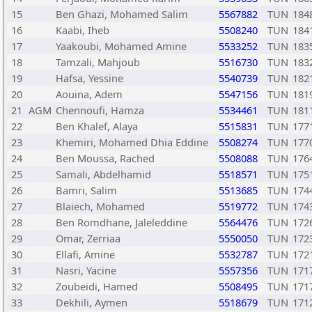
15
Ben Ghazi, Mohamed Salim
5567882
TUN
184
16
Kaabi, Iheb
5508240
TUN
184
17
Yaakoubi, Mohamed Amine
5533252
TUN
183
18
Tamzali, Mahjoub
5516730
TUN
183
19
Hafsa, Yessine
5540739
TUN
182
20
Aouina, Adem
5547156
TUN
181
21
AGM
Chennoufi, Hamza
5534461
TUN
181
22
Ben Khalef, Alaya
5515831
TUN
177
23
Khemiri, Mohamed Dhia Eddine
5508274
TUN
177
24
Ben Moussa, Rached
5508088
TUN
176
25
Samali, Abdelhamid
5518571
TUN
175
26
Bamri, Salim
5513685
TUN
174
27
Blaiech, Mohamed
5519772
TUN
174
28
Ben Romdhane, Jaleleddine
5564476
TUN
172
29
Omar, Zerriaa
5550050
TUN
172
30
Ellafi, Amine
5532787
TUN
172
31
Nasri, Yacine
5557356
TUN
171
32
Zoubeidi, Hamed
5508495
TUN
171
33
Dekhili, Aymen
5518679
TUN
171