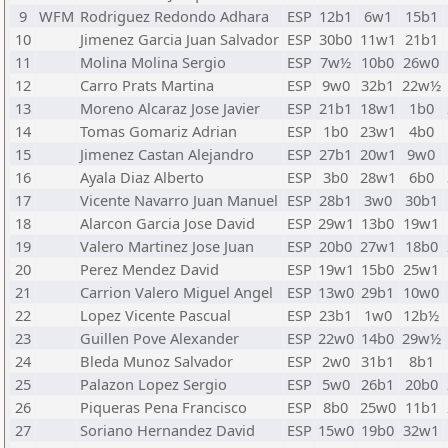
9
WFM
Rodriguez Redondo Adhara
ESP
12b1
6w1
15b1
10
Jimenez Garcia Juan Salvador
ESP
30b0
11w1
21b1
11
Molina Molina Sergio
ESP
7w½
10b0
26w0
12
Carro Prats Martina
ESP
9w0
32b1
22w½
13
Moreno Alcaraz Jose Javier
ESP
21b1
18w1
1b0
14
Tomas Gomariz Adrian
ESP
1b0
23w1
4b0
15
Jimenez Castan Alejandro
ESP
27b1
20w1
9w0
16
Ayala Diaz Alberto
ESP
3b0
28w1
6b0
17
Vicente Navarro Juan Manuel
ESP
28b1
3w0
30b1
18
Alarcon Garcia Jose David
ESP
29w1
13b0
19w1
19
Valero Martinez Jose Juan
ESP
20b0
27w1
18b0
20
Perez Mendez David
ESP
19w1
15b0
25w1
21
Carrion Valero Miguel Angel
ESP
13w0
29b1
10w0
22
Lopez Vicente Pascual
ESP
23b1
1w0
12b½
23
Guillen Pove Alexander
ESP
22w0
14b0
29w½
24
Bleda Munoz Salvador
ESP
2w0
31b1
8b1
25
Palazon Lopez Sergio
ESP
5w0
26b1
20b0
26
Piqueras Pena Francisco
ESP
8b0
25w0
11b1
27
Soriano Hernandez David
ESP
15w0
19b0
32w1