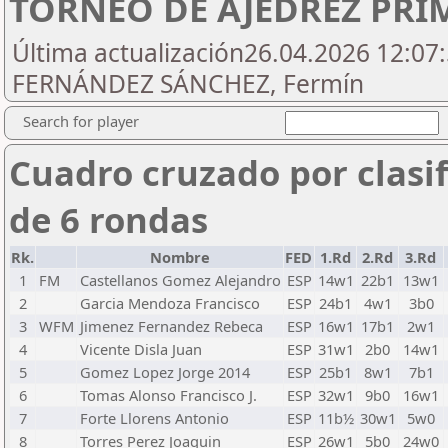
TORNEO DE AJEDREZ PRIM
Última actualización26.04.2026 12:07:
FERNÁNDEZ SÁNCHEZ, Fermín
Search for player
Cuadro cruzado por clasif
de 6 rondas
Rk.
Nombre
FED
1.Rd
2.Rd
3.Rd
1
FM
Castellanos Gomez Alejandro
ESP
14w1
22b1
13w1
2
Garcia Mendoza Francisco
ESP
24b1
4w1
3b0
3
WFM
Jimenez Fernandez Rebeca
ESP
16w1
17b1
2w1
4
Vicente Disla Juan
ESP
31w1
2b0
14w1
5
Gomez Lopez Jorge 2014
ESP
25b1
8w1
7b1
6
Tomas Alonso Francisco J.
ESP
32w1
9b0
16w1
7
Forte Llorens Antonio
ESP
11b½
30w1
5w0
8
Torres Perez Joaquin
ESP
26w1
5b0
24w0