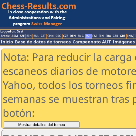
Logged on: Gast
Arabic
ARM
AZE
BIH
BUL
CAT
CHN
CRO
CZE
DEN
ENG
ESP
FAI
FIN
FRA
GER
GRE
INA
I
Inicio
Base de datos de torneos
Campeonato AUT
Imágenes
Nota: Para reducir la carga 
escaneos diarios de motor
Yahoo, todos los torneos f
semanas se muestran tras p
botón: