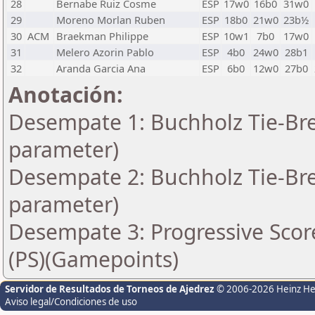
28
Bernabe Ruiz Cosme
ESP
17w0
16b0
31w0
29
Moreno Morlan Ruben
ESP
18b0
21w0
23b½
30
ACM
Braekman Philippe
ESP
10w1
7b0
17w0
31
Melero Azorin Pablo
ESP
4b0
24w0
28b1
32
Aranda Garcia Ana
ESP
6b0
12w0
27b0
Anotación:
Desempate 1: Buchholz Tie-Bre
parameter)
Desempate 2: Buchholz Tie-Bre
parameter)
Desempate 3: Progressive Score
(PS)(Gamepoints)
Servidor de Resultados de Torneos de Ajedrez
© 2006-2026 Heinz H
Aviso legal/Condiciones de uso