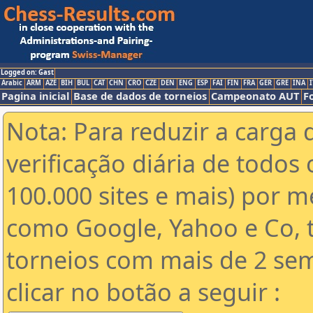
Logged on: Gast
Arabic
ARM
AZE
BIH
BUL
CAT
CHN
CRO
CZE
DEN
ENG
ESP
FAI
FIN
FRA
GER
GRE
INA
I
Pagina inicial
Base de dados de torneios
Campeonato AUT
F
Nota: Para reduzir a carga 
verificação diária de todos 
100.000 sites e mais) por 
como Google, Yahoo e Co, t
torneios com mais de 2 se
clicar no botão a seguir :