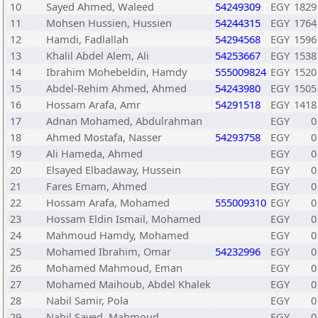
10
Sayed Ahmed, Waleed
54249309
EGY
1829
11
Mohsen Hussien, Hussien
54244315
EGY
1764
12
Hamdi, Fadlallah
54294568
EGY
1596
13
Khalil Abdel Alem, Ali
54253667
EGY
1538
14
Ibrahim Mohebeldin, Hamdy
555009824
EGY
1520
15
Abdel-Rehim Ahmed, Ahmed
54243980
EGY
1505
16
Hossam Arafa, Amr
54291518
EGY
1418
17
Adnan Mohamed, Abdulrahman
EGY
0
18
Ahmed Mostafa, Nasser
54293758
EGY
0
19
Ali Hameda, Ahmed
EGY
0
20
Elsayed Elbadaway, Hussein
EGY
0
21
Fares Emam, Ahmed
EGY
0
22
Hossam Arafa, Mohamed
555009310
EGY
0
23
Hossam Eldin Ismail, Mohamed
EGY
0
24
Mahmoud Hamdy, Mohamed
EGY
0
25
Mohamed Ibrahim, Omar
54232996
EGY
0
26
Mohamed Mahmoud, Eman
EGY
0
27
Mohamed Maihoub, Abdel Khalek
EGY
0
28
Nabil Samir, Pola
EGY
0
29
Nabil Sayed, Mahmoud
EGY
0