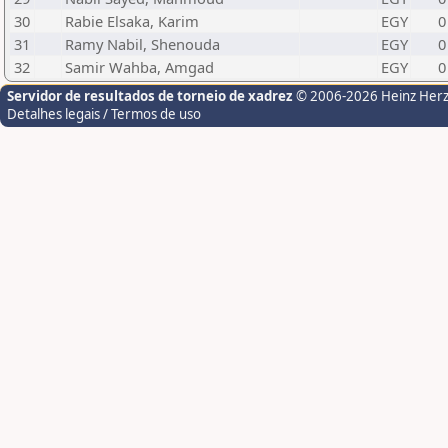
30
Rabie Elsaka, Karim
EGY
0
31
Ramy Nabil, Shenouda
EGY
0
32
Samir Wahba, Amgad
EGY
0
Servidor de resultados de torneio de xadrez
© 2006-2026 Heinz Her
Detalhes legais / Termos de uso