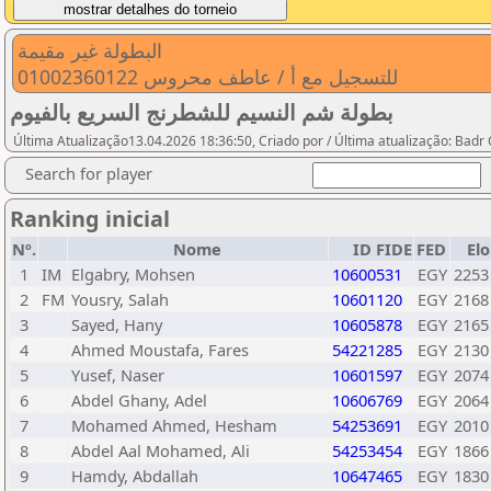
البطولة غير مقيمة
للتسجيل مع أ / عاطف محروس 01002360122
بطولة شم النسيم للشطرنج السريع بالفيوم
Última Atualização13.04.2026 18:36:50, Criado por / Última atualização: Bad
Search for player
Ranking inicial
Nº.
Nome
ID FIDE
FED
Elo
1
IM
Elgabry, Mohsen
10600531
EGY
2253
2
FM
Yousry, Salah
10601120
EGY
2168
3
Sayed, Hany
10605878
EGY
2165
4
Ahmed Moustafa, Fares
54221285
EGY
2130
5
Yusef, Naser
10601597
EGY
2074
6
Abdel Ghany, Adel
10606769
EGY
2064
7
Mohamed Ahmed, Hesham
54253691
EGY
2010
8
Abdel Aal Mohamed, Ali
54253454
EGY
1866
9
Hamdy, Abdallah
10647465
EGY
1830