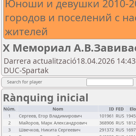
Юноши и девушки 2010-20
городов и поселений с на
жителей
X Мемориал А.В.Завивае
Darrera actualització18.04.2026 14:4
DUC-Spartak
Search for player
Rànquing inicial
Núm.
Nom
ID
FED
Elo
1
Сергеев, Егор Владимирович
101961
RUS
1945
2
Майоров, Марк Александрович
368906
RUS
1812
3
Швечков, Никита Сергеевич
291372
RUS
1697