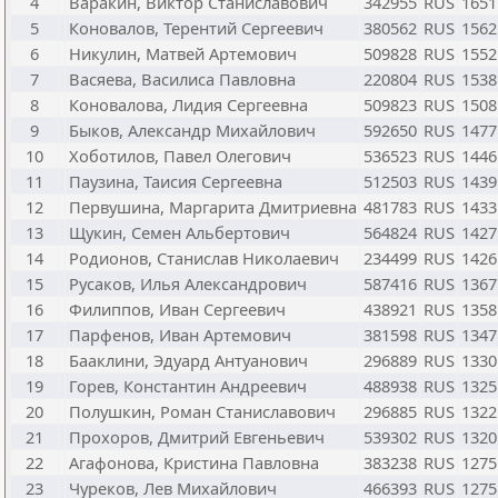
4
Варакин, Виктор Станиславович
342955
RUS
1651
5
Коновалов, Терентий Сергеевич
380562
RUS
1562
6
Никулин, Матвей Артемович
509828
RUS
1552
7
Васяева, Василиса Павловна
220804
RUS
1538
8
Коновалова, Лидия Сергеевна
509823
RUS
1508
9
Быков, Александр Михайлович
592650
RUS
1477
10
Хоботилов, Павел Олегович
536523
RUS
1446
11
Паузина, Таисия Сергеевна
512503
RUS
1439
12
Первушина, Маргарита Дмитриевна
481783
RUS
1433
13
Щукин, Семен Альбертович
564824
RUS
1427
14
Родионов, Станислав Николаевич
234499
RUS
1426
15
Русаков, Илья Александрович
587416
RUS
1367
16
Филиппов, Иван Сергеевич
438921
RUS
1358
17
Парфенов, Иван Артемович
381598
RUS
1347
18
Бааклини, Эдуард Антуанович
296889
RUS
1330
19
Горев, Константин Андреевич
488938
RUS
1325
20
Полушкин, Роман Станиславович
296885
RUS
1322
21
Прохоров, Дмитрий Евгеньевич
539302
RUS
1320
22
Агафонова, Кристина Павловна
383238
RUS
1275
23
Чуреков, Лев Михайлович
466393
RUS
1275