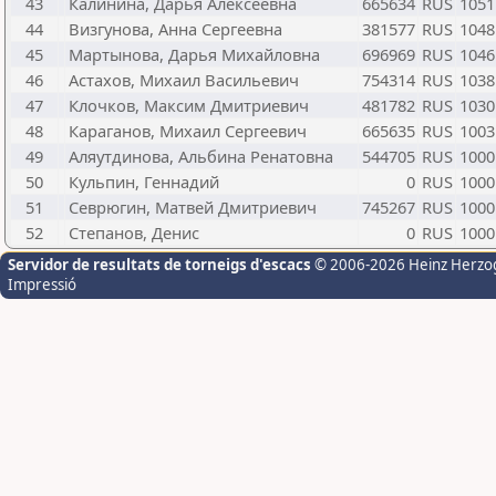
43
Калинина, Дарья Алексеевна
665634
RUS
1051
44
Визгунова, Анна Сергеевна
381577
RUS
1048
45
Мартынова, Дарья Михайловна
696969
RUS
1046
46
Астахов, Михаил Васильевич
754314
RUS
1038
47
Клочков, Максим Дмитриевич
481782
RUS
1030
48
Караганов, Михаил Сергеевич
665635
RUS
1003
49
Аляутдинова, Альбина Ренатовна
544705
RUS
1000
50
Кульпин, Геннадий
0
RUS
1000
51
Севрюгин, Матвей Дмитриевич
745267
RUS
1000
52
Степанов, Денис
0
RUS
1000
Servidor de resultats de torneigs d'escacs
© 2006-2026 Heinz Herzo
Impressió