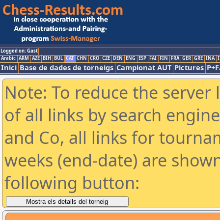
Logged on: Gast
Arabic
ARM
AZE
BIH
BUL
CAT
CHN
CRO
CZE
DEN
ENG
ESP
FAI
FIN
FRA
GER
GRE
INA
I
Inici
Base de dades de torneigs
Campionat AUT
Pictures
P+F
Note: To reduce the server 
of all links by search engin
and Co, all links for tourn
weeks (end-date) are shown 
following button: