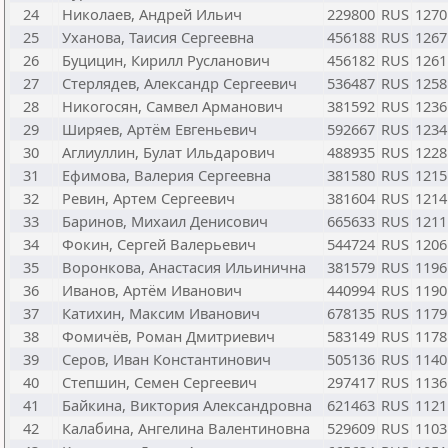
24
Николаев, Андрей Ильич
229800
RUS
1270
25
Уханова, Таисия Сергеевна
456188
RUS
1267
26
Буцицин, Кирилл Русланович
456182
RUS
1261
27
Стерлядев, Александр Сергеевич
536487
RUS
1258
28
Никогосян, Самвел Арманович
381592
RUS
1236
29
Ширяев, Артём Евгеньевич
592667
RUS
1234
30
Аглиуллин, Булат Ильдарович
488935
RUS
1228
31
Ефимова, Валерия Сергеевна
381580
RUS
1215
32
Ревин, Артем Сергеевич
381604
RUS
1214
33
Баринов, Михаил Денисович
665633
RUS
1211
34
Фокин, Сергей Валерьевич
544724
RUS
1206
35
Воронкова, Анастасия Ильинична
381579
RUS
1196
36
Иванов, Артём Иванович
440994
RUS
1190
37
Катихин, Максим Иванович
678135
RUS
1179
38
Фомичёв, Роман Дмитриевич
583149
RUS
1178
39
Серов, Иван Константинович
505136
RUS
1140
40
Степшин, Семен Сергеевич
297417
RUS
1136
41
Байкина, Виктория Александровна
621463
RUS
1121
42
Калабина, Ангелина Валентиновна
529609
RUS
1103