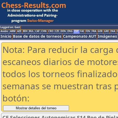
Logged on: Gast
Arabic
ARM
AZE
BIH
BUL
CAT
CHN
CRO
CZE
DEN
ENG
ESP
FAI
FIN
FRA
GER
GRE
INA
I
Inicio
Base de datos de torneos
Campeonato AUT
Imágenes
Nota: Para reducir la carga 
escaneos diarios de motor
todos los torneos finalizad
semanas se muestran tras p
botón:
CE Selecciones Autonomicas S14 Boo de Pielag