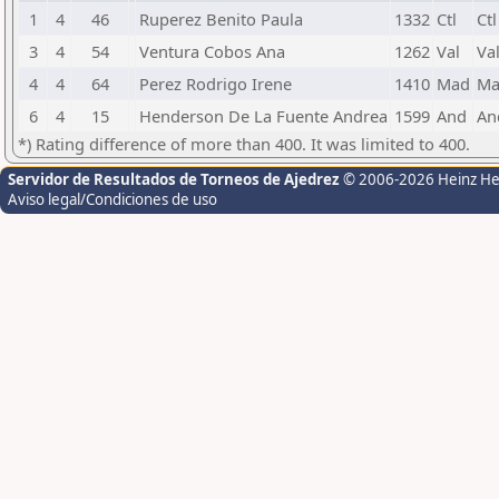
1
4
46
Ruperez Benito Paula
1332
Ctl
Ctl
3
4
54
Ventura Cobos Ana
1262
Val
Va
4
4
64
Perez Rodrigo Irene
1410
Mad
Ma
6
4
15
Henderson De La Fuente Andrea
1599
And
An
*) Rating difference of more than 400. It was limited to 400.
Servidor de Resultados de Torneos de Ajedrez
© 2006-2026 Heinz H
Aviso legal/Condiciones de uso