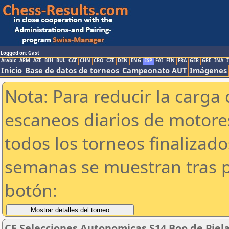
Logged on: Gast
Arabic
ARM
AZE
BIH
BUL
CAT
CHN
CRO
CZE
DEN
ENG
ESP
FAI
FIN
FRA
GER
GRE
INA
I
Inicio
Base de datos de torneos
Campeonato AUT
Imágenes
Nota: Para reducir la carga 
escaneos diarios de motor
todos los torneos finalizad
semanas se muestran tras p
botón:
CE Selecciones Autonomicas S14 Boo de Pielag