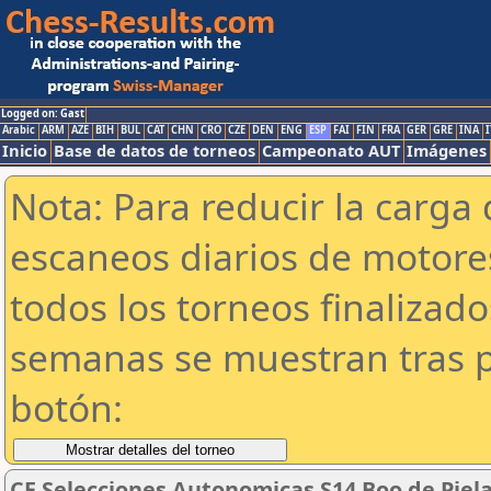
Logged on: Gast
Arabic
ARM
AZE
BIH
BUL
CAT
CHN
CRO
CZE
DEN
ENG
ESP
FAI
FIN
FRA
GER
GRE
INA
I
Inicio
Base de datos de torneos
Campeonato AUT
Imágenes
Nota: Para reducir la carga 
escaneos diarios de motor
todos los torneos finalizad
semanas se muestran tras p
botón:
CE Selecciones Autonomicas S14 Boo de Pielag