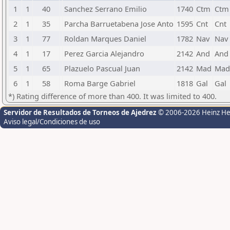
1
1
40
Sanchez Serrano Emilio
1740
Ctm
Ctm
2
1
35
Parcha Barruetabena Jose Anto
1595
Cnt
Cnt
3
1
77
Roldan Marques Daniel
1782
Nav
Nav
4
1
17
Perez Garcia Alejandro
2142
And
And
5
1
65
Plazuelo Pascual Juan
2142
Mad
Mad
6
1
58
Roma Barge Gabriel
1818
Gal
Gal
*) Rating difference of more than 400. It was limited to 400.
Servidor de Resultados de Torneos de Ajedrez
© 2006-2026 Heinz H
Aviso legal/Condiciones de uso