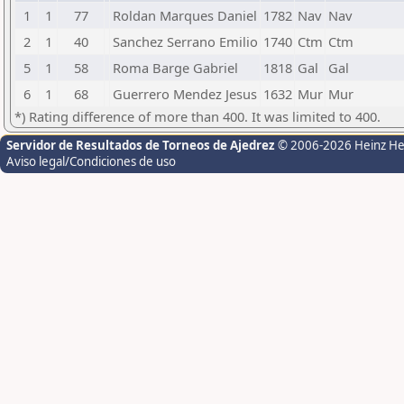
1
1
77
Roldan Marques Daniel
1782
Nav
Nav
2
1
40
Sanchez Serrano Emilio
1740
Ctm
Ctm
5
1
58
Roma Barge Gabriel
1818
Gal
Gal
6
1
68
Guerrero Mendez Jesus
1632
Mur
Mur
*) Rating difference of more than 400. It was limited to 400.
Servidor de Resultados de Torneos de Ajedrez
© 2006-2026 Heinz H
Aviso legal/Condiciones de uso