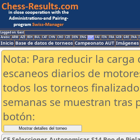
Logged on: Gast
Arabic
ARM
AZE
BIH
BUL
CAT
CHN
CRO
CZE
DEN
ENG
ESP
FAI
FIN
FRA
GER
GRE
INA
I
Inicio
Base de datos de torneos
Campeonato AUT
Imágenes
Nota: Para reducir la carga 
escaneos diarios de motor
todos los torneos finalizad
semanas se muestran tras p
botón:
CE Selecciones Autonomicas S14 Boo de Pielag