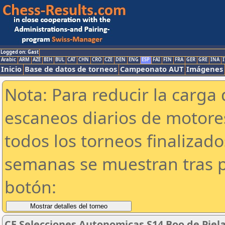
Logged on: Gast
Arabic
ARM
AZE
BIH
BUL
CAT
CHN
CRO
CZE
DEN
ENG
ESP
FAI
FIN
FRA
GER
GRE
INA
I
Inicio
Base de datos de torneos
Campeonato AUT
Imágenes
Nota: Para reducir la carga 
escaneos diarios de motor
todos los torneos finalizad
semanas se muestran tras p
botón:
CE Selecciones Autonomicas S14 Boo de Pielag