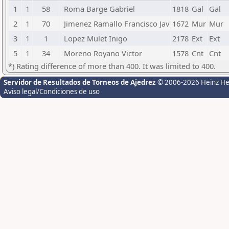
1
1
58
Roma Barge Gabriel
1818
Gal
Gal
2
1
70
Jimenez Ramallo Francisco Jav
1672
Mur
Mur
3
1
1
Lopez Mulet Inigo
2178
Ext
Ext
5
1
34
Moreno Royano Victor
1578
Cnt
Cnt
*) Rating difference of more than 400. It was limited to 400.
Servidor de Resultados de Torneos de Ajedrez
© 2006-2026 Heinz H
Aviso legal/Condiciones de uso