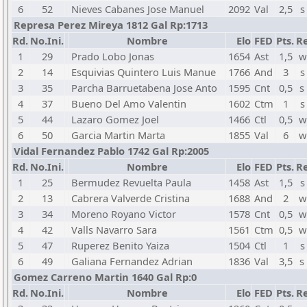
6
52
Nieves Cabanes Jose Manuel
2092
Val
2,5
s
Represa Perez Mireya 1812 Gal Rp:1713
Rd.
No.Ini.
Nombre
Elo
FED
Pts.
Re
1
29
Prado Lobo Jonas
1654
Ast
1,5
w
2
14
Esquivias Quintero Luis Manue
1766
And
3
s
3
35
Parcha Barruetabena Jose Anto
1595
Cnt
0,5
s
4
37
Bueno Del Amo Valentin
1602
Ctm
1
s
5
44
Lazaro Gomez Joel
1466
Ctl
0,5
w
6
50
Garcia Martin Marta
1855
Val
6
w
Vidal Fernandez Pablo 1742 Gal Rp:2005
Rd.
No.Ini.
Nombre
Elo
FED
Pts.
Re
1
25
Bermudez Revuelta Paula
1458
Ast
1,5
s
2
13
Cabrera Valverde Cristina
1688
And
2
w
3
34
Moreno Royano Victor
1578
Cnt
0,5
w
4
42
Valls Navarro Sara
1561
Ctm
0,5
w
5
47
Ruperez Benito Yaiza
1504
Ctl
1
s
6
49
Galiana Fernandez Adrian
1836
Val
3,5
s
Gomez Carreno Martin 1640 Gal Rp:0
Rd.
No.Ini.
Nombre
Elo
FED
Pts.
Re