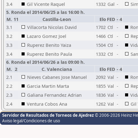
3.4
Gil Vicente Raquel
1332
Gal
-
Sim
5. Ronda el 2014/06/25 a las 16:00 h.
M.
11
Castilla-Leon
Elo
FED
-
4
3.1
Villacorta Nicolas David
1702
Ctl
-
Rom
3.2
Lazaro Gomez Joel
1466
Ctl
-
Rep
3.3
Ruperez Benito Yaiza
1504
Ctl
-
Vid
3.4
Ruperez Benito Paula
1332
Ctl
-
San
6. Ronda el 2014/06/26 a las 09:00 h.
M.
2
C. Valenciana
Elo
FED
-
4
2.1
Nieves Cabanes Jose Manuel
2092
Val
-
Rom
2.2
Garcia Martin Marta
1855
Val
-
Rep
2.3
Galiana Fernandez Adrian
1836
Val
-
Vid
2.4
Ventura Cobos Ana
1262
Val
-
Gil
Servidor de Resultados de Torneos de Ajedrez
© 2006-2026 Heinz H
Aviso legal/Condiciones de uso