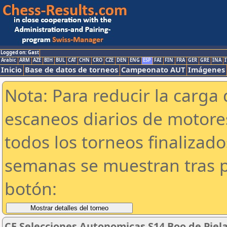
Logged on: Gast
Arabic
ARM
AZE
BIH
BUL
CAT
CHN
CRO
CZE
DEN
ENG
ESP
FAI
FIN
FRA
GER
GRE
INA
I
Inicio
Base de datos de torneos
Campeonato AUT
Imágenes
Nota: Para reducir la carga 
escaneos diarios de motor
todos los torneos finalizad
semanas se muestran tras p
botón:
CE Selecciones Autonomicas S14 Boo de Pielag