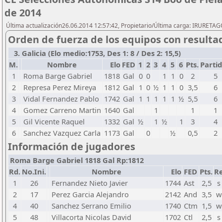
de 2014
Última actualización26.06.2014 12:57:42, Propietario/Última carga: IRURETA
Orden de fuerza de los equipos con resulta
3. Galicia (Elo medio:1753, Des 1: 8 / Des 2: 15,5)
M.
Nombre
Elo
FED
1
2
3
4
5
6
Pts.
Parti
1
Roma Barge Gabriel
1818
Gal
0
0
1
1
0
2
5
2
Represa Perez Mireya
1812
Gal
1
0
½
1
1
0
3,5
6
3
Vidal Fernandez Pablo
1742
Gal
1
1
1
1
1
½
5,5
6
4
Gomez Carreno Martin
1640
Gal
1
1
1
5
Gil Vicente Raquel
1332
Gal
½
1
½
1
3
4
6
Sanchez Vazquez Carla
1173
Gal
0
½
0,5
2
Información de jugadores
Roma Barge Gabriel 1818 Gal Rp:1812
Rd.
No.Ini.
Nombre
Elo
FED
Pts.
Re
1
26
Fernandez Nieto Javier
1744
Ast
2,5
s
2
17
Perez Garcia Alejandro
2142
And
3,5
w
4
40
Sanchez Serrano Emilio
1740
Ctm
1,5
w
5
48
Villacorta Nicolas David
1702
Ctl
2,5
s