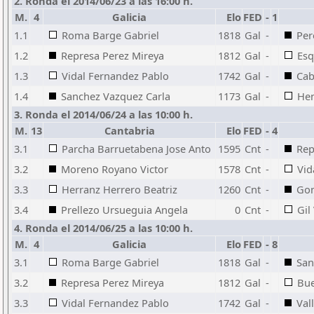
2. Ronda el 2014/06/23 a las 16:00 h.
M.
4
Galicia
Elo
FED
-
1
1.1
Roma Barge Gabriel
1818
Gal
-
Per
1.2
Represa Perez Mireya
1812
Gal
-
Esq
1.3
Vidal Fernandez Pablo
1742
Gal
-
Cab
1.4
Sanchez Vazquez Carla
1173
Gal
-
Hen
3. Ronda el 2014/06/24 a las 10:00 h.
M.
13
Cantabria
Elo
FED
-
4
3.1
Parcha Barruetabena Jose Anto
1595
Cnt
-
Rep
3.2
Moreno Royano Victor
1578
Cnt
-
Vid
3.3
Herranz Herrero Beatriz
1260
Cnt
-
Gom
3.4
Prellezo Ursueguia Angela
0
Cnt
-
Gil
4. Ronda el 2014/06/25 a las 10:00 h.
M.
4
Galicia
Elo
FED
-
8
3.1
Roma Barge Gabriel
1818
Gal
-
San
3.2
Represa Perez Mireya
1812
Gal
-
Bue
3.3
Vidal Fernandez Pablo
1742
Gal
-
Val