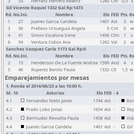
3
33
Herranz Herrero Beatriz
1260
Cnt
0,5
s
Gil Vicente Raquel 1332 Gal Rp:1473
Rd.
No.Ini.
Nombre
Elo
FED
Pts.
Re
1
27
Juanes Garcia Candela
1401
Ast
3
w
3
36
Prellezo Ursueguia Angela
0
Cnt
0
w
4
41
Simon Escalona Irene
1456
Ctm
1
s
6
54
Ventura Cobos Ana
1262
Val
2
w
Sanchez Vazquez Carla 1173 Gal Rp:0
Rd.
No.Ini.
Nombre
Elo
FED
Pts.
Re
2
15
Henderson De La Fuente Andrea
1599
And
4
s
5
46
Ruperez Benito Paula
1332
Ctl
1,5
w
Emparejamientos por mesas
1. Ronda el 2014/06/23 a las 10:00 h.
M.
10
Asturias
Elo
FED
-
4
4.1
Fernandez Nieto Javier
1744
Ast
-
Rom
4.2
Prado Lobo Jonas
1654
Ast
-
Rep
4.3
Bermudez Revuelta Paula
1458
Ast
-
Vid
4.4
Juanes Garcia Candela
1401
Ast
-
Gil