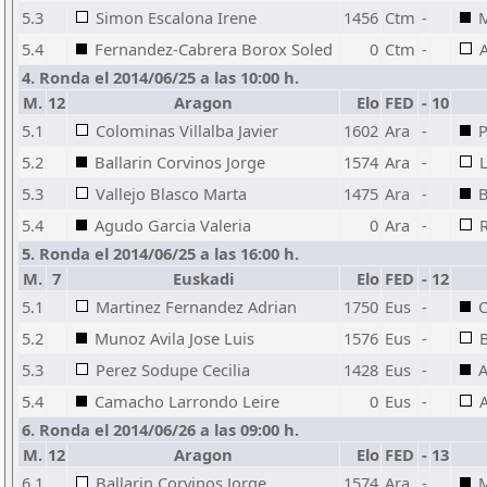
5.3
Simon Escalona Irene
1456
Ctm
-
M
5.4
Fernandez-Cabrera Borox Soled
0
Ctm
-
4. Ronda el 2014/06/25 a las 10:00 h.
M.
12
Aragon
Elo
FED
-
10
5.1
Colominas Villalba Javier
1602
Ara
-
P
5.2
Ballarin Corvinos Jorge
1574
Ara
-
5.3
Vallejo Blasco Marta
1475
Ara
-
B
5.4
Agudo Garcia Valeria
0
Ara
-
5. Ronda el 2014/06/25 a las 16:00 h.
M.
7
Euskadi
Elo
FED
-
12
5.1
Martinez Fernandez Adrian
1750
Eus
-
C
5.2
Munoz Avila Jose Luis
1576
Eus
-
B
5.3
Perez Sodupe Cecilia
1428
Eus
-
A
5.4
Camacho Larrondo Leire
0
Eus
-
6. Ronda el 2014/06/26 a las 09:00 h.
M.
12
Aragon
Elo
FED
-
13
6.1
Ballarin Corvinos Jorge
1574
Ara
-
M