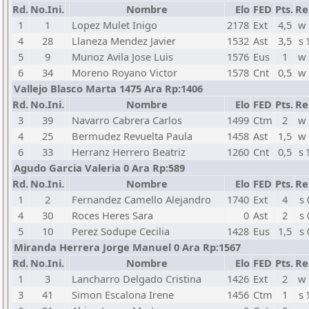
Rd.
No.Ini.
Nombre
Elo
FED
Pts.
Re
1
1
Lopez Mulet Inigo
2178
Ext
4,5
w 
4
28
Llaneza Mendez Javier
1532
Ast
3,5
s 
5
9
Munoz Avila Jose Luis
1576
Eus
1
w 
6
34
Moreno Royano Victor
1578
Cnt
0,5
w 
Vallejo Blasco Marta 1475 Ara Rp:1406
Rd.
No.Ini.
Nombre
Elo
FED
Pts.
Re
3
39
Navarro Cabrera Carlos
1499
Ctm
2
w 
4
25
Bermudez Revuelta Paula
1458
Ast
1,5
w 
6
33
Herranz Herrero Beatriz
1260
Cnt
0,5
s 
Agudo Garcia Valeria 0 Ara Rp:589
Rd.
No.Ini.
Nombre
Elo
FED
Pts.
Re
1
2
Fernandez Camello Alejandro
1740
Ext
4
s 
4
30
Roces Heres Sara
0
Ast
2
s 
5
10
Perez Sodupe Cecilia
1428
Eus
1,5
s 
Miranda Herrera Jorge Manuel 0 Ara Rp:1567
Rd.
No.Ini.
Nombre
Elo
FED
Pts.
Re
1
3
Lancharro Delgado Cristina
1426
Ext
2
w 
3
41
Simon Escalona Irene
1456
Ctm
1
s 