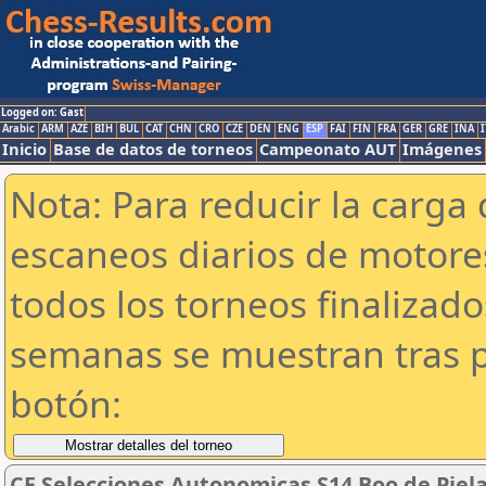
Logged on: Gast
Arabic
ARM
AZE
BIH
BUL
CAT
CHN
CRO
CZE
DEN
ENG
ESP
FAI
FIN
FRA
GER
GRE
INA
I
Inicio
Base de datos de torneos
Campeonato AUT
Imágenes
Nota: Para reducir la carga 
escaneos diarios de motor
todos los torneos finalizad
semanas se muestran tras p
botón:
CE Selecciones Autonomicas S14 Boo de Pielag