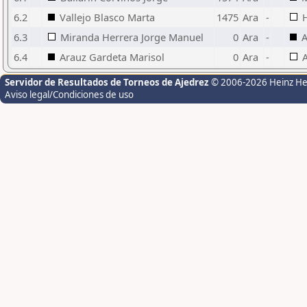
6.2
Vallejo Blasco Marta
1475
Ara
-
6.3
Miranda Herrera Jorge Manuel
0
Ara
-
A
6.4
Arauz Gardeta Marisol
0
Ara
-
Servidor de Resultados de Torneos de Ajedrez
© 2006-2026 Heinz H
Aviso legal/Condiciones de uso