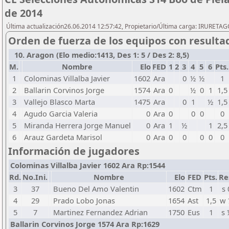
de 2014
Última actualización26.06.2014 12:57:42, Propietario/Última carga: IRURETA
Orden de fuerza de los equipos con resulta
10. Aragon (Elo medio:1413, Des 1: 5 / Des 2: 8,5)
M.
Nombre
Elo
FED
1
2
3
4
5
6
Pts.
1
Colominas Villalba Javier
1602
Ara
0
½
½
1
2
Ballarin Corvinos Jorge
1574
Ara
0
½
0
1
1,5
3
Vallejo Blasco Marta
1475
Ara
0
1
½
1,5
4
Agudo Garcia Valeria
0
Ara
0
0
0
0
5
Miranda Herrera Jorge Manuel
0
Ara
1
½
1
2,5
6
Arauz Gardeta Marisol
0
Ara
0
0
0
0
0
Información de jugadores
Colominas Villalba Javier 1602 Ara Rp:1544
Rd.
No.Ini.
Nombre
Elo
FED
Pts.
Re
3
37
Bueno Del Amo Valentin
1602
Ctm
1
s 
4
29
Prado Lobo Jonas
1654
Ast
1,5
w 
5
7
Martinez Fernandez Adrian
1750
Eus
1
s 
Ballarin Corvinos Jorge 1574 Ara Rp:1629