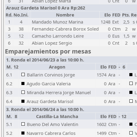
6
31
Abian Lopez Marta
0
Cnt
0
w 
Arauz Gardeta Marisol 0 Ara Rp:262
Rd.
No.Ini.
Nombre
Elo
FED
Pts.
Re
1
4
Mandado Munoz Marina
1248
Ext
2,5
s 
3
38
Fernandez-Cabrera Borox Soled
0
Ctm
2
w 
5
12
Camacho Larrondo Leire
0
Eus
1,5
w 
6
32
Abian Lopez Sergio
0
Cnt
2
s 
Emparejamientos por mesas
1. Ronda el 2014/06/23 a las 10:00 h.
M.
12
Aragon
Elo
FED
-
6
6.1
Ballarin Corvinos Jorge
1574
Ara
-
L
6.2
Agudo Garcia Valeria
0
Ara
-
6.3
Miranda Herrera Jorge Manuel
0
Ara
-
L
6.4
Arauz Gardeta Marisol
0
Ara
-
3. Ronda el 2014/06/24 a las 10:00 h.
M.
8
Castilla-La Mancha
Elo
FED
-
12
5.1
Bueno Del Amo Valentin
1602
Ctm
-
C
5.2
Navarro Cabrera Carlos
1499
Ctm
-
V