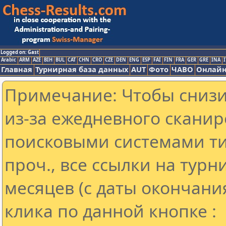
Logged on: Gast
Arabic
ARM
AZE
BIH
BUL
CAT
CHN
CRO
CZE
DEN
ENG
ESP
FAI
FIN
FRA
GER
GRE
INA
I
Главная
Турнирная база данных
AUT
Фото
ЧАВО
Онлайн
Примечание: Чтобы снизит
из-за ежедневного сканир
поисковыми системами ти
проч., все ссылки на тур
месяцев (с даты окончани
клика по данной кнопке :