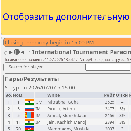
Отобразить дополнительну
Closing ceremony begin in 15:00 PM
☼►⓳◄☼ International Tournament Paracin 20
Последнее обновление11.07.2026 13:44:57, Автор/Последняя загрузка: SR
Search for player
Пары/Результаты
5. Тур on 2026/07/07 в 16:00
Bo.
Ном.
White
Рейт
Очки
1
1
GM
Mitrabha, Guha
2525
4
2
3
IM
Pingin, Artem
2477
3½
3
5
IM
Amilal, Munkhdalai
2456
3½
4
11
IM
Jain, Kashish Manoj
2394
3½
5
70
Mammadov, Mustafa
2037
3