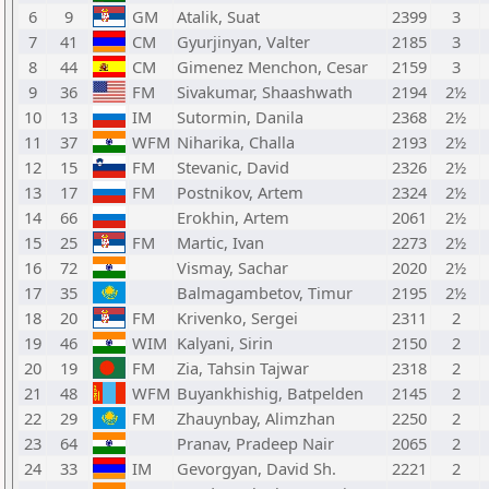
6
9
GM
Atalik, Suat
2399
3
7
41
CM
Gyurjinyan, Valter
2185
3
8
44
CM
Gimenez Menchon, Cesar
2159
3
9
36
FM
Sivakumar, Shaashwath
2194
2½
10
13
IM
Sutormin, Danila
2368
2½
11
37
WFM
Niharika, Challa
2193
2½
12
15
FM
Stevanic, David
2326
2½
13
17
FM
Postnikov, Artem
2324
2½
14
66
Erokhin, Artem
2061
2½
15
25
FM
Martic, Ivan
2273
2½
16
72
Vismay, Sachar
2020
2½
17
35
Balmagambetov, Timur
2195
2½
18
20
FM
Krivenko, Sergei
2311
2
19
46
WIM
Kalyani, Sirin
2150
2
20
19
FM
Zia, Tahsin Tajwar
2318
2
21
48
WFM
Buyankhishig, Batpelden
2145
2
22
29
FM
Zhauynbay, Alimzhan
2250
2
23
64
Pranav, Pradeep Nair
2065
2
24
33
IM
Gevorgyan, David Sh.
2221
2