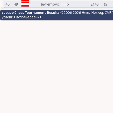
45
49
Jevremovic, Filip
2143
½
сервер Chess-Tournament-Results
© 2006-2026 Heinz Herzog
, CMS-
условия использования