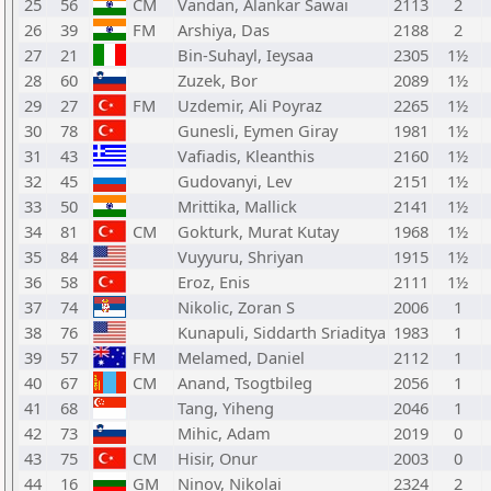
25
56
CM
Vandan, Alankar Sawai
2113
2
26
39
FM
Arshiya, Das
2188
2
27
21
Bin-Suhayl, Ieysaa
2305
1½
28
60
Zuzek, Bor
2089
1½
29
27
FM
Uzdemir, Ali Poyraz
2265
1½
30
78
Gunesli, Eymen Giray
1981
1½
31
43
Vafiadis, Kleanthis
2160
1½
32
45
Gudovanyi, Lev
2151
1½
33
50
Mrittika, Mallick
2141
1½
34
81
CM
Gokturk, Murat Kutay
1968
1½
35
84
Vuyyuru, Shriyan
1915
1½
36
58
Eroz, Enis
2111
1½
37
74
Nikolic, Zoran S
2006
1
38
76
Kunapuli, Siddarth Sriaditya
1983
1
39
57
FM
Melamed, Daniel
2112
1
40
67
CM
Anand, Tsogtbileg
2056
1
41
68
Tang, Yiheng
2046
1
42
73
Mihic, Adam
2019
0
43
75
CM
Hisir, Onur
2003
0
44
16
GM
Ninov, Nikolai
2324
2