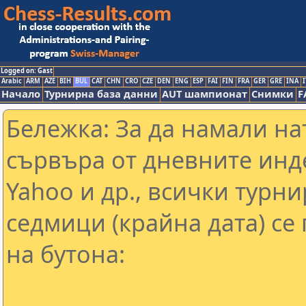
Logged on: Gast
Arabic
ARM
AZE
BIH
BUL
CAT
CHN
CRO
CZE
DEN
ENG
ESP
FAI
FIN
FRA
GER
GRE
INA
I
Начало
Турнирна база данни
AUT шампионат
Снимки
F
Бележка: За да намали н
сървъра от дневните инд
Yahoo и др., всички турни
седмици (крайна дата) се
на бутона: