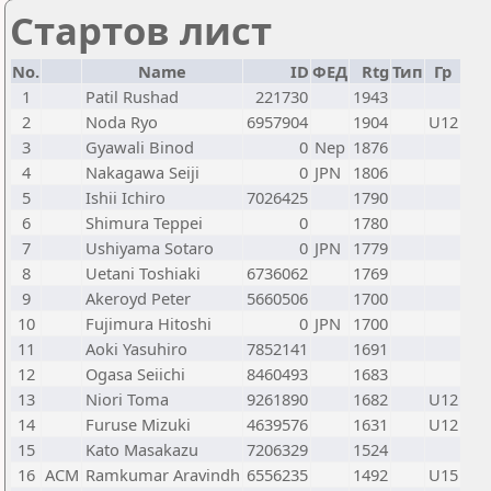
Стартов лист
No.
Name
ID
ФЕД
Rtg
Тип
Гр
1
Patil Rushad
221730
1943
2
Noda Ryo
6957904
1904
U12
3
Gyawali Binod
0
Nep
1876
4
Nakagawa Seiji
0
JPN
1806
5
Ishii Ichiro
7026425
1790
6
Shimura Teppei
0
1780
7
Ushiyama Sotaro
0
JPN
1779
8
Uetani Toshiaki
6736062
1769
9
Akeroyd Peter
5660506
1700
10
Fujimura Hitoshi
0
JPN
1700
11
Aoki Yasuhiro
7852141
1691
12
Ogasa Seiichi
8460493
1683
13
Niori Toma
9261890
1682
U12
14
Furuse Mizuki
4639576
1631
U12
15
Kato Masakazu
7206329
1524
16
ACM
Ramkumar Aravindh
6556235
1492
U15