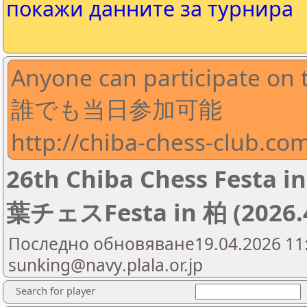
покажи данните за турнира
Anyone can participate on 
誰でも当日参加可能
http://chiba-chess-club.co
26th Chiba Chess Fest
葉チェスFesta in 柏 (2026.4
Последно обновяване19.04.2026 11:5
sunking@navy.plala.or.jp
Search for player