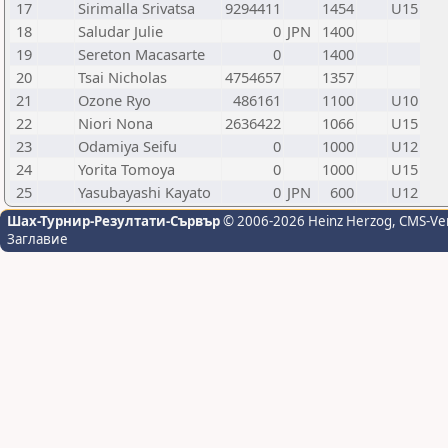
17
Sirimalla Srivatsa
9294411
1454
U15
18
Saludar Julie
0
JPN
1400
19
Sereton Macasarte
0
1400
20
Tsai Nicholas
4754657
1357
21
Ozone Ryo
486161
1100
U10
22
Niori Nona
2636422
1066
U15
23
Odamiya Seifu
0
1000
U12
24
Yorita Tomoya
0
1000
U15
25
Yasubayashi Kayato
0
JPN
600
U12
Шах-Турнир-Резултати-Сървър
© 2006-2026 Heinz Herzog
, CMS-Ve
Заглавие