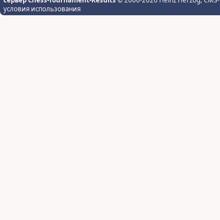
сервер Chess-Tournament-Results
© 2006-2026 Heinz Herzog
, CMS-
условия использования