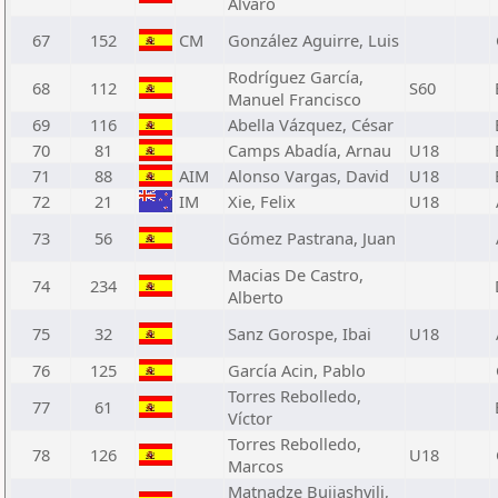
Álvaro
67
152
CM
González Aguirre, Luis
Rodríguez García,
68
112
S60
Manuel Francisco
69
116
Abella Vázquez, César
70
81
Camps Abadía, Arnau
U18
71
88
AIM
Alonso Vargas, David
U18
72
21
IM
Xie, Felix
U18
73
56
Gómez Pastrana, Juan
Macias De Castro,
74
234
Alberto
75
32
Sanz Gorospe, Ibai
U18
76
125
García Acin, Pablo
Torres Rebolledo,
77
61
Víctor
Torres Rebolledo,
78
126
U18
Marcos
Matnadze Bujiashvili,