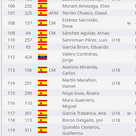
106
232
Morant Amezaga, Elies
107
225
AFM
Terrón Chueco, David
Estévez Sacristán,
108
157
CM
w
Deva
109
64
CM
Sánchez Aguilar, Arnau
110
257
Sanroman Pérez, Luis
U18
111
83
García Brion, Eduardo
Valero Contreras,
112
424
Jorge
Asensio Miranda,
113
156
CM
U18
Carlos
Martín Marañon,
114
251
U18
Daniel
115
299
Noya Guia, Álvaro
Muro Guerrero,
116
110
Miguel
117
301
García Trabanca, Ana
U18
w
118
113
Bocos Delgado, Jon
U18
Quindós Cesteros,
119
311
Guillermo