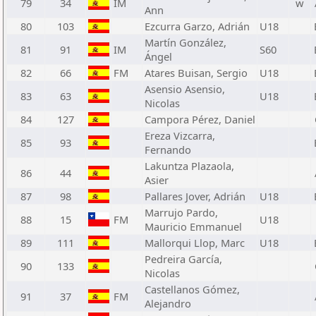
79
34
IM
w
Ann
80
103
Ezcurra Garzo, Adrián
U18
Martín González,
81
91
IM
S60
Ángel
82
66
FM
Atares Buisan, Sergio
U18
Asensio Asensio,
83
63
U18
Nicolas
84
127
Campora Pérez, Daniel
Ereza Vizcarra,
85
93
Fernando
Lakuntza Plazaola,
86
44
Asier
87
98
Pallares Jover, Adrián
U18
Marrujo Pardo,
88
15
FM
U18
Mauricio Emmanuel
89
111
Mallorqui Llop, Marc
U18
Pedreira García,
90
133
Nicolas
Castellanos Gómez,
91
37
FM
Alejandro