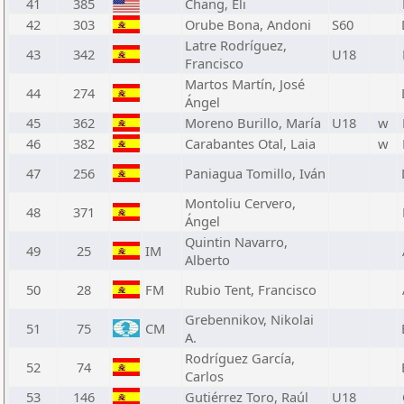
41
385
Chang, Eli
42
303
Orube Bona, Andoni
S60
Latre Rodríguez,
43
342
U18
Francisco
Martos Martín, José
44
274
Ángel
45
362
Moreno Burillo, María
U18
w
46
382
Carabantes Otal, Laia
w
47
256
Paniagua Tomillo, Iván
Montoliu Cervero,
48
371
Ángel
Quintin Navarro,
49
25
IM
Alberto
50
28
FM
Rubio Tent, Francisco
Grebennikov, Nikolai
51
75
CM
A.
Rodríguez García,
52
74
Carlos
53
146
Gutiérrez Toro, Raúl
U18