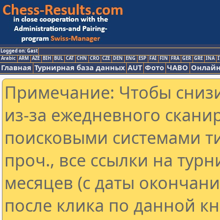
Logged on: Gast
Arabic
ARM
AZE
BIH
BUL
CAT
CHN
CRO
CZE
DEN
ENG
ESP
FAI
FIN
FRA
GER
GRE
INA
I
Главная
Турнирная база данных
AUT
Фото
ЧАВО
Онлайн
Примечание: Чтобы снизи
из-за ежедневного скани
поисковыми системами ти
проч., все ссылки на тур
месяцев (с даты окончан
после клика по данной кн