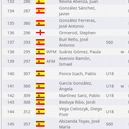
133
286
Revilla Atienza, Juan
González Sánchez,
134
287
Javier
González Ferreras,
135
380
José Antonio
136
296
Ormerod, Stephen
Buil Rello, José
137
293
S60
Antonio
138
295
WFM
Suárez Gómez, Paula
w
Asensio Ramón,
139
297
AFM
Ismael
140
307
Ponce Isach, Pablo
U18
García González,
141
360
U18
w
Ángela
142
309
Martínez Sanz, Pablo
U18
143
308
Bedoya Ribo, Jordi
Vega Cieloszyk, Diego
144
312
U18
Piotr
Abizanda Toyas, José
145
357
S60
María