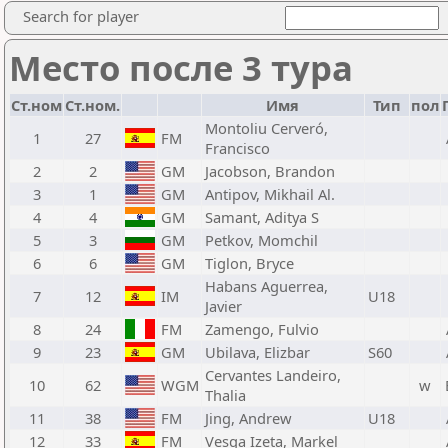
Search for player
Место после 3 тура
Ст.ном
Ст.ном.
Имя
Тип
пол
Montoliu Cerveró,
1
27
FM
Francisco
2
2
GM
Jacobson, Brandon
3
1
GM
Antipov, Mikhail Al.
4
4
GM
Samant, Aditya S
5
3
GM
Petkov, Momchil
6
6
GM
Tiglon, Bryce
Habans Aguerrea,
7
12
IM
U18
Javier
8
24
FM
Zamengo, Fulvio
9
23
GM
Ubilava, Elizbar
S60
Cervantes Landeiro,
10
62
WGM
w
Thalia
11
38
FM
Jing, Andrew
U18
12
33
FM
Vesga Izeta, Markel