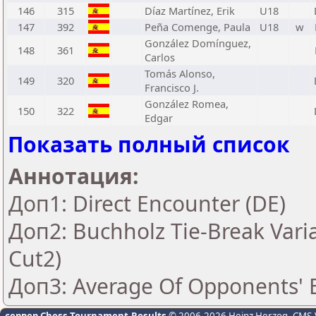
146
315
Díaz Martínez, Erik
U18
147
392
Peña Comenge, Paula
U18
w
González Domínguez,
148
361
Carlos
Tomás Alonso,
149
320
Francisco J.
González Romea,
150
322
Edgar
Показать полный список
Аннотация:
Доп1: Direct Encounter (DE)
Доп2: Buchholz Tie-Break Vari
Cut2)
Доп3: Average Of Opponents' B