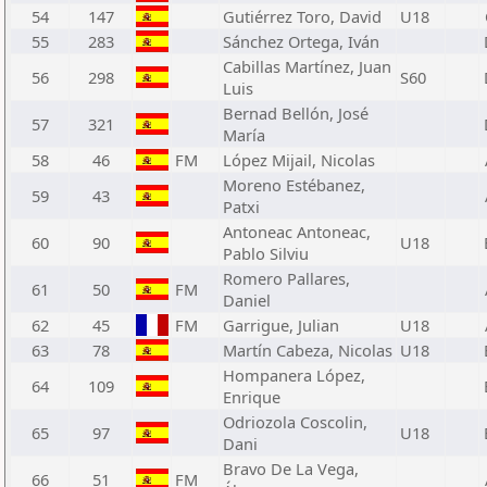
54
147
Gutiérrez Toro, David
U18
55
283
Sánchez Ortega, Iván
Cabillas Martínez, Juan
56
298
S60
Luis
Bernad Bellón, José
57
321
María
58
46
FM
López Mijail, Nicolas
Moreno Estébanez,
59
43
Patxi
Antoneac Antoneac,
60
90
U18
Pablo Silviu
Romero Pallares,
61
50
FM
Daniel
62
45
FM
Garrigue, Julian
U18
63
78
Martín Cabeza, Nicolas
U18
Hompanera López,
64
109
Enrique
Odriozola Coscolin,
65
97
U18
Dani
Bravo De La Vega,
66
51
FM