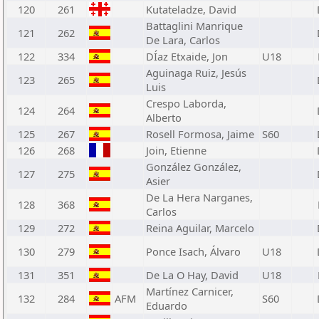
120
261
Kutateladze, David
Battaglini Manrique
121
262
De Lara, Carlos
122
334
DÍaz Etxaide, Jon
U18
Aguinaga Ruiz, Jesús
123
265
Luis
Crespo Laborda,
124
264
Alberto
125
267
Rosell Formosa, Jaime
S60
126
268
Join, Etienne
González González,
127
275
Asier
De La Hera Narganes,
128
368
Carlos
129
272
Reina Aguilar, Marcelo
130
279
Ponce Isach, Álvaro
U18
131
351
De La O Hay, David
U18
Martínez Carnicer,
132
284
AFM
S60
Eduardo