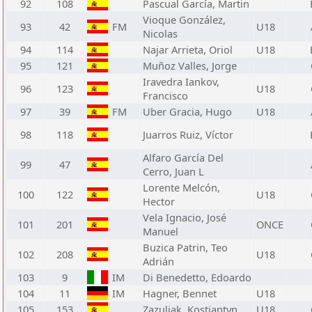
92
108
Pascual García, Martin
Vioque González,
93
42
FM
U18
Nicolas
94
114
Najar Arrieta, Oriol
U18
95
121
Muñoz Valles, Jorge
Iravedra Iankov,
96
123
U18
Francisco
97
39
FM
Uber Gracia, Hugo
U18
98
118
Juarros Ruiz, Víctor
Alfaro García Del
99
47
Cerro, Juan L
Lorente Melcón,
100
122
U18
Hector
Vela Ignacio, José
101
201
ONCE
Manuel
Buzica Patrin, Teo
102
208
U18
Adrián
103
9
IM
Di Benedetto, Edoardo
104
11
IM
Hagner, Bennet
U18
105
153
Zazuliak, Kostiantyn
U18