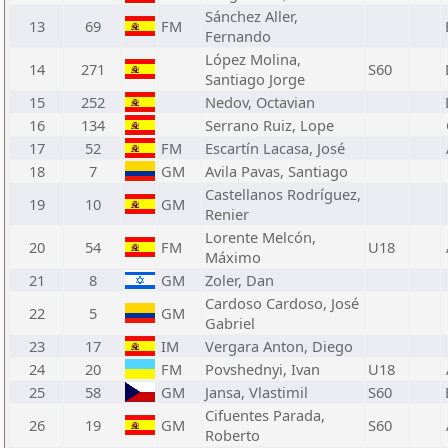
Sánchez Aller,
13
69
FM
Fernando
López Molina,
14
271
S60
Santiago Jorge
15
252
Nedov, Octavian
16
134
Serrano Ruiz, Lope
17
52
FM
Escartín Lacasa, José
18
7
GM
Avila Pavas, Santiago
Castellanos Rodríguez,
19
10
GM
Renier
Lorente Melcón,
20
54
FM
U18
Máximo
21
8
GM
Zoler, Dan
Cardoso Cardoso, José
22
5
GM
Gabriel
23
17
IM
Vergara Anton, Diego
24
20
FM
Povshednyi, Ivan
U18
25
58
GM
Jansa, Vlastimil
S60
Cifuentes Parada,
26
19
GM
S60
Roberto