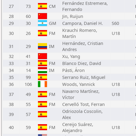
Fernández Estremera,
27
73
CM
Fernando
28
60
Jin, Ruijun
29
30
GM
Campora, Daniel H.
S60
Krauchi Romero,
30
26
FM
U18
Martín
Hernández, Cristian
31
29
IM
Andres
32
41
Xu, Yang
33
31
FM
Blanco Diez, David
34
14
IM
Pásti, Áron
35
99
Serrano Ruiz, Miguel
36
106
Woods, Yannick
U18
Navarro Martínez,
37
49
FM
U18
Víctor
38
55
FM
Cervelló Tost, Ferran
Odriozola Coscolin,
39
57
Alex
Cereijo Suárez,
40
59
FM
U18
Alejandro