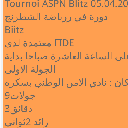
Tournoi ASPN Blitz 05.04.2
دورة في ررياضة الشطرنج
Biitz
معتمدة لدى FIDE
احد 05.04.2026 و على الساعة العاشرة صباحا بداية
الجولة الاولى
ان : نادي الامن الوطني بسكرة
9جولات
3دقائق
زائد 2ثواني