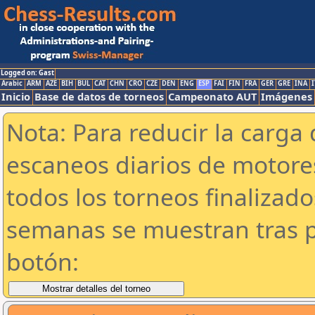
Logged on: Gast
Arabic
ARM
AZE
BIH
BUL
CAT
CHN
CRO
CZE
DEN
ENG
ESP
FAI
FIN
FRA
GER
GRE
INA
I
Inicio
Base de datos de torneos
Campeonato AUT
Imágenes
Nota: Para reducir la carga 
escaneos diarios de motor
todos los torneos finalizad
semanas se muestran tras p
botón: