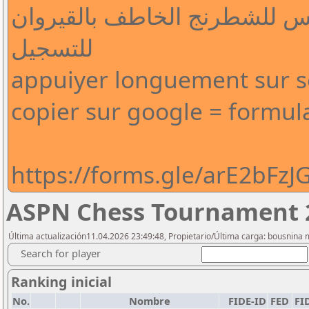
نس للشطرنج الخاطف بالقيروان
للتسجيل
appuiyer longuement sur se 
copier sur google = formul
https://forms.gle/arE2bFz
ASPN Chess Tournament 
Última actualización11.04.2026 23:49:48, Propietario/Última carga: bousnina
Search for player
Ranking inicial
No.
Nombre
FIDE-ID
FED
FI