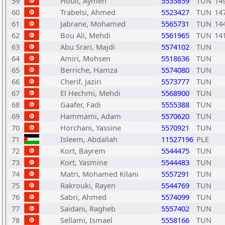
59
Houli, Aymen
5535859
TUN
14
60
Trabelsi, Ahmed
5523427
TUN
14
61
Jabrane, Mohamed
5565731
TUN
14
62
Bou Ali, Mehdi
5561965
TUN
14
63
Abu Srari, Majdi
5574102
TUN
64
Amiri, Mohsen
5518636
TUN
65
Berriche, Hamza
5574080
TUN
66
Cherif, Jaziri
5573777
TUN
67
El Hechmi, Mehdi
5568900
TUN
68
Gaafer, Fadi
5555388
TUN
69
Hammami, Adam
5570620
TUN
70
Horchani, Yassine
5570921
TUN
71
Isleem, Abdallah
11527196
PLE
72
Kort, Bayrem
5544475
TUN
73
Kort, Yasmine
5544483
TUN
74
Matri, Mohamed Kilani
5557291
TUN
75
Rakrouki, Rayen
5544769
TUN
76
Sabri, Ahmed
5574099
TUN
77
Saidani, Ragheb
5557402
TUN
78
Sellami, Ismael
5558166
TUN