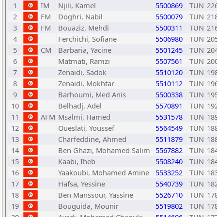
1
IM
Njili, Kamel
5500869
TUN
22
2
FM
Doghri, Nabil
5500079
TUN
21
3
FM
Bouaziz, Mehdi
5500311
TUN
21
4
Ferchichi, Sofiane
5506980
TUN
20
5
CM
Barbaria, Yacine
5501245
TUN
20
6
Matmati, Ramzi
5507561
TUN
20
7
Zenaidi, Sadok
5510120
TUN
19
8
Zenaidi, Mokhtar
5510112
TUN
19
9
Barhoumi, Med Anis
5500338
TUN
19
10
Belhadj, Adel
5570891
TUN
19
11
AFM
Msalmi, Hamed
5531578
TUN
18
12
Oueslati, Youssef
5564549
TUN
18
13
Charfeddine, Ahmed
5511879
TUN
18
14
Ben Ghazi, Mohamed Salim
5567882
TUN
18
15
Kaabi, Iheb
5508240
TUN
18
16
Yaakoubi, Mohamed Amine
5533252
TUN
18
17
Hafsa, Yessine
5540739
TUN
18
18
Ben Manssour, Yassine
5526710
TUN
17
19
Bouguida, Mounir
5519802
TUN
17