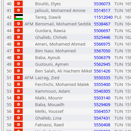
40
Boutiti, Elyes
5536073
TUN
16
41
Jallouli, Mohamed Amine
5514517
TUN
16
42
Tareq, Dawik
11512040
PLE
16
43
AFM
Bensmail, Mohamed Seddik
5538467
TUN
16
44
Guidara, Rawia
5506697
TUN
16
45
Ghalleb, Chiheb
5525446
TUN
16
46
Ameri, Mohamed Ahmed
5566975
TUN
16
47
Ben Nasr, Mohamed
5567050
TUN
15
48
Baba, Ayoub
5506379
TUN
15
49
Guitouni, Aymen
5562945
TUN
15
50
Ben Salah, Ali Hachem Mikel
5561426
TUN
15
51
AFM
Lazrag, Zied
5550335
TUN
15
52
Ferchichi, Mohamed Malek
5555400
TUN
15
53
Kammoun, Adam
5540305
TUN
15
54
Malki, Mounir
5503140
TUN
15
55
Baba, Mouadh
5529409
TUN
15
56
Melki, Youssef
5564557
TUN
15
57
Ghalleb, Lina
5547431
TUN
15
58
Fatnassi, Raed
5550408
TUN
15