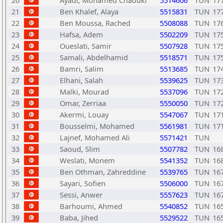
20
Ayadi, Mohamed Chaouki
5514606
TUN
17
21
Ben Khalef, Alaya
5515831
TUN
17
22
Ben Moussa, Rached
5508088
TUN
17
23
Hafsa, Adem
5502209
TUN
17
24
Oueslati, Samir
5507928
TUN
17
25
Samali, Abdelhamid
5518571
TUN
17
26
Bamri, Salim
5513685
TUN
17
27
Elhani, Salah
5539625
TUN
17
28
Malki, Mourad
5537096
TUN
17
29
Omar, Zerriaa
5550050
TUN
17
30
Akermi, Louay
5547067
TUN
17
31
Bousselmi, Mohamed
5561981
TUN
17
32
Lajnef, Mohamed Ali
5571421
TUN
33
Saoud, Slim
5507782
TUN
16
34
Weslati, Monem
5541352
TUN
16
35
Ben Othman, Zahreddine
5539765
TUN
16
36
Sayari, Sofien
5506000
TUN
16
37
Sessi, Anwer
5557623
TUN
16
38
Barhoumi, Ahmed
5540852
TUN
16
39
Baba, Jihed
5529522
TUN
16